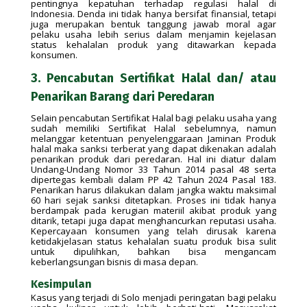
pentingnya kepatuhan terhadap regulasi halal di
Indonesia. Denda ini tidak hanya bersifat finansial, tetapi
juga merupakan bentuk tanggung jawab moral agar
pelaku usaha lebih serius dalam menjamin kejelasan
status kehalalan produk yang ditawarkan kepada
konsumen.
3. Pencabutan Sertifikat Halal dan/ atau
Penarikan Barang dari Peredaran
Selain pencabutan Sertifikat Halal bagi pelaku usaha yang
sudah memiliki Sertifikat Halal sebelumnya, namun
melanggar ketentuan penyelenggaraan Jaminan Produk
halal maka sanksi terberat yang dapat dikenakan adalah
penarikan produk dari peredaran. Hal ini diatur dalam
Undang-Undang Nomor 33 Tahun 2014 pasal 48 serta
dipertegas kembali dalam PP 42 Tahun 2024 Pasal 183.
Penarikan harus dilakukan dalam jangka waktu maksimal
60 hari sejak sanksi ditetapkan. Proses ini tidak hanya
berdampak pada kerugian materiil akibat produk yang
ditarik, tetapi juga dapat menghancurkan reputasi usaha.
Kepercayaan konsumen yang telah dirusak karena
ketidakjelasan status kehalalan suatu produk bisa sulit
untuk dipulihkan, bahkan bisa mengancam
keberlangsungan bisnis di masa depan.
Kesimpulan
Kasus yang terjadi di Solo menjadi peringatan bagi pelaku