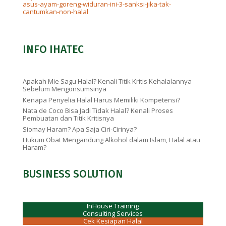
asus-ayam-goreng-widuran-ini-3-sanksi-jika-tak-
cantumkan-non-halal
INFO IHATEC
Apakah Mie Sagu Halal? Kenali Titik Kritis Kehalalannya
Sebelum Mengonsumsinya
Kenapa Penyelia Halal Harus Memiliki Kompetensi?
Nata de Coco Bisa Jadi Tidak Halal? Kenali Proses
Pembuatan dan Titik Kritisnya
Siomay Haram? Apa Saja Ciri-Cirinya?
Hukum Obat Mengandung Alkohol dalam Islam, Halal atau
Haram?
BUSINESS SOLUTION
InHouse Training
Consulting Services
Cek Kesiapan Halal