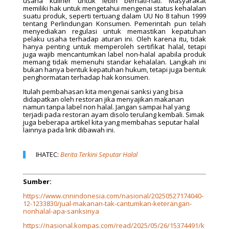
usaha kuliner untuk lebih berhati-hati. Masyarakat
memiliki hak untuk mengetahui mengenai status kehalalan
suatu produk, seperti tertuang dalam UU No 8 tahun 1999
tentang Perlindungan Konsumen. Pemerintah pun telah
menyediakan regulasi untuk memastikan kepatuhan
pelaku usaha terhadap aturan ini. Oleh karena itu, tidak
hanya penting untuk memperoleh sertifikat halal, tetapi
juga wajib mencantumkan label non-halal apabila produk
memang tidak memenuhi standar kehalalan. Langkah ini
bukan hanya bentuk kepatuhan hukum, tetapi juga bentuk
penghormatan terhadap hak konsumen.
Itulah pembahasan kita mengenai sanksi yang bisa
didapatkan oleh restoran jika menyajikan makanan
namun tanpa label non halal. Jangan sampai hal yang
terjadi pada restoran ayam disolo terulang kembali. Simak
juga beberapa artikel kita yang membahas seputar halal
lainnya pada link dibawah ini.
IHATEC:
Berita Terkini Seputar Halal
Sumber:
https://www.cnnindonesia.com/nasional/20250527174040-
12-1233830/jual-makanan-tak-cantumkan-keterangan-
nonhalal-apa-sanksinya
https://nasional.kompas.com/read/2025/05/26/15374491/k