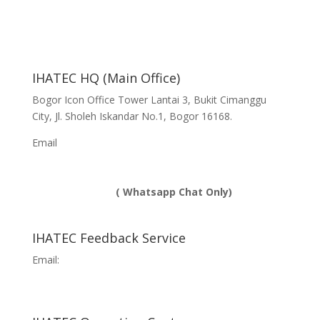
IHATEC HQ (Main Office)
Bogor Icon Office Tower Lantai 3, Bukit Cimanggu
City, Jl. Sholeh Iskandar No.1, Bogor 16168.
Email
info@ihatec.com
No Telp:
+62 251-7597777 | +62 251-7599888 |
+6281188888583
( Whatsapp Chat Only)
IHATEC Feedback Service
Email:
feedback@ihatec.com