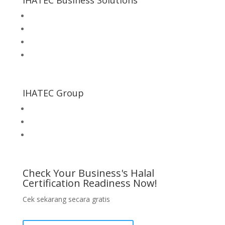
IHATEC Business Solutions
Inhouse Training
Halal Consultation Services
Food Safety & Quality Consultation Services
Cek Kesiapan Sertifikasi Halal
IHATEC Group
Halal Review Portal & Magazine
IHATEC Marketing Research
IHATEC Publisher
Check Your Business's Halal
Certification Readiness Now!
Cek sekarang secara gratis