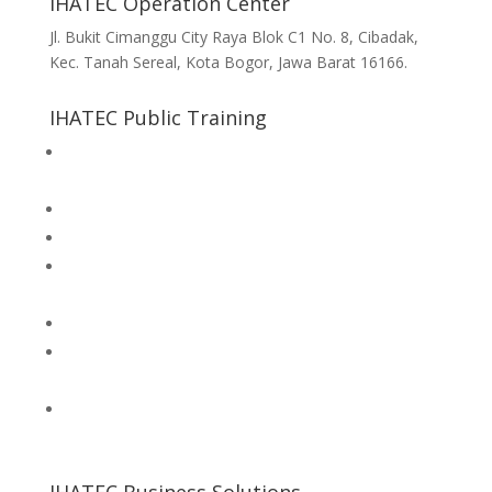
IHATEC Operation Center
Jl. Bukit Cimanggu City Raya Blok C1 No. 8, Cibadak,
Kec. Tanah Sereal, Kota Bogor, Jawa Barat 16166.
IHATEC Public Training
Halal Supervisor Training + Competency Test
Bundling
Halal Supervisor Training
Halal Supervisor Training for MSE business scale
Indonesia Halal Regulation & Competency of Halal
Management Team based on SJPH
Halal Auditor Training
Competency of Halal Auditor based on National
Work Competency & Implementation of SJPH
Halal Slaughterer Training