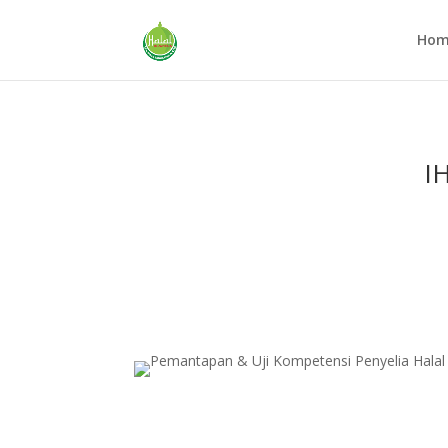
Hom
I