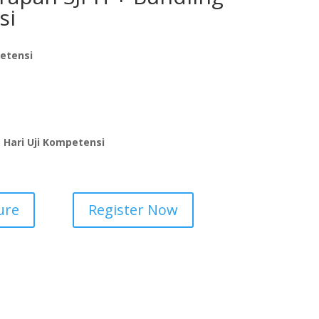
si
petensi
1 Hari Uji Kompetensi
ure
Register Now