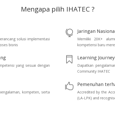
Mengapa pilih IHATEC ?
Jaringan Nasiona

erancang solusi implementasi
Memiliki 20K+ alum
oses bisnis
kompetensi baru mereka
ing
Learning Journey

ompetensi yang sesuai dengan
Dapatkan pengalaman 
Community IHATEC
Pemenuhan terha

rpengalaman, kompeten, serta
Accredited by the Accr
(LA-LPK) and recognis