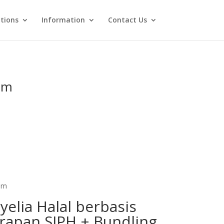
utions
Information
Contact Us
am
am
yelia Halal berbasis
rapan SJPH + Bundling