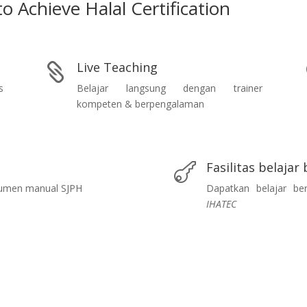
o Achieve Halal Certification
Live Teaching

s
Belajar langsung dengan trainer
kompeten & berpengalaman
Fasilitas belajar

kumen manual SJPH
Dapatkan belajar be
IHATEC