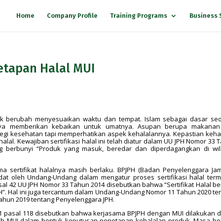
Home
Company Profile
Training Programs
Business 
etapan Halal MUI
s
k berubah menyesuaikan waktu dan tempat. Islam sebagai dasar se
nya memberikan kebaikan untuk umatnya. Asupan berupa makanan
egi kesehatan tapi memperhatikan aspek kehalalannya. Kepastian keha
alal. Kewajiban sertifikasi halal ini telah diatur dalam UU JPH Nomor 33 
ng berbunyi “Produk yang masuk, beredar dan diperdagangkan di wi
a sertifikat halalnya masih berlaku. BPJPH (Badan Penyelenggara Ja
dat oleh Undang-Undang dalam mengatur proses sertifikasi halal ter
sal 42 UU JPH Nomor 33 Tahun 2014 disebutkan bahwa “Sertifikat Halal be
PH”. Hal ini juga tercantum dalam Undang-Undang Nomor 11 Tahun 2020 te
Tahun 2019 tentang Penyelenggara JPH.
1 pasal 118 disebutkan bahwa kerjasama BPJPH dengan MUI dilakukan 
leh MUI dalam bentuk keputusan penetapan kehalalan produk. Masa be