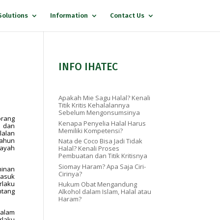
Solutions
Information
Contact Us
INFO IHATEC
Apakah Mie Sagu Halal? Kenali
Titik Kritis Kehalalannya
Sebelum Mengonsumsinya
orang
Kenapa Penyelia Halal Harus
 dan
Memiliki Kompetensi?
lalan
Tahun
Nata de Coco Bisa Jadi Tidak
layah
Halal? Kenali Proses
Pembuatan dan Titik Kritisnya
Siomay Haram? Apa Saja Ciri-
minan
Cirinya?
masuk
rlaku
Hukum Obat Mengandung
ntang
Alkohol dalam Islam, Halal atau
Haram?
dalam
rlaku