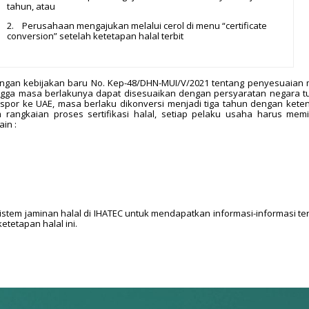
tahun, atau
2. Perusahaan mengajukan melalui cerol di menu “certificate
conversion” setelah ketetapan halal terbit
engan kebijakan baru No. Kep-48/DHN-MUI/V/2021 tentang penyesuaian
ingga masa berlakunya dapat disesuaikan dengan persyaratan negara t
spor ke UAE, masa berlaku dikonversi menjadi tiga tahun dengan kete
angkaian proses sertifikasi halal, setiap pelaku usaha harus memil
in :
istem jaminan halal di IHATEC untuk mendapatkan informasi-informasi te
etetapan halal ini.