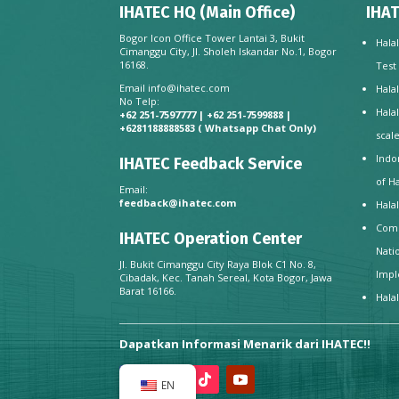
IHATEC HQ (Main Office)
IHAT
Bogor Icon Office Tower Lantai 3, Bukit
Hala
Cimanggu City, Jl. Sholeh Iskandar No.1, Bogor
16168.
Test
Email
info@ihatec.com
Hala
No Telp:
Hala
+62 251-7597777 | +62 251-7599888 |
+6281188888583
( Whatsapp Chat Only)
scal
Indo
IHATEC Feedback Service
of H
Email:
feedback@ihatec.com
Hala
Comp
IHATEC Operation Center
Nati
Jl. Bukit Cimanggu City Raya Blok C1 No. 8,
Impl
Cibadak, Kec. Tanah Sereal, Kota Bogor, Jawa
Barat 16166.
Hala
Dapatkan Informasi Menarik dari IHATEC!!
EN