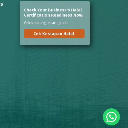
ns
Check Your Business's Halal
Certification Readiness Now!
Cek sekarang secara gratis
Cek Kesiapan Halal