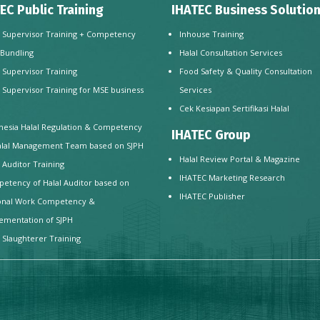
EC Public Training
IHATEC Business Solutio
l Supervisor Training + Competency
Inhouse Training
 Bundling
Halal Consultation Services
l Supervisor Training
Food Safety & Quality Consultation
l Supervisor Training for MSE business
Services
e
Cek Kesiapan Sertifikasi Halal
nesia Halal Regulation & Competency
IHATEC Group
alal Management Team based on SJPH
Halal Review Portal & Magazine
l Auditor Training
IHATEC Marketing Research
etency of Halal Auditor based on
IHATEC Publisher
onal Work Competency &
ementation of SJPH
l Slaughterer Training