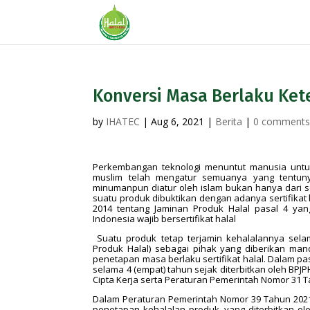
Konversi Masa Berlaku Ket
by
IHATEC
|
Aug 6, 2021
|
Berita
|
0 comment
Perkembangan teknologi menuntut manusia untu
muslim telah mengatur semuanya yang tentu
minumanpun diatur oleh islam bukan hanya dari s
suatu produk dibuktikan dengan adanya sertifikat h
2014 tentang Jaminan Produk Halal pasal 4 ya
Indonesia wajib bersertifikat halal
Suatu produk tetap terjamin kehalalannya selam
Produk Halal) sebagai pihak yang diberikan man
penetapan masa berlaku sertifikat halal. Dalam pa
selama 4 (empat) tahun sejak diterbitkan oleh BPJ
Cipta Kerja serta Peraturan Pemerintah Nomor 31 
Dalam Peraturan Pemerintah Nomor 39 Tahun 202
penetapan kehalalan produk, yang diterbitkan o