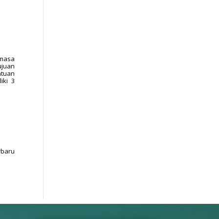
 masa
ujuan
ntuan
iki 3
rbaru