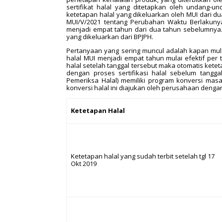
sertifikat halal yang ditetapkan oleh undang-
ketetapan halal yang dikeluarkan oleh MUI dari d
MUI/V/2021 tentang Perubahan Waktu Berlakunya
menjadi empat tahun dari dua tahun sebelumnya. 
yang dikeluarkan dari BPJPH.
Pertanyaan yang sering muncul adalah kapan mul
halal MUI menjadi empat tahun mulai efektif per
halal setelah tanggal tersebut maka otomatis kete
dengan proses sertifikasi halal sebelum tangg
Pemeriksa Halal) memiliki program konversi mas
konversi halal ini diajukan oleh perusahaan denga
Ketetapan Halal
Ketetapan halal yang sudah terbit setelah tgl 17
Okt 2019