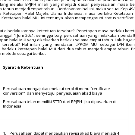
undang melalui BPJPH inilah yang menjadi dasar penyesuaian masa be
ua tahun menjadi empat tahun.. Berdasarkan hal ini, maka sesuai Kep-49
 Ketetapan Halal Majelis Ulama Indonesia, masa berlaku Ketetapan 
Ketetapan halal MUI ini tentunya akan mempengaruhi status sertifikat 
ai diberlakukannya ketentuan tersebut?. Penetapan masa berlaku kete
 tanggal 1 Juni 2021, sehingga bagi perusahaan yang melakukan pendaf
tapan halal MUI yang dikeluarkan berlaku selama empat tahun. Lalu baga
al tersebut? Hal inilah yang mendasari LPPOM MUI sebagai LPH (Le
a berlaku ketetapan halal MUI dari dua tahun menjadi empat tahun. P
n metode sebagai berikut :
Syarat & Ketentuan
Perusahaan mengajukan melalui cerol di menu “certificate
conversion” dan menyetujui penyesuaian akad biaya
Perusahaan telah memiliki STTD dari BPJPH jika dipasarkan di
Indonesia
1. Perusahaan dapat mengajukan revisi akad biaya menjadi 4