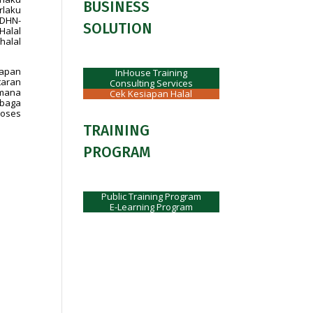
BUSINESS
rlaku
/DHN-
SOLUTION
Halal
halal
tapan
InHouse Training
taran
Consulting Services
imana
Cek Kesiapan Halal
mbaga
roses
TRAINING
PROGRAM
Public Training Program
E-Learning Program