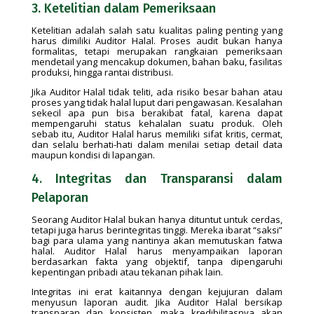
3. Ketelitian dalam Pemeriksaan
Ketelitian adalah salah satu kualitas paling penting yang
harus dimiliki Auditor Halal. Proses audit bukan hanya
formalitas, tetapi merupakan rangkaian pemeriksaan
mendetail yang mencakup dokumen, bahan baku, fasilitas
produksi, hingga rantai distribusi.
Jika Auditor Halal tidak teliti, ada risiko besar bahan atau
proses yang tidak halal luput dari pengawasan. Kesalahan
sekecil apa pun bisa berakibat fatal, karena dapat
mempengaruhi status kehalalan suatu produk. Oleh
sebab itu, Auditor Halal harus memiliki sifat kritis, cermat,
dan selalu berhati-hati dalam menilai setiap detail data
maupun kondisi di lapangan.
4. Integritas dan Transparansi dalam
Pelaporan
Seorang Auditor Halal bukan hanya dituntut untuk cerdas,
tetapi juga harus berintegritas tinggi. Mereka ibarat “saksi”
bagi para ulama yang nantinya akan memutuskan fatwa
halal. Auditor Halal harus menyampaikan laporan
berdasarkan fakta yang objektif, tanpa dipengaruhi
kepentingan pribadi atau tekanan pihak lain.
Integritas ini erat kaitannya dengan kejujuran dalam
menyusun laporan audit. Jika Auditor Halal bersikap
transparan dan konsisten, maka kredibilitasnya akan