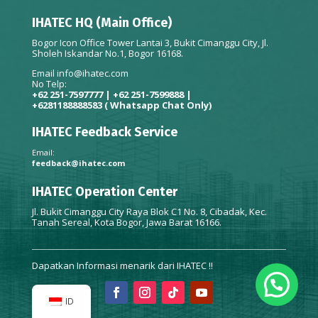
IHATEC HQ (Main Office)
Bogor Icon Office Tower Lantai 3, Bukit Cimanggu City, Jl.
Sholeh Iskandar No.1, Bogor 16168.
Email
info@ihatec.com
No Telp:
+62 251-7597777 | +62 251-7599888 |
+6281188888583
( Whatsapp Chat Only)
IHATEC Feedback Service
Email:
feedback@ihatec.com
IHATEC Operation Center
Jl. Bukit Cimanggu City Raya Blok C1 No. 8, Cibadak, Kec.
Tanah Sereal, Kota Bogor, Jawa Barat 16166.
Dapatkan Informasi menarik dari IHATEC !!
ID