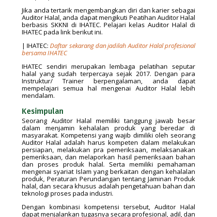
Jika anda tertarik mengembangkan diri dan karier sebagai
Auditor Halal, anda dapat mengikuti Peatihan Auditor Halal
berbasis SKKNI di IHATEC. Pelajari kelas Auditor Halal di
IHATEC pada link berikut ini.
| IHATEC:
Daftar sekarang dan jadilah Auditor Halal profesional
bersama IHATEC
IHATEC sendiri merupakan lembaga pelatihan seputar
halal yang sudah terpercaya sejak 2017. Dengan para
Instruktur/ Trainer berpengalaman, anda dapat
mempelajari semua hal mengenai Auditor Halal lebih
mendalam.
Kesimpulan
Seorang Auditor Halal memiliki tanggung jawab besar
dalam menjamin kehalalan produk yang beredar di
masyarakat. Kompetensi yang wajib dimiliki oleh seorang
Auditor Halal adalah harus kompeten dalam melakukan
persiapan, melakukan pra pemeriksaan, melaksanakan
pemeriksaan, dan melaporkan hasil pemeriksaan bahan
dan proses produk halal. Serta memiliki pemahaman
mengenai syariat Islam yang berkaitan dengan kehalalan
produk, Peraturan Perundangan tentang Jaminan Produk
halal, dan secara khusus adalah pengetahuan bahan dan
teknologi proses pada industri.
Dengan kombinasi kompetensi tersebut, Auditor Halal
dapat menjalankan tugasnya secara profesional, adil, dan