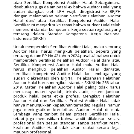
atau Sertifikat Kompetensi Auditor Halal. Sebagaimana
disebutkan juga dalam pasal 45 bahwa Auditor Halal yang
sudah diangkat oleh LPH wajib diregistrasi ke BPJPH
dengan melampirkan salinan Sertifikat Pelatihan Auditor
Halal dan/ atau Sertifikat Kompetensi Auditor Halal.
Sertifikat ini menjadi bukti resmi bahwa Auditor Halal telah
memenuhi standar kompetensi kerja sesuai regulasi, yang
tertuang dalam Standar Kompetensi Kerja Nasional
Indonesia (SKKNI).
Untuk memperoleh Sertifikat Auditor Halal, maka seorang
Auditor Halal harus mengikuti pelatihan. Seperti yang
tertuang dalam PP No 42 tahun 2024 pasal 41 bahwa untuk
memperoleh Sertifikat Pelatihan Auditor Halal dan/ atau
Sertifikat Kompetensi Auditor Halal maka Auditor Halal
harus mengikuti; pelatihan Auditor Halal; dan/atau
sertifikasi kompetensi Auditor Halal dari Lembaga yang
sudah diakreditasi oleh BPJPH. Pelaksanaan Pelatihan
Auditor Halal harus mengikuti standar SKKNI No 266 tahun
2019. Materi Pelatihan Auditor Halal paling tidak harus
mencakup materi syariah, teknis audit, sistem jaminan
produk halal, serta etika profesi. Mengikuti Pelatihan
Auditor Halal dan Sertifikasi Profesi Auditor Halal tidak
hanya menunjukkan kepatuhan terhadap regulasi namun
juga meningkatkan kredibilitas Auditor Halal di mata
Lembaga yang terlibat dalam proses Sertifikasi Halal,
tetapi juga memastikan bahwa audit dilakukan secara
profesional dan sesuai standar. Tanpa sertifikat resmi,
keahlian Auditor Halal tidak akan diakui secara legal
maupun profesional.