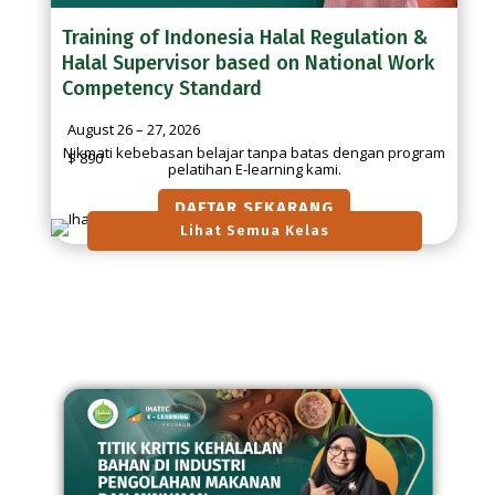
Training of Indonesia Halal Regulation &
Halal Supervisor based on National Work
Competency Standard
August 26 – 27, 2026
Nikmati kebebasan belajar tanpa batas dengan program
$ 890
pelatihan E-learning kami.
DAFTAR SEKARANG
Lihat Semua Kelas