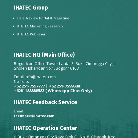
IHATEC Group
Halal Review Portal & Magazine
IHATEC Marketing Research
IHATEC Publisher
IHATEC HQ (Main Office)
Bogor Icon Office Tower Lantai 3, Bukit Cimanggu City, Jl.
Sholeh Iskandar No.1, Bogor 16168.
Email
info@ihatec.com
No Telp:
+62 251-7597777 | +62 251-7599888 |
+6281188888583
( Whatsapp Chat Only)
IHATEC Feedback Service
Email:
feedback@ihatec.com
IHATEC Operation Center
Jl. Bukit Cimanggu City Raya Blok C1 No. 8, Cibadak, Kec.