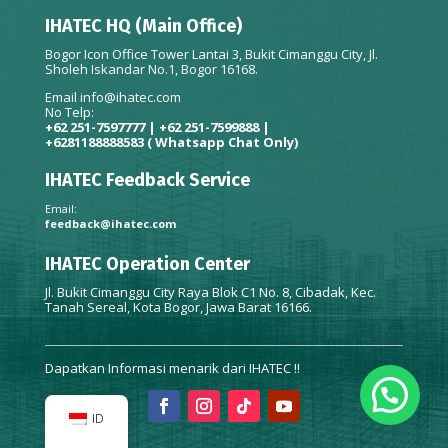
IHATEC HQ (Main Office)
Bogor Icon Office Tower Lantai 3, Bukit Cimanggu City, Jl.
Sholeh Iskandar No.1, Bogor 16168.
Email
info@ihatec.com
No Telp:
+62 251-7597777 | +62 251-7599888 |
+6281188888583
( Whatsapp Chat Only)
IHATEC Feedback Service
Email:
feedback@ihatec.com
IHATEC Operation Center
Jl. Bukit Cimanggu City Raya Blok C1 No. 8, Cibadak, Kec.
Tanah Sereal, Kota Bogor, Jawa Barat 16166.
Dapatkan Informasi menarik dari IHATEC !!
ID