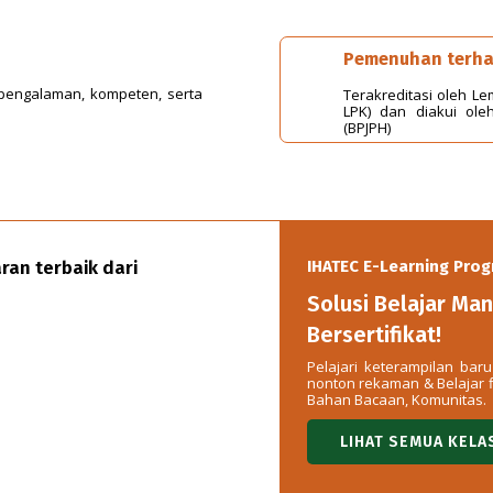
Pemenuhan terha
rpengalaman, kompeten, serta
Terakreditasi oleh Le
LPK) dan diakui ol
(BPJPH)
an terbaik dari
IHATEC E-Learning Pro
Solusi Belajar Man
Bersertifikat!
Pelajari keterampilan ba
nonton rekaman & Belajar fl
Bahan Bacaan, Komunitas.
LIHAT SEMUA KELA