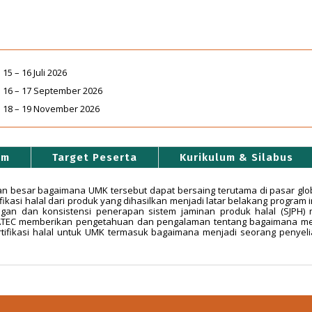
15 – 16 Juli 2026
16 – 17 September 2026
18 – 19 November 2026
am
Target Peserta
Kurikulum & Silabus
besar bagaimana UMK tersebut dapat bersaing terutama di pasar global 
kasi halal dari produk yang dihasilkan menjadi latar belakang program
 dan konsistensi penerapan sistem jaminan produk halal (SJPH) me
HATEC memberikan pengetahuan dan pengalaman tentang bagaimana men
ifikasi halal untuk UMK termasuk bagaimana menjadi seorang penye