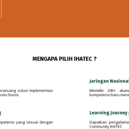
MENGAPA PILIH IHATEC ?
Jaringan Nasional
rancang solusi implementasi
Memiliki 20K+ alum
oses bisnis
kompetensi baru mereka
g
Learning Journey
ompetensi yang sesuai dengan
Dapatkan pengalaman
Community IHATEC