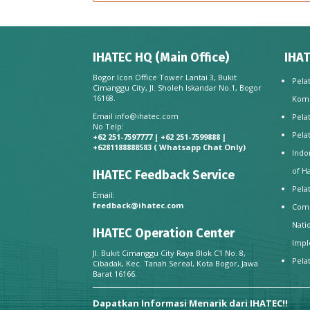
IHATEC HQ (Main Office)
IHAT
Bogor Icon Office Tower Lantai 3, Bukit
Pela
Cimanggu City, Jl. Sholeh Iskandar No.1, Bogor
16168.
Kom
Email
info@ihatec.com
Pela
No Telp:
Pela
+62 251-7597777 | +62 251-7599888 |
+6281188888583
( Whatsapp Chat Only)
Indo
of H
IHATEC Feedback Service
Pela
Email:
feedback@ihatec.com
Comp
Nati
IHATEC Operation Center
Impl
Jl. Bukit Cimanggu City Raya Blok C1 No. 8,
Pela
Cibadak, Kec. Tanah Sereal, Kota Bogor, Jawa
Barat 16166.
Dapatkan Informasi Menarik dari IHATEC!!