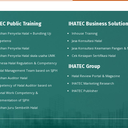
EC Public Training
IHATEC Business Solutio
tihan Penyelia Halal + Bundling Uji
Inhouse Training
petensi
Jasa Konsultasi Halal
tihan Penyelia Halal
Jasa Konsultasi Keamanan Pangan &
tihan Penyelia Halal skala usaha UMK
Cek Kesiapan Sertifikasi Halal
nesia Halal Regulation & Competency
IHATEC Group
alal Management Team based on SJPH
Halal Review Portal & Magazine
tihan Auditor Halal
IHATEC Marketing Research
etency of Halal Auditor based on
IHATEC Publisher
onal Work Competency &
ementation of SJPH
tihan Juru Sembelih Halal