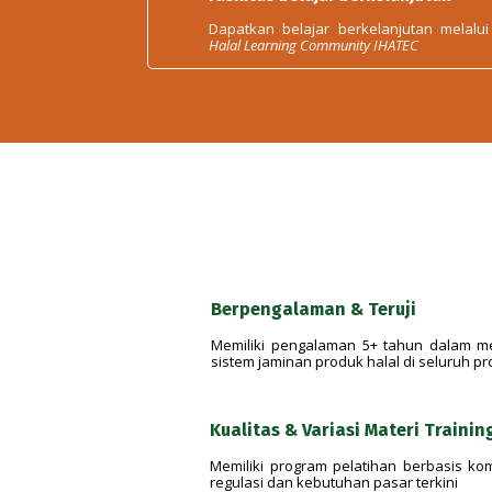
Dapatkan belajar berkelanjutan melalui
Halal Learning Community IHATEC
Berpengalaman & Teruji
Memiliki pengalaman 5+ tahun dalam me
sistem jaminan produk halal di seluruh pr
Kualitas & Variasi Materi Trainin
Memiliki program pelatihan berbasis k
regulasi dan kebutuhan pasar terkini