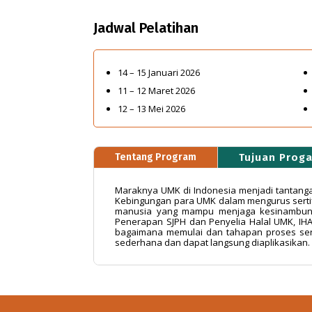
Jadwal Pelatihan
14 – 15 Januari 2026
11 – 12 Maret 2026
12 – 13 Mei 2026
Tentang Program
Tujuan Prog
Maraknya UMK di Indonesia menjadi tantangan 
Kebingungan para UMK dalam mengurus sertifi
manusia yang mampu menjaga kesinambungan
Penerapan SJPH dan Penyelia Halal UMK, I
bagaimana memulai dan tahapan proses sert
sederhana dan dapat langsung diaplikasikan.