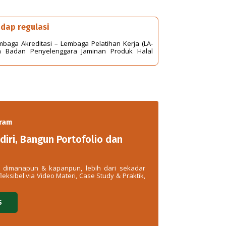
dap regulasi
mbaga Akreditasi – Lembaga Pelatihan Kerja (LA-
eh Badan Penyelenggara Jaminan Produk Halal
gram
diri, Bangun Portofolio dan
ru dimanapun & kapanpun, lebih dari sekadar
eksibel via Video Materi, Case Study & Praktik,
S