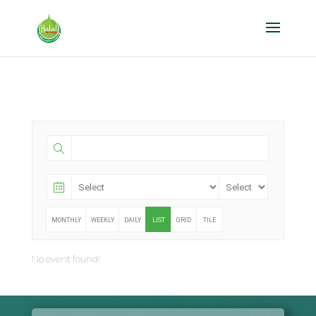
MONTHLY
WEEKLY
DAILY
LIST
GRID
TILE
No event found!