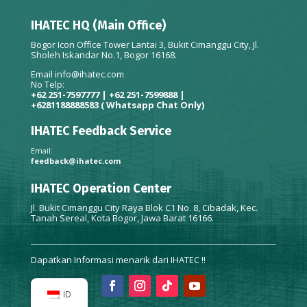
IHATEC HQ (Main Office)
Bogor Icon Office Tower Lantai 3, Bukit Cimanggu City, Jl.
Sholeh Iskandar No.1, Bogor 16168.
Email
info@ihatec.com
No Telp:
+62 251-7597777 | +62 251-7599888 |
+6281188888583
( Whatsapp Chat Only)
IHATEC Feedback Service
Email:
feedback@ihatec.com
IHATEC Operation Center
Jl. Bukit Cimanggu City Raya Blok C1 No. 8, Cibadak, Kec.
Tanah Sereal, Kota Bogor, Jawa Barat 16166.
Dapatkan Informasi menarik dari IHATEC !!
ID