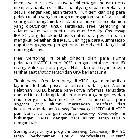
memaksa para pelaku usaha diberbagai Industri terus
mempertahankan sertfiikasi halal yang sudah mereka raih
sesuai dengan kebijakan terbaru. Pun demikian bagi para
pelaku usaha yang baru ingin mengajukan Sertifikasi Halal
sering kali mengalami kendala dalam memenuhi dokumen
yang dibutuhkan untuk sertifikasi. Free Mentoring ini
adalah salah satu bentuk layanan
Learning Community
IHATEC yang diadakan khusus untuk para peserta pasca
mengikuti pelatihan di IHATEC. Sehingga para Alumni tetap
dapat meng­-
upgrade
pengetahuan mereka di bidang Halal
dan regulasinya.
Free Mentoring ini telah dihadiri oleh para alumni
pelatihan IHATEC tahun 2023 dengan total peserta 63
orang. Antusias para pegiat Halal dari berbagai industri
terlihat saat
sharing season
dan QnA berlangsung.
Tidak hanya Free Mentoring, IHATEC juga memberikan
layanan terbaik pasca pelatihan pada grup Alumni
Pelatihan IHATEC berupa banyaknya informasi terupdate
dan terkini di bidang Halal serta anekaragam games dan
quiz dengan hadiah menarik. Hal ini membuat para
anggota grup alumni merasakan manfaat dari
keikutsertaan dalam
Learning Community
IHATEC ini. IHATEC
pun berharap dengan adanya
Learning Community
ini
hubungan IHATEC dengan para alumni tetap terjalin
dengan baik.
Seiring berjalannya program
Learning Community
, IHATEC
tetap berkomitmen untuk memfasilitasi inisiatif