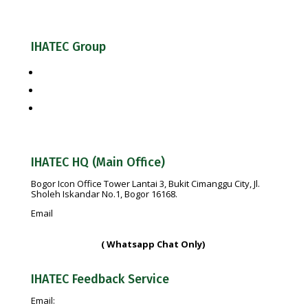
IHATEC Group
Halal Review Portal & Magazine
IHATEC Marketing Research
IHATEC Publisher
IHATEC HQ (Main Office)
Bogor Icon Office Tower Lantai 3, Bukit Cimanggu City, Jl.
Sholeh Iskandar No.1, Bogor 16168.
Email
info@ihatec.com
No Telp:
+62 251-7597777 | +62 251-7599888 |
+6281188888583
( Whatsapp Chat Only)
IHATEC Feedback Service
Email: