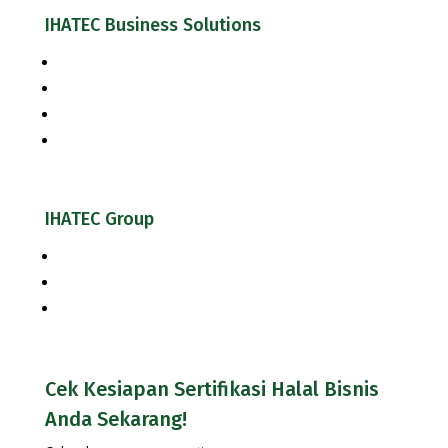
IHATEC Business Solutions
Inhouse Training
Jasa Konsultasi Halal
Jasa Konsultasi Keamanan Pangan & Mutu
Cek Kesiapan Sertifikasi Halal
IHATEC Group
Halal Review Portal & Magazine
IHATEC Marketing Research
IHATEC Publisher
Cek Kesiapan Sertifikasi Halal Bisnis
Anda Sekarang!