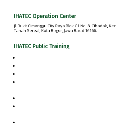
IHATEC Operation Center
Jl. Bukit Cimanggu City Raya Blok C1 No. 8, Cibadak, Kec.
Tanah Sereal, Kota Bogor, Jawa Barat 16166.
IHATEC Public Training
Pelatihan Penyelia Halal + Bundling Uji Kompetensi
Pelatihan Penyelia Halal
Pelatihan Penyelia Halal skala usaha UMK
Indonesia Halal Regulation & Competency of Halal
Management Team based on SJPH
Pelatihan Auditor Halal
Competency of Halal Auditor based on National Work
Competency & Implementation of SJPH
Pelatihan Juru Sembelih Halal