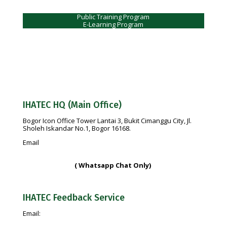
Public Training Program
E-Learning Program
IHATEC HQ (Main Office)
Bogor Icon Office Tower Lantai 3, Bukit Cimanggu City, Jl.
Sholeh Iskandar No.1, Bogor 16168.
Email
info@ihatec.com
No Telp:
+62 251-7597777 | +62 251-7599888 |
+6281188888583
( Whatsapp Chat Only)
IHATEC Feedback Service
Email:
feedback@ihatec.com