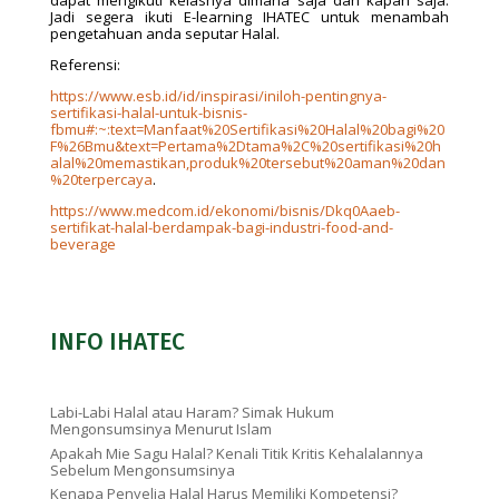
dapat mengikuti kelasnya dimana saja dan kapan saja.
Jadi segera ikuti E-learning IHATEC untuk menambah
pengetahuan anda seputar Halal.
Referensi:
https://www.esb.id/id/inspirasi/iniloh-pentingnya-
sertifikasi-halal-untuk-bisnis-
fbmu#:~:text=Manfaat%20Sertifikasi%20Halal%20bagi%20
F%26Bmu&text=Pertama%2Dtama%2C%20sertifikasi%20h
alal%20memastikan,produk%20tersebut%20aman%20dan
%20terpercaya
.
https://www.medcom.id/ekonomi/bisnis/Dkq0Aaeb-
sertifikat-halal-berdampak-bagi-industri-food-and-
beverage
INFO IHATEC
Labi-Labi Halal atau Haram? Simak Hukum
Mengonsumsinya Menurut Islam
Apakah Mie Sagu Halal? Kenali Titik Kritis Kehalalannya
Sebelum Mengonsumsinya
Kenapa Penyelia Halal Harus Memiliki Kompetensi?