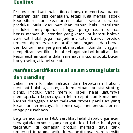
Kualitas
Proses sertifikasi halal tidak hanya memeriksa bahan
makanan dari sisi kehalalan, tetapi juga menilai aspek
kebersihan dan keamanan dalam setiap tahapan
produksi. Mulai dari pemilihan bahan baku, peralatan
produksi, penyimpanan, hingga pengemasan, semua
harus memenuhi standar yang ketat. Ini berarti bahwa
sertifikat halal juga menjadi indikator bahwa produk
tersebut diproses secara profesional, higienis, dan bebas
dari kontaminasi yang membahayakan. Standar tinggi ini
menjadikan sertifikat halal sebagai simbol kualitas dan
kesungguhan usaha dalam menjaga mutu produk, bukan
hanya sebagai label semata.
Manfaat Sertifikat Halal Dalam Strategi Bisnis
dan Branding
Selain memiliki nilai religius dan kepatuhan hukum,
sertifikat halal juga sangat bermanfaat dari sisi strategi
bisnis. Produk yang memiliki label halal umumnya
mendapatkan kepercayaan lebih cepat dari konsumen,
karena dianggap sudah melewati proses penilaian yang
ketat dan terpercaya. Ini tentu saja memperkuat brand
image perusahaan.
Bagi pelaku usaha F&B, sertifikat halal dapat digunakan
sebagai alat promosi yang sangat efektif. Label halal yang
tercantum di kemasan produk menjadi daya tarik
tersendiri, terutama ketika bersaing di pasar yang sensitif