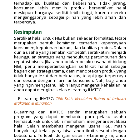
terhadap isu kualitas dan kebersihan. Tidak jarang,
konsumen lebih memilih produk bersertifikat halal
meskipun harganya sedikit lebih tinggi, karena mereka
menganggapnya sebagai pilihan yang lebih aman dan
terpercaya.
Kesimpulan
Sertifikat halal untuk F&B bukan sekadar formalitas, tetapi
merupakan bentuk komitmen terhadap kepercayaan
konsumen, kepatuhan hukum, dan kualitas produk. Dalam
dunia usaha yang semakin kompetitif, sertifikat ini menjadi
keunggulan strategis yang mendukung pertumbuhan dan
reputasi bisnis. Jika anda adalah pelaku usaha di bidang
F&B, perlu mempertimbangkan sertifikat halal sebagai
bagian dari strategi utama, demi menciptakan produk yang
tidak hanya lezat dan berkualitas, tetapi juga terpercaya
dan sesuai dengan nilai-nilai konsumen. Nah, bagi anda
yang ingin mengetahui lebih lanjut mengenai kehalalan ini
anda dapat mengikuti kelas e-learning IHATEC.
| E-Learning IHATEC:
Titik Kritis Kehalalan Bahan di Industri
Makanan & Minuman
E-Learning dari IHATEC sendiri merupakan sebuah
program yang dapat membantu para pelaku usaha
termasuk F&B untuk lebih memahami mengenai sertifikasi
halal. Selain membahas mengenai usaha F&B, masih
banyak lagi kelas yang bisa anda ikuti sesuai dengan
kebutuhan. Terlebih dengan sistem E-Learning ini, anda