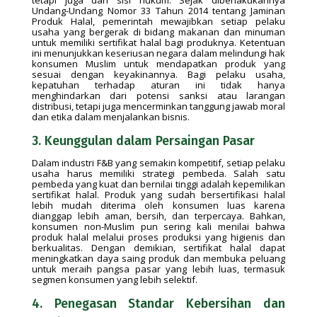
tetapi juga dari sisi hukum. Sejak diberlakukannya
Undang-Undang Nomor 33 Tahun 2014 tentang Jaminan
Produk Halal, pemerintah mewajibkan setiap pelaku
usaha yang bergerak di bidang makanan dan minuman
untuk memiliki sertifikat halal bagi produknya. Ketentuan
ini menunjukkan keseriusan negara dalam melindungi hak
konsumen Muslim untuk mendapatkan produk yang
sesuai dengan keyakinannya. Bagi pelaku usaha,
kepatuhan terhadap aturan ini tidak hanya
menghindarkan dari potensi sanksi atau larangan
distribusi, tetapi juga mencerminkan tanggung jawab moral
dan etika dalam menjalankan bisnis.
3. Keunggulan dalam Persaingan Pasar
Dalam industri F&B yang semakin kompetitif, setiap pelaku
usaha harus memiliki strategi pembeda. Salah satu
pembeda yang kuat dan bernilai tinggi adalah kepemilikan
sertifikat halal. Produk yang sudah bersertifikasi halal
lebih mudah diterima oleh konsumen luas karena
dianggap lebih aman, bersih, dan terpercaya. Bahkan,
konsumen non-Muslim pun sering kali menilai bahwa
produk halal melalui proses produksi yang higienis dan
berkualitas. Dengan demikian, sertifikat halal dapat
meningkatkan daya saing produk dan membuka peluang
untuk meraih pangsa pasar yang lebih luas, termasuk
segmen konsumen yang lebih selektif.
4. Penegasan Standar Kebersihan dan