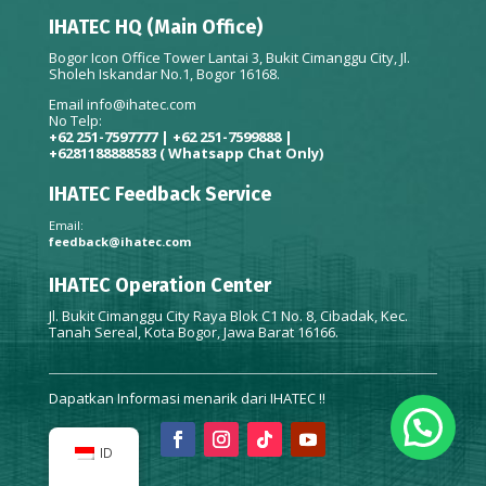
IHATEC HQ (Main Office)
Bogor Icon Office Tower Lantai 3, Bukit Cimanggu City, Jl.
Sholeh Iskandar No.1, Bogor 16168.
Email
info@ihatec.com
No Telp:
+62 251-7597777 | +62 251-7599888 |
+6281188888583
( Whatsapp Chat Only)
IHATEC Feedback Service
Email:
feedback@ihatec.com
IHATEC Operation Center
Jl. Bukit Cimanggu City Raya Blok C1 No. 8, Cibadak, Kec.
Tanah Sereal, Kota Bogor, Jawa Barat 16166.
Dapatkan Informasi menarik dari IHATEC !!
ID