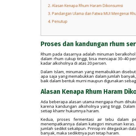
2.
Alasan Kenapa Rhum Haram Dikonsumsi
3.
Pandangan Ulama dan Fatwa MUI Mengenai R
4.
Penutup
Proses dan kandungan rhum ser
Rhum pada dasarnya adalah minuman beralkohol ya
dalam rhum cukup tinggi, bisa mencapai 30–40 pe
kadar alkoholnya di atas 20 persen.
Dalam Islam, minuman yang memabukkan disebut 
apa saja yang memabukkan dalam jumlah banyak, m
baik dalam bentuk murni maupun digunakan sebag
Alasan Kenapa Rhum Haram Dik
Ada beberapa alasan utama mengapa rhum dihuk
karena kandungan alkoholnya yang tinggi. Dalam
setiap khamr hukumnya haram.
Kedua, proses fermentasi air tebu dalam p
menempatkannya dalam kategori minuman keras. 
jumlah sedikit sekalipun. Prinsip ini ditegaska
banyak, maka sedikitnya pun tetap haram.