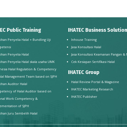
EC Public Training
IHATEC Business Solutio
tihan Penyelia Halal + Bundling Uji
Inhouse Training
petensi
Jasa Konsultasi Halal
tihan Penyelia Halal
Jasa Konsultasi Keamanan Pangan &
tihan Penyelia Halal skala usaha UMK
Cek Kesiapan Sertifikasi Halal
nesia Halal Regulation & Competency
IHATEC Group
alal Management Team based on SJPH
Halal Review Portal & Magazine
tihan Auditor Halal
IHATEC Marketing Research
etency of Halal Auditor based on
IHATEC Publisher
onal Work Competency &
ementation of SJPH
tihan Juru Sembelih Halal