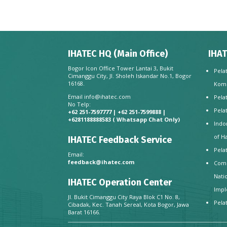
IHATEC HQ (Main Office)
IHAT
Bogor Icon Office Tower Lantai 3, Bukit
Pela
Cimanggu City, Jl. Sholeh Iskandar No.1, Bogor
16168.
Kom
Email
info@ihatec.com
Pela
No Telp:
Pela
+62 251-7597777 | +62 251-7599888 |
+6281188888583
( Whatsapp Chat Only)
Indo
of H
IHATEC Feedback Service
Pela
Email:
feedback@ihatec.com
Comp
Nati
IHATEC Operation Center
Impl
Jl. Bukit Cimanggu City Raya Blok C1 No. 8,
Pela
Cibadak, Kec. Tanah Sereal, Kota Bogor, Jawa
Barat 16166.