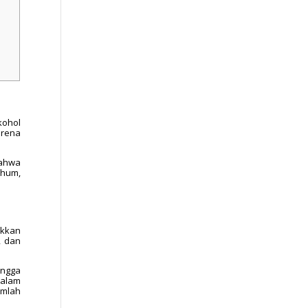
kohol
arena
bahwa
rhum,
ukkan
, dan
ingga
dalam
umlah