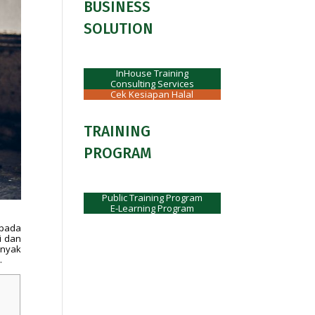
BUSINESS
SOLUTION
InHouse Training
Consulting Services
Cek Kesiapan Halal
TRAINING
PROGRAM
Public Training Program
E-Learning Program
 pada
i dan
anyak
.