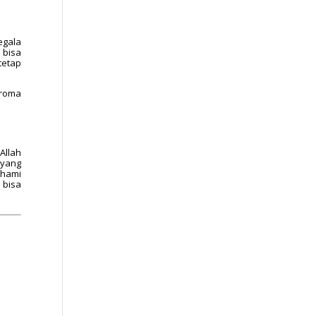
egala
 bisa
tetap
aroma
Allah
 yang
ahami
 bisa