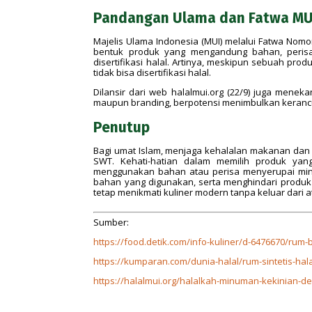
Pandangan Ulama dan Fatwa MU
Majelis Ulama Indonesia (MUI) melalui Fatwa Nom
bentuk produk yang mengandung bahan, peris
disertifikasi halal. Artinya, meskipun sebuah p
tidak bisa disertifikasi halal.
Dilansir dari web halalmui.org (22/9) juga men
maupun branding, berpotensi menimbulkan keranc
Penutup
Bagi umat Islam, menjaga kehalalan makanan dan 
SWT. Kehati-hatian dalam memilih produk yan
menggunakan bahan atau perisa menyerupai minu
bahan yang digunakan, serta menghindari produ
tetap menikmati kuliner modern tanpa keluar dari a
Sumber:
https://food.detik.com/info-kuliner/d-6476670/rum
https://kumparan.com/dunia-halal/rum-sintetis-hal
https://halalmui.org/halalkah-minuman-kekinian-