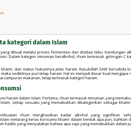
hum
ta kategori dalam Islam
ng dibuat melalui proses fermentasi dan distilasi tebu. Kandungan al
rsen. Dalam kategori minuman beralkohol, rhum termasuk golongan C k
khamr, dan status hukumnya jelas haram. Rasulullah SAW bersabda 
aka sedikitnya pun tetap haram. Hal ini menjadi dasar kuat mengapa 
ai campuran makanan, tetap termasuk kategori haram.
onsumsi
umi haram dalam Islam. Pertama, rhum termasuk minuman yang memab
 Islam, setiap sesuatu yang memabukkan dikategorikan sebagai khamr
embuatan rhum menghasilkan kadar alkohol yang signifikan seh
Islam melarang keras konsumsi khamr dalam bentuk apa pun, bahkan 
n dalam hadits yang menyatakan bahwa apa saja yang memabukkan dalam j