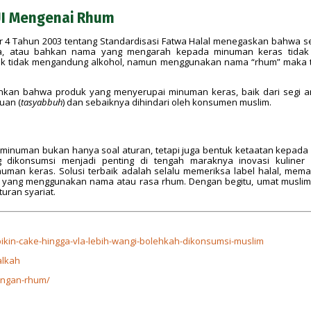
I Mengenai Rhum
or 4 Tahun 2003 tentang Standardisasi Fatwa Halal menegaskan bahwa s
a, atau bahkan nama yang mengarah kepada minuman keras tidak
roduk tidak mengandung alkohol, namun menggunakan nama “rhum” maka 
ekankan bahwa produk yang menyerupai minuman keras, baik dari segi 
uan (
tasyabbuh
) dan sebaiknya dihindari oleh konsumen muslim.
minuman bukan hanya soal aturan, tetapi juga bentuk ketaatan kepada 
g dikonsumsi menjadi penting di tengah maraknya inovasi kuliner
man keras. Solusi terbaik adalah selalu memeriksa label halal, mem
k yang menggunakan nama atau rasa rhum. Dengan begitu, umat muslim
turan syariat.
-bikin-cake-hingga-vla-lebih-wangi-bolehkah-dikonsumsi-muslim
alkah
dengan-rhum/