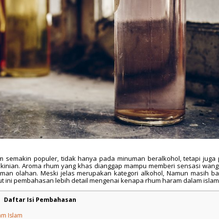
 semakin populer, tidak hanya pada minuman beralkohol, tetapi juga
kekinian. Aroma rhum yang khas dianggap mampu memberi sensasi wang
man olahan. Meski jelas merupakan kategori alkohol, Namun masih b
 ini pembahasan lebih detail mengenai kenapa rhum haram dalam islam
Daftar Isi Pembahasan
am Islam