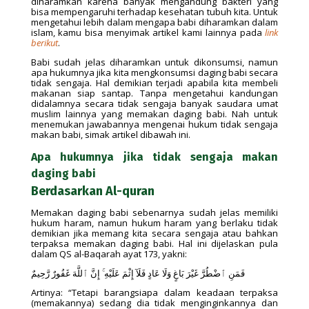
diharamkan karena banyak mengandung bakteri yang
bisa mempengaruhi terhadap kesehatan tubuh kita. Untuk
mengetahui lebih dalam mengapa babi diharamkan dalam
islam, kamu bisa menyimak artikel kami lainnya pada
link
berikut
.
Babi sudah jelas diharamkan untuk dikonsumsi, namun
apa hukumnya jika kita mengkonsumsi daging babi secara
tidak sengaja. Hal demikian terjadi apabila kita membeli
makanan siap santap. Tanpa mengetahui kandungan
didalamnya secara tidak sengaja banyak saudara umat
muslim lainnya yang memakan daging babi. Nah untuk
menemukan jawabannya mengenai hukum tidak sengaja
makan babi, simak artikel dibawah ini.
Apa hukumnya jika tidak sengaja makan
daging babi
Berdasarkan Al-quran
Memakan daging babi sebenarnya sudah jelas memiliki
hukum haram, namun hukum haram yang berlaku tidak
demikian jika memang kita secara sengaja atau bahkan
terpaksa memakan daging babi. Hal ini dijelaskan pula
dalam QS al-Baqarah ayat 173, yakni:
فَمَنِ ٱضْطُرَّ غَيْرَ بَاغٍ وَلَا عَادٍ فَلَآ إِثْمَ عَلَيْهِ ۚ إِنَّ ٱللَّهَ غَفُورٌ رَّحِيمٌ
Artinya: “Tetapi barangsiapa dalam keadaan terpaksa
(memakannya) sedang dia tidak menginginkannya dan