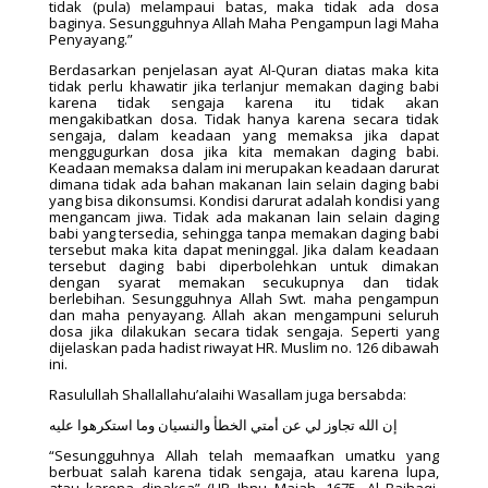
tidak (pula) melampaui batas, maka tidak ada dosa
baginya. Sesungguhnya Allah Maha Pengampun lagi Maha
Penyayang.”
Berdasarkan penjelasan ayat Al-Quran diatas maka kita
tidak perlu khawatir jika terlanjur memakan daging babi
karena tidak sengaja karena itu tidak akan
mengakibatkan dosa. Tidak hanya karena secara tidak
sengaja, dalam keadaan yang memaksa jika dapat
menggugurkan dosa jika kita memakan daging babi.
Keadaan memaksa dalam ini merupakan keadaan darurat
dimana tidak ada bahan makanan lain selain daging babi
yang bisa dikonsumsi. Kondisi darurat adalah kondisi yang
mengancam jiwa. Tidak ada makanan lain selain daging
babi yang tersedia, sehingga tanpa memakan daging babi
tersebut maka kita dapat meninggal. Jika dalam keadaan
tersebut daging babi diperbolehkan untuk dimakan
dengan syarat memakan secukupnya dan tidak
berlebihan. Sesungguhnya Allah Swt. maha pengampun
dan maha penyayang. Allah akan mengampuni seluruh
dosa jika dilakukan secara tidak sengaja. Seperti yang
dijelaskan pada hadist riwayat HR. Muslim no. 126 dibawah
ini.
Rasulullah Shallallahu’alaihi Wasallam juga bersabda:
إن الله تجاوز لي عن أمتي الخطأ والنسيان وما استكرهوا عليه
“Sesungguhnya Allah telah memaafkan umatku yang
berbuat salah karena tidak sengaja, atau karena lupa,