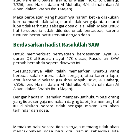
atau karena dipaksa” (HR Ibnu Majah, 1675, Al Baihaqi,
7/356, Ibnu Hazm dalam Al Muhalla, 4/4, dishahihkan Al
Albani dalam Shahih Ibnu Majah).
Maka perbuatan yang hukumnya haram ketika dilakukan
karena murni tidak tahu, murni tidak sengaja atau murni
lupa tidak terhitung sebagai dosa di sisi Allah. Maka untuk
hal tersebut ia tidak dituntut untuk bertaubat, karena
tuntutan bertaubat itu terkait dengan dosa.
Berdasarkan hadist Rasulullah SAW
Untuk memperkuat pernyataan berdasarkan Ayat Al-
quran QS al-Baqarah ayat 173 diatas, Rasulullah SAW
pernah bersabda seperti dibawah ini.
“Sesungguhnya Allah telah memaafkan umatku yang
berbuat salah karena tidak sengaja, atau karena lupa,
atau karena dipaksa” (HR Ibnu Majah, 1675, Al Baihaqi,
7/356, Ibnu Hazm dalam Al Muhalla, 4/4, dishahihkan Al
Albani dalam Shahih Ibnu Majah).
Dengan hadits ini, semakin memperkuat hukum bagi orang
yang tidak sengaja memakan daging babi. Jika memang hal
itu dilakukan secara tidak sengaja makan kita akan
terhindar dari dosa.
Memakan babi secara tidak sengaja memang tidak akan
mengakibatkan dosa bagi kita, namun sebaiknya kita