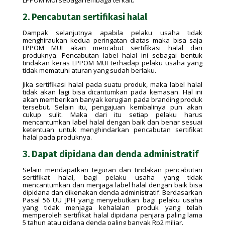
LPPOM MUI sebagai lembaga terkait.
2. Pencabutan sertifikasi halal
Dampak selanjutnya apabila pelaku usaha tidak
menghiraukan kedua peringatan diatas maka bisa saja
LPPOM MUI akan mencabut sertifikasi halal dari
produknya. Pencabutan label halal ini sebagai bentuk
tindakan keras LPPOM MUI terhadap pelaku usaha yang
tidak mematuhi aturan yang sudah berlaku.
Jika sertifikasi halal pada suatu produk, maka label halal
tidak akan lagi bisa dicantumkan pada kemasan. Hal ini
akan memberikan banyak kerugian pada branding produk
tersebut. Selain itu, pengajuan kembalinya pun akan
cukup sulit. Maka dari itu setiap pelaku harus
mencantumkan label halal dengan baik dan benar sesuai
ketentuan untuk menghindarkan pencabutan sertifikat
halal pada produknya.
3. Dapat dipidana dan denda administratif
Selain mendapatkan teguran dan tindakan pencabutan
sertifikat halal, bagi pelaku usaha yang tidak
mencantumkan dan menjaga label halal dengan baik bisa
dipidana dan dikenakan denda administratif. Berdasarkan
Pasal 56 UU JPH yang menyebutkan bagi pelaku usaha
yang tidak menjaga kehalalan produk yang telah
memperoleh sertifikat halal dipidana penjara paling lama
5 tahun atau pidana denda paling banyak Rp2 miliar.