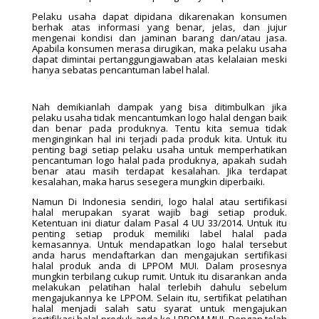
Pelaku usaha dapat dipidana dikarenakan konsumen
berhak atas informasi yang benar, jelas, dan jujur
mengenai kondisi dan jaminan barang dan/atau jasa.
Apabila konsumen merasa dirugikan, maka pelaku usaha
dapat dimintai pertanggungjawaban atas kelalaian meski
hanya sebatas pencantuman label halal.
Nah demikianlah dampak yang bisa ditimbulkan jika
pelaku usaha tidak mencantumkan logo halal dengan baik
dan benar pada produknya. Tentu kita semua tidak
menginginkan hal ini terjadi pada produk kita. Untuk itu
penting bagi setiap pelaku usaha untuk memperhatikan
pencantuman logo halal pada produknya, apakah sudah
benar atau masih terdapat kesalahan. Jika terdapat
kesalahan, maka harus sesegera mungkin diperbaiki.
Namun Di Indonesia sendiri, logo halal atau sertifikasi
halal merupakan syarat wajib bagi setiap produk.
Ketentuan ini diatur dalam Pasal 4 UU 33/2014. Untuk itu
penting setiap produk memiliki label halal pada
kemasannya. Untuk mendapatkan logo halal tersebut
anda harus mendaftarkan dan mengajukan sertifikasi
halal produk anda di LPPOM MUI. Dalam prosesnya
mungkin terbilang cukup rumit. Untuk itu disarankan anda
melakukan pelatihan halal terlebih dahulu sebelum
mengajukannya ke LPPOM. Selain itu, sertifikat pelatihan
halal menjadi salah satu syarat untuk mengajukan