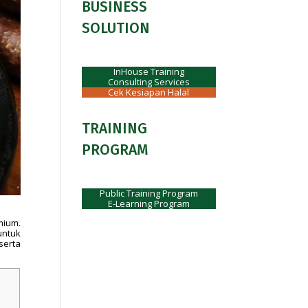
BUSINESS
SOLUTION
InHouse Training
Consulting Services
Cek Kesiapan Halal
TRAINING
PROGRAM
Public Training Program
E-Learning Program
mium.
untuk
serta