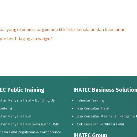
fisial-yang-ekonomis-bagaimana-titik-kritis-kehalalan-dan-keamanan-
ltique-beef-daging-ala-wagyu/
EC Public Training
IHATEC Business Solutio
tihan Penyelia Halal + Bundling Uji
Inhouse Training
petensi
Jasa Konsultasi Halal
tihan Penyelia Halal
Jasa Konsultasi Keamanan Pangan &
tihan Penyelia Halal skala usaha UMK
Cek Kesiapan Sertifikasi Halal
nesia Halal Regulation & Competency
IHATEC Group