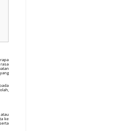
erapa
 rasa
uatan
 yang
 pada
olah,
 atau
ta ke
serta