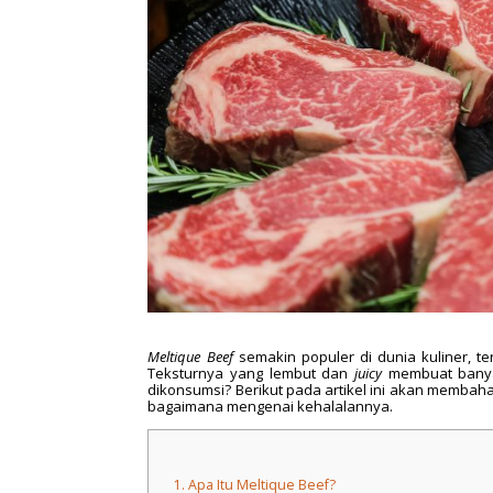
Meltique Beef
semakin populer di dunia kuliner, t
Teksturnya yang lembut dan
juicy
membuat banya
dikonsumsi? Berikut pada artikel ini akan memba
bagaimana mengenai kehalalannya.
1.
Apa Itu Meltique Beef?