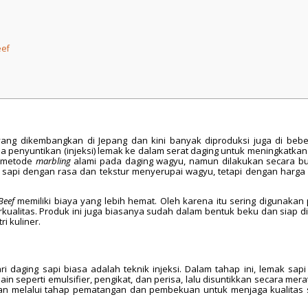
eef
yang dikembangkan di Jepang dan kini banyak diproduksi juga di beb
a penyuntikan (injeksi) lemak ke dalam serat daging untuk meningkatkan
ri metode
marbling
alami pada daging wagyu, namun dilakukan secara b
 sapi dengan rasa dan tekstur menyerupai wagyu, tetapi dengan harga
 Beef
memiliki biaya yang lebih hemat. Oleh karena itu sering digunakan
kualitas. Produk ini juga biasanya sudah dalam bentuk beku dan siap di
i kuliner.
ri daging sapi biasa adalah teknik injeksi. Dalam tahap ini, lemak sapi
 seperti emulsifier, pengikat, dan perisa, lalu disuntikkan secara mera
 akan melalui tahap pematangan dan pembekuan untuk menjaga kualitas 