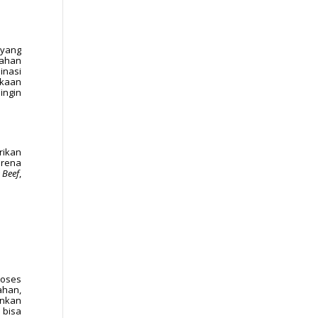
s yang
sahan
inasi
ukaan
ingin
rikan
arena
 Beef
,
roses
ahan,
ankan
 bisa