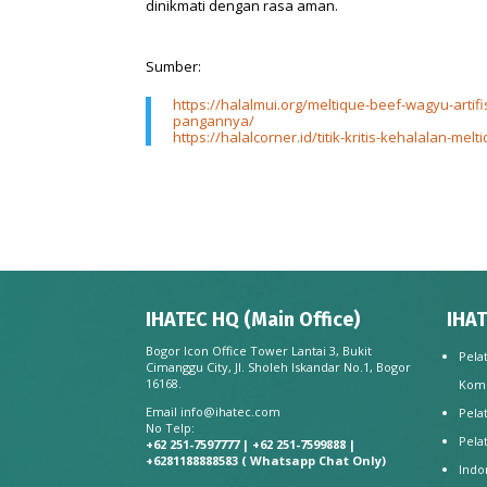
dinikmati dengan rasa aman.
Sumber:
https://halalmui.org/meltique-beef-wagyu-arti
pangannya/
https://halalcorner.id/titik-kritis-kehalalan-me
IHATEC HQ (Main Office)
IHAT
Bogor Icon Office Tower Lantai 3, Bukit
Pela
Cimanggu City, Jl. Sholeh Iskandar No.1, Bogor
16168.
Kom
Email
info@ihatec.com
Pela
No Telp:
Pela
+62 251-7597777 | +62 251-7599888 |
+6281188888583
( Whatsapp Chat Only)
Indo