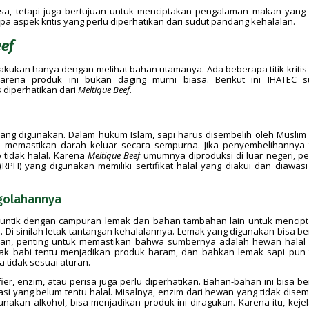
sa, tetapi juga bertujuan untuk menciptakan pengalaman makan yang 
pa aspek kritis yang perlu diperhatikan dari sudut pandang kehalalan.
eef
ilakukan hanya dengan melihat bahan utamanya. Ada beberapa titik kritis
karena produk ini bukan daging murni biasa. Berikut ini IHATEC 
s diperhatikan dari
Meltique Beef
.
 yang digunakan. Dalam hukum Islam, sapi harus disembelih oleh Muslim
 memastikan darah keluar secara sempurna. Jika penyembelihannya 
 tidak halal. Karena
Meltique Beef
umumnya diproduksi di luar negeri, pe
H) yang digunakan memiliki sertifikat halal yang diakui dan diawasi
golahannya
isuntik dengan campuran lemak dan bahan tambahan lain untuk mencip
h. Di sinilah letak tantangan kehalalannya. Lemak yang digunakan bisa be
ewan, penting untuk memastikan bahwa sumbernya adalah hewan halal
mak babi tentu menjadikan produk haram, dan bahkan lemak sapi pun 
 tidak sesuai aturan.
ier, enzim, atau perisa juga perlu diperhatikan. Bahan-bahan ini bisa be
si yang belum tentu halal. Misalnya, enzim dari hewan yang tidak disem
nakan alkohol, bisa menjadikan produk ini diragukan. Karena itu, keje