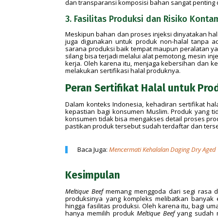
dan transparansi komposisi bahan sangat penting
3. Fasilitas Produksi dan Risiko Konta
Meskipun bahan dan proses injeksi dinyatakan hal
juga digunakan untuk produk non-halal tanpa ad
sarana produksi baik tempat maupun peralatan ya
silang bisa terjadi melalui alat pemotong, mesin i
kerja. Oleh karena itu, menjaga kebersihan dan ke
melakukan sertifikasi halal produknya.
Peran Sertifikat Halal untuk Pr
Dalam konteks Indonesia, kehadiran sertifikat ha
kepastian bagi konsumen Muslim. Produk yang tidak
konsumen tidak bisa mengakses detail proses pro
pastikan produk tersebut sudah terdaftar dan terser
Baca Juga:
Mencermati Kehalalan Daging Dry Aged
Kesimpulan
Meltique Beef
memang menggoda dari segi rasa da
produksinya yang kompleks melibatkan banyak e
hingga fasilitas produksi. Oleh karena itu, bagi 
hanya memilih produk
Meltique Beef
yang sudah me