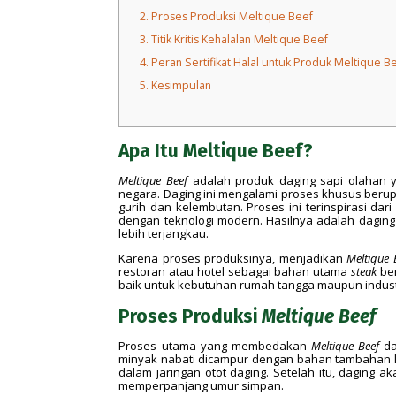
2.
Proses Produksi Meltique Beef
3.
Titik Kritis Kehalalan Meltique Beef
4.
Peran Sertifikat Halal untuk Produk Meltique B
5.
Kesimpulan
Apa Itu Meltique Beef?
Meltique Beef
adalah produk daging sapi olahan 
negara. Daging ini mengalami proses khusus berup
gurih dan kelembutan. Proses ini terinspirasi da
dengan teknologi modern. Hasilnya adalah daging
lebih terjangkau.
Karena proses produksinya, menjadikan
Meltique
restoran atau hotel sebagai bahan utama
steak
ber
baik untuk kebutuhan rumah tangga maupun industr
Proses Produksi
Meltique Beef
Proses utama yang membedakan
Meltique Beef
da
minyak nabati dicampur dengan bahan tambahan lain
dalam jaringan otot daging. Setelah itu, daging
memperpanjang umur simpan.