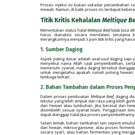
Proses injeksi ini bukan sekadar penambahan ra
mewah. Namun, di balik proses ini, terdapat bebera
Titik Kritis Kehalalan
Meltique B
Menentukan status halal
Meltique Beef
tidak bisa d
harus dianalisis secara mendalam, terutama 
merangkumnya menjadi 3 poin titik kritis yang haru
1. Sumber Daging
Aspek paling dasar adalah asal-usul daging sapi
menyebut nama Allah saat penyembelihan, serta
memenuhi syariat, maka daging tersebut dianggap
untuk mengetahui apakah rumah potong hewan (RP
lembaga terkait.
2. Bahan Tambahan dalam Proses Pen
Dalam proses pembuatan
Meltique Beef
, daging d
tekstur yang lebih empuk dan rasa yang lebih guri
dari hewan atau tumbuhan. Jika berasal dari h
disembelih sesuai syariat Islam. Penggunaan le
dapat dianggap halal jika proses penyembelihannya
Selain lemak, bahan tambahan lain seperti emulsif
dari hewan, mikroorganisme, atau proses fermenta
secara syar’i, atau bahan fermentasi yang menggu