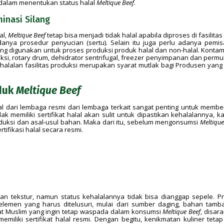
 dalam menentukan status halal
Meltique Beef
.
minasi Silang
al,
Meltique Beef
tetap bisa menjadi tidak halal apabila diproses di fasilita
anya prosedur penyucian (sertu). Selain itu juga perlu adanya pemi
ng digunakan untuk proses produksi produk halal dan non-halal. Kontam
njeksi, rotary drum, dehidrator sentrifugal, freezer penyimpanan dan perm
halalan fasilitas produksi merupakan syarat mutlak bagi Produsen yang 
oduk
Meltique Beef
lal dari lembaga resmi dari lembaga terkait sangat penting untuk membe
 memiliki sertifikat halal akan sulit untuk dipastikan kehalalannya, k
duksi dan asal-usul bahan. Maka dari itu, sebelum mengonsumsi
Meltique
tifikasi halal secara resmi.
n tekstur, namun status kehalalannya tidak bisa dianggap sepele. P
lemen yang harus ditelusuri, mulai dari sumber daging, bahan tamb
umat Muslim yang ingin tetap waspada dalam konsumsi
Meltique Beef
, disar
miliki sertifikat halal resmi. Dengan begitu, kenikmatan kuliner tetap