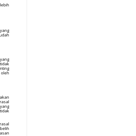
lebih
 yang
sudah
 yang
tidak
nting
 oleh
takan
rasal
 yang
tidak
rasal
belih
lasan