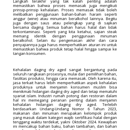
Langkah terakhir yang tak kalah penting adalah
memastikan bahwa proses memasak juga mengikuti
prinsip-prinsip kehalalan. Proses memasak tidak boleh
melibatkan penggunaan bahan-bahan haram seperti
anggur (wine) atau minuman beralkohol lainnya. Begitu
juga dengan saus atau pelengkap yang di sajikan
bersama daging. Semua bahan harus halal dan tidak
terkontaminasi. Seperti yang kita ketahui, sajian steak
memang identik dengan penggunaan minuman
beralkohol. Selain itu pengemasan akhir dan cara
penyajiannya juga harus memperhatikan aturan ini untuk
memastikan bahwa produk tetap halal hingga sampai ke
tangan konsumen.
Kehalalan daging dry aged sangat bergantung pada
seluruh rangkaian prosesnya, mulai dari pemilihan bahan,
fasilitas produksi, hingga cara memasak. Oleh karena itu,
jasa terkait harus lebih memperhatikan aspek kehalalan
produknya untuk menjamin konsumen muslim bisa
menikmati hidangan daging dry aged dan tetap mematuhi
syariat islam. Industri rumah potong dan restoran dalam
hal ini memegang peranan penting dalam menjamin
kehalalan hidangan daging dry aged. Terlebih
berdasarkan Undang-Undang Nomor 6 Tahun 2023,
makanan dan minuman merupakan kelompok produk
yang masuk dalam kategori wajib sertifikasi halal dengan
tenggang waktu terdekat, yakni Oktober 2024. Kewajiban
ini mencakup bahan baku, bahan tambahan, dan bahan