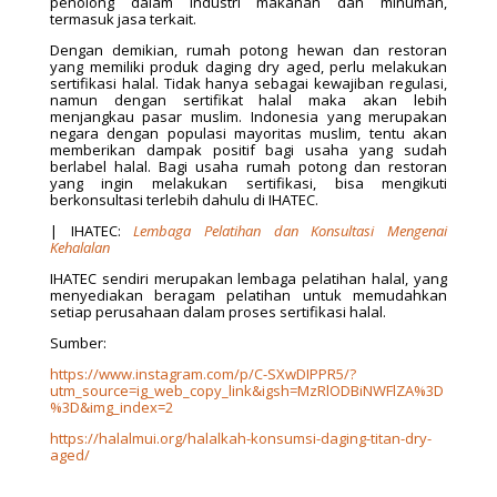
penolong dalam industri makanan dan minuman,
termasuk jasa terkait.
Dengan demikian, rumah potong hewan dan restoran
yang memiliki produk daging dry aged, perlu melakukan
sertifikasi halal. Tidak hanya sebagai kewajiban regulasi,
namun dengan sertifikat halal maka akan lebih
menjangkau pasar muslim. Indonesia yang merupakan
negara dengan populasi mayoritas muslim, tentu akan
memberikan dampak positif bagi usaha yang sudah
berlabel halal. Bagi usaha rumah potong dan restoran
yang ingin melakukan sertifikasi, bisa mengikuti
berkonsultasi terlebih dahulu di IHATEC.
| IHATEC:
Lembaga Pelatihan dan Konsultasi Mengenai
Kehalalan
IHATEC sendiri merupakan lembaga pelatihan halal, yang
menyediakan beragam pelatihan untuk memudahkan
setiap perusahaan dalam proses sertifikasi halal.
Sumber:
https://www.instagram.com/p/C-SXwDIPPR5/?
utm_source=ig_web_copy_link&igsh=MzRlODBiNWFlZA%3D
%3D&img_index=2
https://halalmui.org/halalkah-konsumsi-daging-titan-dry-
aged/