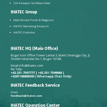
Cek Kesiapan Sertifikasi Halal
IHATEC Group
Halal Review Portal & Magazine
IHATEC Marketing Research
IHATEC Publisher
IHATEC HQ (Main Office)
Bogor Icon Office Tower Lantai 3, Bukit Cimanggu City, Jl.
Sholeh Iskandar No.1, Bogor 16168.
Email
info@ihatec.com
No Telp:
+62 251-7597777 | +62 251-7599888 |
+6281188888583
( Whatsapp Chat Only)
IHATEC Feedback Service
Email:
feedback@ihatec.com
IHATEC Operation Center