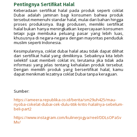
Pentingnya Sertifikat Halal
Keberadaan sertifikat halal pada produk seperti coklat
Dubai adalah jaminan bagi konsumen bahwa produk
tersebut memenuhi standar halal, mulai dari bahan hingga
proses produksinya. Bagi produsen, memiliki sertifikat
halal bukan hanya meningkatkan kepercayaan konsumen
tetapi juga membuka peluang pasar yang lebih luas,
khususnya di negara-negara dengan mayoritas penduduk
muslim seperti Indonesia.
Kesimpulannya, coklat dubai halal atau tidak dapat dilihat
dari sertifikat halal yang dimilikinya. Sebaiknya kita lebih
selektif saat membeli coklat ini, terutama jika tidak ada
informasi yang jelas tentang kehalalan produk tersebut.
Dengan memilih produk yang bersertifikat halal, kamu
dapat menikmati lezatnya coklat Dubai tanpa keraguan.
Sumber:
https://ameera.republika.co.id/berita/sm29uh425/mau-
nyoba-cokelat-dubai-cek-dulu-titik-kritis-halalnya-sebelum-
beli-part2
https://www.instagram.com/kulinerjogya/reel/DDLsOPaSv
Mv/