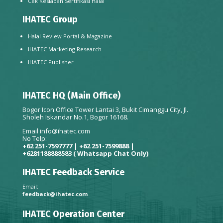
Cek Kesiapan Sertifikasi Halal
IHATEC Group
Halal Review Portal & Magazine
IHATEC Marketing Research
IHATEC Publisher
IHATEC HQ (Main Office)
Bogor Icon Office Tower Lantai 3, Bukit Cimanggu City, Jl.
Sholeh Iskandar No.1, Bogor 16168.
Email
info@ihatec.com
No Telp:
+62 251-7597777 | +62 251-7599888 |
+6281188888583
( Whatsapp Chat Only)
IHATEC Feedback Service
Email:
feedback@ihatec.com
IHATEC Operation Center