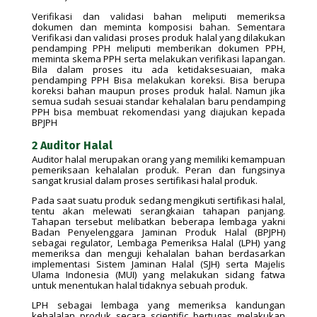
Verifikasi dan validasi bahan meliputi memeriksa
dokumen dan meminta komposisi bahan. Sementara
Verifikasi dan validasi proses produk halal yang dilakukan
pendamping PPH meliputi memberikan dokumen PPH,
meminta skema PPH serta melakukan verifikasi lapangan.
Bila dalam proses itu ada ketidaksesuaian, maka
pendamping PPH Bisa melakukan koreksi. Bisa berupa
koreksi bahan maupun proses produk halal. Namun jika
semua sudah sesuai standar kehalalan baru pendamping
PPH bisa membuat rekomendasi yang diajukan kepada
BPJPH
2 Auditor Halal
Auditor halal merupakan orang yang memiliki kemampuan
pemeriksaan kehalalan produk. Peran dan fungsinya
sangat krusial dalam proses sertifikasi halal produk.
Pada saat suatu produk sedang mengikuti sertifikasi halal,
tentu akan melewati serangkaian tahapan panjang.
Tahapan tersebut melibatkan beberapa lembaga yakni
Badan Penyelenggara Jaminan Produk Halal (BPJPH)
sebagai regulator, Lembaga Pemeriksa Halal (LPH) yang
memeriksa dan menguji kehalalan bahan berdasarkan
implementasi Sistem Jaminan Halal (SJH) serta Majelis
Ulama Indonesia (MUI) yang melakukan sidang fatwa
untuk menentukan halal tidaknya sebuah produk.
LPH sebagai lembaga yang memeriksa kandungan
kehalalan produk secara scientific bertugas melakukan