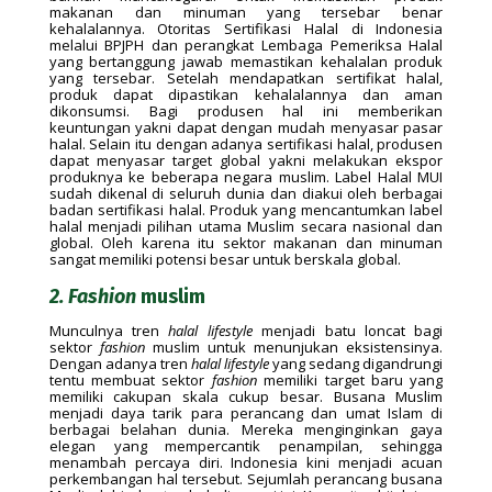
makanan dan minuman yang tersebar benar
kehalalannya. Otoritas Sertifikasi Halal di Indonesia
melalui BPJPH dan perangkat Lembaga Pemeriksa Halal
yang bertanggung jawab memastikan kehalalan produk
yang tersebar. Setelah mendapatkan sertifikat halal,
produk dapat dipastikan kehalalannya dan aman
dikonsumsi. Bagi produsen hal ini memberikan
keuntungan yakni dapat dengan mudah menyasar pasar
halal. Selain itu dengan adanya sertifikasi halal, produsen
dapat menyasar target global yakni melakukan ekspor
produknya ke beberapa negara muslim. Label Halal MUI
sudah dikenal di seluruh dunia dan diakui oleh berbagai
badan sertifikasi halal. Produk yang mencantumkan label
halal menjadi pilihan utama Muslim secara nasional dan
global. Oleh karena itu sektor makanan dan minuman
sangat memiliki potensi besar untuk berskala global.
2. Fashion
muslim
Munculnya tren
halal lifestyle
menjadi batu loncat bagi
sektor
fashion
muslim untuk menunjukan eksistensinya.
Dengan adanya tren
halal lifestyle
yang sedang digandrungi
tentu membuat sektor
fashion
memiliki target baru yang
memiliki cakupan skala cukup besar. Busana Muslim
menjadi daya tarik para perancang dan umat Islam di
berbagai belahan dunia. Mereka menginginkan gaya
elegan yang mempercantik penampilan, sehingga
menambah percaya diri. Indonesia kini menjadi acuan
perkembangan hal tersebut. Sejumlah perancang busana