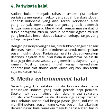
4. Pariwisata halal
Sudah bukan menjadi rahasia umum, jika sektor
pariwisata merupakan sektor yang sudah berskala global.
Terlebih Indonesia yang dianugerahi keindahan alam
yang banyak mempesona pengunjung baik domestik
hingga mancanegara. Meski tidak semua masyarakat di
dunia beragama muslim, namun pemeluk agama muslim
yang berskala besar dapat dikatakan sebagai target yang
cukup menjanjikan.
Dengan pasarnya yang besar, dibutuhkan pengembangan
destinasi ramah muslim di Indonesia untuk menargetkan
pasar muslim global. Pariwisata halal ini dapat mencakup
destinasi sejarah atau nilai Islam di dalamnya. Selain itu
bisa juga destinasi wisata yang memiliki pelayanan yang
ramah Muslim, seperti hotel yang menyediakan
seperangkat alat sholat, arah kiblat, Alquran, dan tentu
saja makanan halal.
5. Media
entertainment
halal
Seperti yang kita ketahui industri hiburan dan media
merupakan industri yang tidak pernah sepi peminat.
Seakan tak ada matinya, dari dulu hingga sekarang
industri
entertainment
selalu digandrungi setiap zaman.
Baik sebatas pasar lokal hingga pasar global, industri ini
memiliki potensi pasar yang cukup besar. Jika dikaitkan
dengan pasar halal yang kini memiliki peningkatan, hal ini