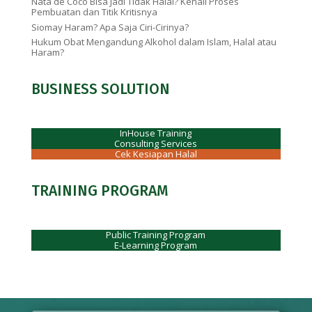
Nata de Coco Bisa Jadi Tidak Halal? Kenali Proses
Pembuatan dan Titik Kritisnya
Siomay Haram? Apa Saja Ciri-Cirinya?
Hukum Obat Mengandung Alkohol dalam Islam, Halal atau
Haram?
BUSINESS SOLUTION
InHouse Training
Consulting Services
Cek Kesiapan Halal
TRAINING PROGRAM
Public Training Program
E-Learning Program