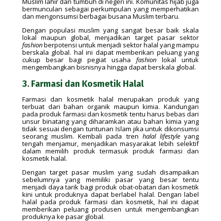
Muslim lahir dan tumbuh di negeri ini. Komunitas hijab juga
bermunculan sebagai perkumpulan yang memperhatikan
dan mengonsumsi berbagai busana Muslim terbaru.
Dengan populasi muslim yang sangat besar baik skala
lokal maupun global, menjadikan target pasar sektor
fashion
berpotensi untuk menjadi sektor halal yang mampu
berskala global. hal ini dapat memberikan peluang yang
cukup besar bagi pegiat usaha
fashion
lokal untuk
mengembangkan bisnisnya hingga dapat berskala global.
3. Farmasi dan Kosmetik Halal
Farmasi dan kosmetik halal merupakan produk yang
terbuat dari bahan organik maupun kimia. Kandungan
pada produk farmasi dan kosmetik tentu harus bebas dari
unsur binatang yang diharamkan atau bahan kimia yang
tidak sesuai dengan tuntunan Islam jika untuk dikonsumsi
seorang muslim. Kembali pada tren
halal lifestyle
yang
tengah menjamur, menjadikan masyarakat lebih selektif
dalam memilih produk termasuk produk farmasi dan
kosmetik halal.
Dengan target pasar muslim yang sudah disampaikan
sebelumnya yang memiliki pasar yang besar tentu
menjadi daya tarik bagi produk obat-obatan dan kosmetik
kini untuk produknya dapat berlabel halal. Dengan label
halal pada produk farmasi dan kosmetik, hal ini dapat
memberikan peluang produsen untuk mengembangkan
produknya ke pasar global.