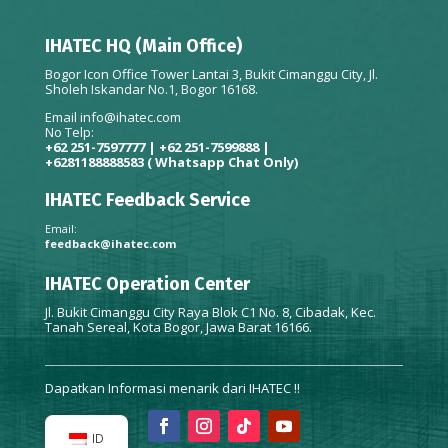
IHATEC HQ (Main Office)
Bogor Icon Office Tower Lantai 3, Bukit Cimanggu City, Jl.
Sholeh Iskandar No.1, Bogor 16168.
Email
info@ihatec.com
No Telp:
+62 251-7597777 | +62 251-7599888 |
+6281188888583
( Whatsapp Chat Only)
IHATEC Feedback Service
Email:
feedback@ihatec.com
IHATEC Operation Center
Jl. Bukit Cimanggu City Raya Blok C1 No. 8, Cibadak, Kec.
Tanah Sereal, Kota Bogor, Jawa Barat 16166.
Dapatkan Informasi menarik dari IHATEC !!
ID