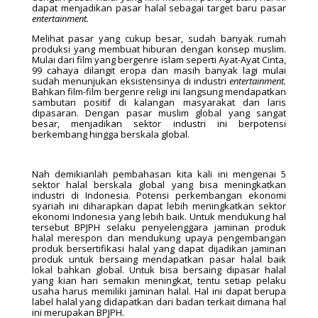
dapat menjadikan pasar halal sebagai target baru pasar
entertainment.
Melihat pasar yang cukup besar, sudah banyak rumah
produksi yang membuat hiburan dengan konsep muslim.
Mulai dari film yang bergenre islam seperti Ayat-Ayat Cinta,
99 cahaya dilangit eropa dan masih banyak lagi mulai
sudah menunjukan eksistensinya di industri
entertainment.
Bahkan film-film bergenre religi ini langsung mendapatkan
sambutan positif di kalangan masyarakat dan laris
dipasaran. Dengan pasar muslim global yang sangat
besar, menjadikan sektor industri ini berpotensi
berkembang hingga berskala global.
Nah demikianlah pembahasan kita kali ini mengenai 5
sektor halal berskala global yang bisa meningkatkan
industri di Indonesia. Potensi perkembangan ekonomi
syariah ini diharapkan dapat lebih meningkatkan sektor
ekonomi Indonesia yang lebih baik. Untuk mendukung hal
tersebut BPJPH selaku penyelenggara jaminan produk
halal merespon dan mendukung upaya pengembangan
produk bersertifikasi halal yang dapat dijadikan jaminan
produk untuk bersaing mendapatkan pasar halal baik
lokal bahkan global. Untuk bisa bersaing dipasar halal
yang kian hari semakin meningkat, tentu setiap pelaku
usaha harus memiliki jaminan halal. Hal ini dapat berupa
label halal yang didapatkan dari badan terkait dimana hal
ini merupakan BPJPH.