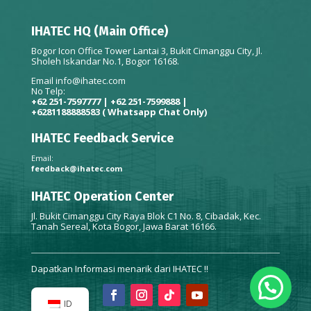
IHATEC HQ (Main Office)
Bogor Icon Office Tower Lantai 3, Bukit Cimanggu City, Jl.
Sholeh Iskandar No.1, Bogor 16168.
Email
info@ihatec.com
No Telp:
+62 251-7597777 | +62 251-7599888 |
+6281188888583
( Whatsapp Chat Only)
IHATEC Feedback Service
Email:
feedback@ihatec.com
IHATEC Operation Center
Jl. Bukit Cimanggu City Raya Blok C1 No. 8, Cibadak, Kec.
Tanah Sereal, Kota Bogor, Jawa Barat 16166.
Dapatkan Informasi menarik dari IHATEC !!
ID