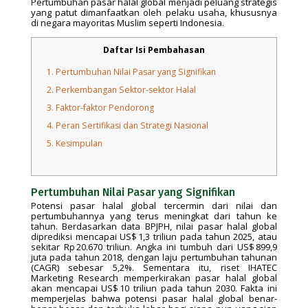
Pertumbuhan pasar halal global menjadi peluang strategis
yang patut dimanfaatkan oleh pelaku usaha, khususnya
di negara mayoritas Muslim seperti Indonesia.
Daftar Isi Pembahasan
1.
Pertumbuhan Nilai Pasar yang Signifikan
2.
Perkembangan Sektor-sektor Halal
3.
Faktor-faktor Pendorong
4.
Peran Sertifikasi dan Strategi Nasional
5.
Kesimpulan
Pertumbuhan Nilai Pasar yang Signifikan
Potensi pasar halal global tercermin dari nilai dan
pertumbuhannya yang terus meningkat dari tahun ke
tahun. Berdasarkan data BPJPH, nilai pasar halal global
diprediksi mencapai US$ 1,3 triliun pada tahun 2025, atau
sekitar Rp 20.670 triliun. Angka ini tumbuh dari US$ 899,9
juta pada tahun 2018, dengan laju pertumbuhan tahunan
(CAGR) sebesar 5,2%. Sementara itu, riset IHATEC
Marketing Research memperkirakan pasar halal global
akan mencapai US$ 10 triliun pada tahun 2030. Fakta ini
memperjelas bahwa potensi pasar halal global benar-