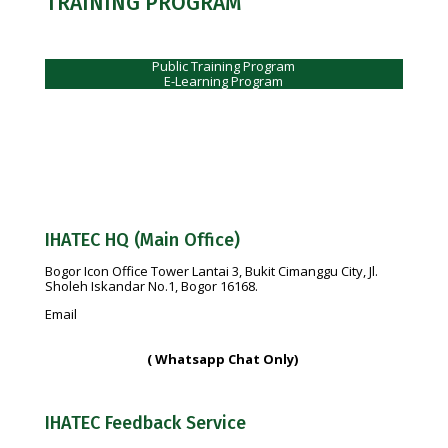
TRAINING PROGRAM
Public Training Program
E-Learning Program
IHATEC HQ (Main Office)
Bogor Icon Office Tower Lantai 3, Bukit Cimanggu City, Jl.
Sholeh Iskandar No.1, Bogor 16168.
Email
info@ihatec.com
No Telp:
+62 251-7597777 | +62 251-7599888 |
+6281188888583
( Whatsapp Chat Only)
IHATEC Feedback Service