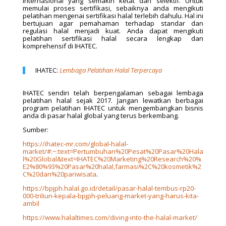
internasional yang semakin ketat dan selektif. Untuk
memulai proses sertifikasi, sebaiknya anda mengikuti
pelatihan mengenai sertifikasi halal terlebih dahulu. Hal ini
bertujuan agar pemahaman terhadap standar dan
regulasi halal menjadi kuat. Anda dapat mengikuti
pelatihan sertifikasi halal secara lengkap dan
komprehensif di IHATEC.
IHATEC:
Lembaga Pelatihan Halal Terpercaya
IHATEC sendiri telah berpengalaman sebagai lembaga
pelatihan halal sejak 2017. Jangan lewatkan berbagai
program pelatihan IHATEC untuk mengembangkan bisnis
anda di pasar halal global yang terus berkembang.
Sumber:
https://ihatec-mr.com/global-halal-
market/#:~:text=Pertumbuhan%20Pesat%20Pasar%20Hala
l%20Global&text=IHATEC%20Marketing%20Research%20%
E2%80%93%20Pasar%20halal,farmasi%2C%20kosmetik%2
C%20dan%20pariwisata
.
https://bpjph.halal.go.id/detail/pasar-halal-tembus-rp20-
000-triliun-kepala-bpjph-peluang-market-yang-harus-kita-
ambil
https://www.halaltimes.com/diving-into-the-halal-market/