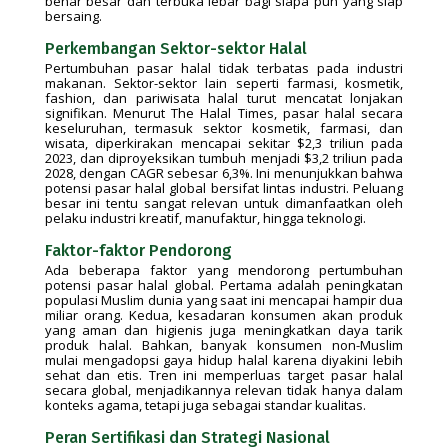
benar besar dan terbuka lebar bagi siapa pun yang siap
bersaing.
Perkembangan Sektor-sektor Halal
Pertumbuhan pasar halal tidak terbatas pada industri
makanan. Sektor-sektor lain seperti farmasi, kosmetik,
fashion, dan pariwisata halal turut mencatat lonjakan
signifikan. Menurut The Halal Times, pasar halal secara
keseluruhan, termasuk sektor kosmetik, farmasi, dan
wisata, diperkirakan mencapai sekitar $2,3 triliun pada
2023, dan diproyeksikan tumbuh menjadi $3,2 triliun pada
2028, dengan CAGR sebesar 6,3%. Ini menunjukkan bahwa
potensi pasar halal global bersifat lintas industri. Peluang
besar ini tentu sangat relevan untuk dimanfaatkan oleh
pelaku industri kreatif, manufaktur, hingga teknologi.
Faktor-faktor Pendorong
Ada beberapa faktor yang mendorong pertumbuhan
potensi pasar halal global. Pertama adalah peningkatan
populasi Muslim dunia yang saat ini mencapai hampir dua
miliar orang. Kedua, kesadaran konsumen akan produk
yang aman dan higienis juga meningkatkan daya tarik
produk halal. Bahkan, banyak konsumen non-Muslim
mulai mengadopsi gaya hidup halal karena diyakini lebih
sehat dan etis. Tren ini memperluas target pasar halal
secara global, menjadikannya relevan tidak hanya dalam
konteks agama, tetapi juga sebagai standar kualitas.
Peran Sertifikasi dan Strategi Nasional