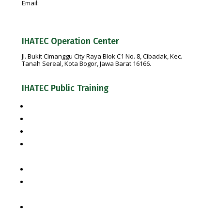
Email:
feedback@ihatec.com
IHATEC Operation Center
Jl. Bukit Cimanggu City Raya Blok C1 No. 8, Cibadak, Kec.
Tanah Sereal, Kota Bogor, Jawa Barat 16166.
IHATEC Public Training
Pelatihan Penyelia Halal + Bundling Uji Kompetensi
Pelatihan Penyelia Halal
Pelatihan Penyelia Halal skala usaha UMK
Indonesia Halal Regulation & Competency of Halal
Management Team based on SJPH
Pelatihan Auditor Halal
Competency of Halal Auditor based on National Work
Competency & Implementation of SJPH
Pelatihan Juru Sembelih Halal