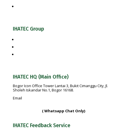
Cek Kesiapan Sertifikasi Halal
IHATEC Group
Halal Review Portal & Magazine
IHATEC Marketing Research
IHATEC Publisher
IHATEC HQ (Main Office)
Bogor Icon Office Tower Lantai 3, Bukit Cimanggu City, Jl.
Sholeh Iskandar No.1, Bogor 16168.
Email
info@ihatec.com
No Telp:
+62 251-7597777 | +62 251-7599888 |
+6281188888583
( Whatsapp Chat Only)
IHATEC Feedback Service