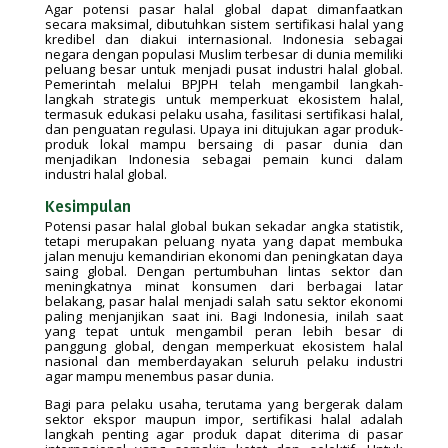
Agar potensi pasar halal global dapat dimanfaatkan
secara maksimal, dibutuhkan sistem sertifikasi halal yang
kredibel dan diakui internasional. Indonesia sebagai
negara dengan populasi Muslim terbesar di dunia memiliki
peluang besar untuk menjadi pusat industri halal global.
Pemerintah melalui BPJPH telah mengambil langkah-
langkah strategis untuk memperkuat ekosistem halal,
termasuk edukasi pelaku usaha, fasilitasi sertifikasi halal,
dan penguatan regulasi. Upaya ini ditujukan agar produk-
produk lokal mampu bersaing di pasar dunia dan
menjadikan Indonesia sebagai pemain kunci dalam
industri halal global.
Kesimpulan
Potensi pasar halal global bukan sekadar angka statistik,
tetapi merupakan peluang nyata yang dapat membuka
jalan menuju kemandirian ekonomi dan peningkatan daya
saing global. Dengan pertumbuhan lintas sektor dan
meningkatnya minat konsumen dari berbagai latar
belakang, pasar halal menjadi salah satu sektor ekonomi
paling menjanjikan saat ini. Bagi Indonesia, inilah saat
yang tepat untuk mengambil peran lebih besar di
panggung global, dengan memperkuat ekosistem halal
nasional dan memberdayakan seluruh pelaku industri
agar mampu menembus pasar dunia.
Bagi para pelaku usaha, terutama yang bergerak dalam
sektor ekspor maupun impor, sertifikasi halal adalah
langkah penting agar produk dapat diterima di pasar