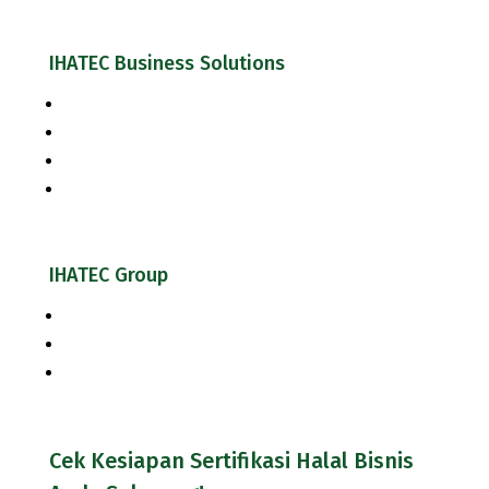
IHATEC Business Solutions
Inhouse Training
Jasa Konsultasi Halal
Jasa Konsultasi Keamanan Pangan & Mutu
Cek Kesiapan Sertifikasi Halal
IHATEC Group
Halal Review Portal & Magazine
IHATEC Marketing Research
IHATEC Publisher
Cek Kesiapan Sertifikasi Halal Bisnis