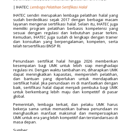
| IHATEC:
Lembaga Pelatihan Sertifikasi Halal
IHATEC sendiri merupakan lembaga pelatihan halal yang
sudah berdedikasi sejak 2017 dengan berbagai macam
layanan mengenai sertifikasi halal. Selain itu, IHATEC juga
memiliki program pelatihan berbasis kompetensi yang
sesuai dengan regulasi dan kebutuhan pasar terkini.
Kemudian, IHATEC juga sudah di lengkapi dengan trainer
dan konsultan yang berpengalaman, kompeten, serta
telah tersertifikasi BNSP RI.
Penundaan sertifikat halal hingga 2026 memberikan
kesempatan bagi UMK untuk lebih siap menghadapi
regulasi ini. Dengan waktu tambahan ini, diharapkan UMK
dapat meningkatkan kapasitas, memperoleh pelatihan,
dan bantuan yang diperlukan untuk mendapatkan
sertifikat halal. Jika penundaan ini di manfaatkan dengan
baik, sertifikasi halal dapat menjadi pembuka bagi UMK
untuk berkembang lebih maju dan kompetitif di pasar
global.
Pemerintah, lembaga terkait, dan pelaku UMK harus
bekerja sama untuk memastikan bahwa penundaan ini
menghasilkan manfaat maksimal dan mempersiapkan
UMK untuk era yang lebih kompetitif dan terstandarisasi di
masa depan.
Sumber: