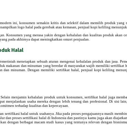
 modern ini, konsumen semakin kritis dan selektif dalam memilih produk yang me
mpilkan logo halal pada gerobak atau kemasan, penjual kopi keliling menunjukk
an. Konsumen yang merasa yakin dengan kehalalan dan kualitas produk akan cen
yang pada akhirnya dapat meningkatkan omzet penjualan.
oduk Halal
emerintah menetapkan sebuah aturan mengenai kehalalan produk dan jasa. Peme
akanan dan minuman yang beredar di masyarakat wajib memiliki sertifikat halal.
n dan minuman. Dengan memiliki sertifikat halal, penjual kopi keliling me
ing. Selain menjamin kehalalan produk untuk konsumen, sertifikat halal juga m
dapat menjalankan usaha mereka dengan lebih tenang dan profesional. Di sisi lai
 komitmen terhadap kualitas dan kepercayaan.
n sertifikasi halal untuk usahanya. Jika pada proses pengajuannya masih membin
r dan proses sertifikasi halal di Indonesia dan pastinya kamu juga akan diajar
kan dengan berbagai macam studi kasus yang tentunya relevan dengan bisnismu, 