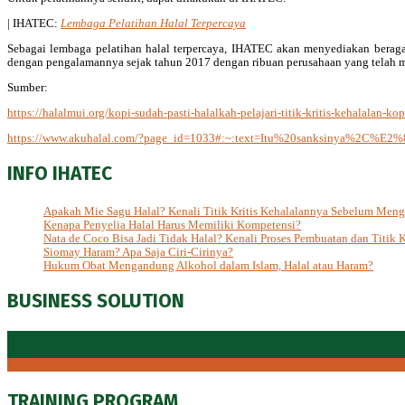
| IHATEC:
Lembaga Pelatihan Halal Terpercaya
Sebagai lembaga pelatihan halal terpercaya, IHATEC akan menyediakan beragam
dengan pengalamannya sejak tahun 2017 dengan ribuan perusahaan yang telah m
Sumber:
https://halalmui.org/kopi-sudah-pasti-halalkah-pelajari-titik-kritis-kehalalan-kop
https://www.akuhalal.com/?page_id=1033#:~:text=Itu%20sanksinya%2C%E2
INFO IHATEC
Apakah Mie Sagu Halal? Kenali Titik Kritis Kehalalannya Sebelum Men
Kenapa Penyelia Halal Harus Memiliki Kompetensi?
Nata de Coco Bisa Jadi Tidak Halal? Kenali Proses Pembuatan dan Titik K
Siomay Haram? Apa Saja Ciri-Cirinya?
Hukum Obat Mengandung Alkohol dalam Islam, Halal atau Haram?
BUSINESS SOLUTION
TRAINING PROGRAM