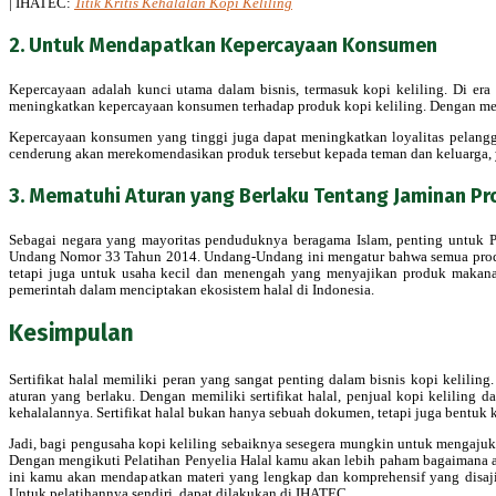
| IHATEC:
Titik Kritis Kehalalan Kopi Keliling
2. Untuk Mendapatkan Kepercayaan Konsumen
Kepercayaan adalah kunci utama dalam bisnis, termasuk kopi keliling. Di era
meningkatkan kepercayaan konsumen terhadap produk kopi keliling. Dengan mena
Kepercayaan konsumen yang tinggi juga dapat meningkatkan loyalitas pelangg
cenderung akan merekomendasikan produk tersebut kepada teman dan keluarga, 
3. Mematuhi Aturan yang Berlaku Tentang Jaminan Pr
Sebagai negara yang mayoritas penduduknya beragama Islam, penting untuk P
Undang Nomor 33 Tahun 2014. Undang-Undang ini mengatur bahwa semua produk m
tetapi juga untuk usaha kecil dan menengah yang menyajikan produk makana
pemerintah dalam menciptakan ekosistem halal di Indonesia.
Kesimpulan
Sertifikat halal memiliki peran yang sangat penting dalam bisnis kopi kelil
aturan yang berlaku. Dengan memiliki sertifikat halal, penjual kopi keliling 
kehalalannya. Sertifikat halal bukan hanya sebuah dokumen, tetapi juga bentuk
Jadi, bagi pengusaha kopi keliling sebaiknya sesegera mungkin untuk mengajuka
Dengan mengikuti Pelatihan Penyelia Halal kamu akan lebih paham bagaimana alu
ini kamu akan mendapatkan materi yang lengkap dan komprehensif yang disaji
Untuk pelatihannya sendiri, dapat dilakukan di IHATEC.