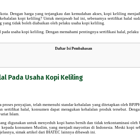
 kota. Dengan harga yang terjangkau dan kemudahan akses, kopi keliling menjadi
halalan kopi keliling? Untuk menjawab hal ini, sebenarnya sertifikat halal su
ng yang tidak boleh diabaikan oleh pelaku usaha kopi keliling.
l pada usaha kopi keliling. Dengan memahami pentingnya sertifikasi halal, pelaku
Daftar Isi Pembahasan
al Pada Usaha Kopi Keliling
a proses penyajian, telah memenuhi standar kehalalan yang ditetapkan oleh BPJPH.
gan sertifikat halal, konsumen dapat meragukan kehalalan produk tersebut. Denga
riat Islam.
lat yang digunakan untuk menyeduh kopi harus bersih dan tidak terkontaminasi ole
nya kepada konsumen Muslim, yang menjadi mayoritas di Indonesia. Meski kopi 
 jelasnya, simak artikel dari IHATEC lainnya dibawah ini.