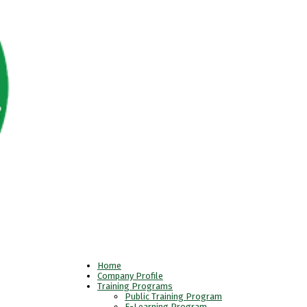
Home
Company Profile
Training Programs
Public Training Program
E-Learning Program