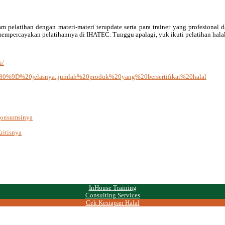
 pelatihan dengan materi-materi terupdate serta para trainer yang profesional
empercayakan pelatihannya di IHATEC. Tunggu apalagi, yuk ikuti pelatihan hala
i/
%80%9D%20jelasnya.,jumlah%20produk%20yang%20bersertifikat%20halal
gonsumsinya
ritisnya
InHouse Training
Consulting Services
Cek Kesiapan Halal