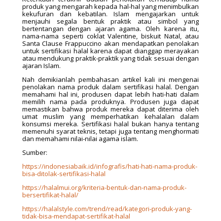
produk yang mengarah kepada hal-hal yang menimbulkan
kekufuran dan kebatilan. Islam mengajarkan untuk
menjauhi segala bentuk praktik atau simbol yang
bertentangan dengan ajaran agama. Oleh karena itu,
nama-nama seperti coklat Valentine, biskuit Natal, atau
Santa Clause Frappuccino akan mendapatkan penolakan
untuk sertifikasi halal karena dapat dianggap merayakan
atau mendukung praktik-praktik yang tidak sesuai dengan
ajaran Islam.
Nah demikianlah pembahasan artikel kali ini mengenai
penolakan nama produk dalam sertifikasi halal. Dengan
memahami hal ini, produsen dapat lebih hati-hati dalam
memilih nama pada produknya. Produsen juga dapat
memastikan bahwa produk mereka dapat diterima oleh
umat muslim yang memperhatikan kehalalan dalam
konsumsi mereka. Sertifikasi halal bukan hanya tentang
memenuhi syarat teknis, tetapi juga tentang menghormati
dan memahami nilai-nilai agama islam.
Sumber:
https://indonesiabaik.id/infografis/hati-hati-nama-produk-
bisa-ditolak-sertifikasi-halal
https://halalmui.org/kriteria-bentuk-dan-nama-produk-
bersertifikat-halal/
https://halalstyle.com/trend/read/kategori-produk-yang-
tidak-bisa-mendapat-sertifikat-halal