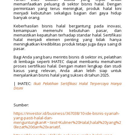
memanfaatkan peluang di sektor bisnis halal. Dengan
permintaan yang terus meningkat, produk halal kini
menjadi kebutuhan sekaligus bagian dari gaya hidup
banyak orang.
Keberhasilan bisnis halal bergantung pada inovasi,
kemampuan memenuhi kebutuhan pasar, dan
memastikan kepatuhan terhadap standar halal. Sertifikasi
halal menjadi elemen penting yang tidak hanya
meningkatkan kredibilitas produk tetapi juga daya saing di
pasar.
Bagi Anda yang baru merintis bisnis di sektor ini, pelatihan
di lembaga seperti IHATEC dapat membantu memahami
proses sertifikasi halal. Dengan materi lengkap dan studi
kasus yang relevan, Anda akan lebih siap untuk
menjalankan bisnis halal yang sukses di tahun 2025.
| IHATEC:
Ikuti Pelatihan Sertifikasi Halal Terpercaya Hanya
Disini
Sumber:
https://investor.id/business/367038/10-ide-bisnis-syariah-
yang-pasti-halal-dan-
menguntungkan#:~:text=Kuliner%20Halal,halal%20yang%2
0lezat%20dan%20variatif
.