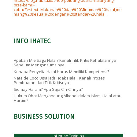
https://blog.nabitu.id/7-ide-peluang-usaha-halal-yang-
bisa-kamu-
coba/#:~:text=Makanan%20dan%20Minuman%20halal,me
mang%20sesuai%20dengan%20standar%20halal
.
INFO IHATEC
Apakah Mie Sagu Halal? Kenali Titik Kritis Kehalalannya
Sebelum Mengonsumsinya
Kenapa Penyelia Halal Harus Memiliki Kompetensi?
Nata de Coco Bisa Jadi Tidak Halal? Kenali Proses
Pembuatan dan Titik Kritisnya
Siomay Haram? Apa Saja Ciri-Cirinya?
Hukum Obat Mengandung Alkohol dalam Islam, Halal atau
Haram?
BUSINESS SOLUTION
InHouse Training