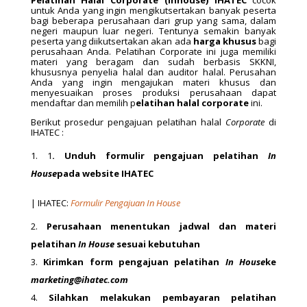
Pelatihan Halal Corporate
(Inhouse) IHATEC
cocok
untuk Anda yang ingin mengikutsertakan banyak peserta
bagi beberapa perusahaan dari grup yang sama, dalam
negeri maupun luar negeri. Tentunya semakin banyak
peserta yang diikutsertakan akan ada
harga khusus
bagi
perusahaan Anda. Pelatihan Corporate ini juga memiliki
materi yang beragam dan sudah berbasis SKKNI,
khususnya penyelia halal dan auditor halal. Perusahan
Anda yang ingin mengajukan materi khusus dan
menyesuaikan proses produksi perusahaan dapat
mendaftar dan memilih p
elatihan halal corporate
ini.
Berikut prosedur pengajuan pelatihan halal
Corporate
di
IHATEC :
1
. Unduh formulir pengajuan pelatihan
In
House
pada website IHATEC
| IHATEC:
Formulir Pengajuan In House
Perusahaan menentukan jadwal dan materi
pelatihan
In House
sesuai kebutuhan
Kirimkan form pengajuan pelatihan
In House
ke
marketing@ihatec.com
Silahkan melakukan pembayaran pelatihan