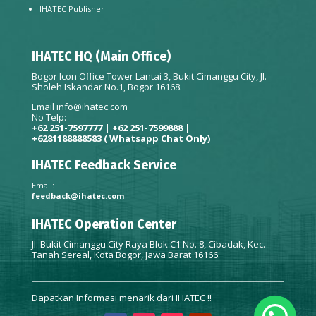
IHATEC Publisher
IHATEC HQ (Main Office)
Bogor Icon Office Tower Lantai 3, Bukit Cimanggu City, Jl.
Sholeh Iskandar No.1, Bogor 16168.
Email
info@ihatec.com
No Telp:
+62 251-7597777 | +62 251-7599888 |
+6281188888583
( Whatsapp Chat Only)
IHATEC Feedback Service
Email:
feedback@ihatec.com
IHATEC Operation Center
Jl. Bukit Cimanggu City Raya Blok C1 No. 8, Cibadak, Kec.
Tanah Sereal, Kota Bogor, Jawa Barat 16166.
Dapatkan Informasi menarik dari IHATEC !!