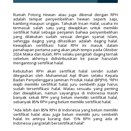
Rumah Potong Hewan atau juga dikenal dengan RPH
adalah tempat penyembelihan hewan seperti sapi,
kambing maupun unggas. Tahukah Insan Halal, usaha ini
termasuk salah satu yang diwajibkan untuk memiliki
sertifikat halal sebagai penjamin bahwa penyembelihan
yang dilakukan sudah sesuai dengan syariat Islam,
sehingga daging yang dihasilkan adalah daging halal.
Kewajiban sertifikasi halal RPH ini masuk dalam
penahapan pertama yang akan jatuh tempo pada Oktober
2024. Maka dari itulah, RPH selaku pengolah daging ternak
sebelum akhirnya didistribusikan ke pasar haruslah
mengantongi sertifikat halal.
Kebutuhan RPH akan sertifikat halal sendiri sudah
ditegaskan oleh Muhammad Aqil Ilham selaku Kepala
Badan Penyelenggara Jaminan Produk Halal (BPJPH). “RPH
wajib memiliki sertifikat halal, juru sembelih juga harus
sudah tersertifikasi halal. Walau sesuatu yang penting
dan diwajibkan, namun sayangnya di Indonesia masih
banyak sekali RPH yang belum memiliki sertifikat halal,
sebanyak 85% RPH yang belum memiliki sertifikat halal.
“Ada lebih dari 85% RPH di Indonesia yang belum memiliki
sertifikat halal atau juga belum memiliki juru sembelih
halal. Ini artinya kurang dari 15% RPH yang ada di
Indonesia yang telah bersertifikat halal”