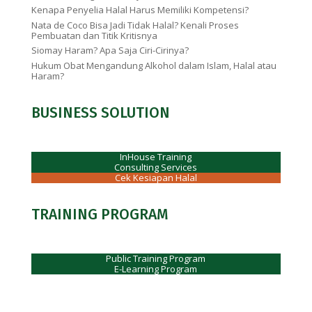
Kenapa Penyelia Halal Harus Memiliki Kompetensi?
Nata de Coco Bisa Jadi Tidak Halal? Kenali Proses
Pembuatan dan Titik Kritisnya
Siomay Haram? Apa Saja Ciri-Cirinya?
Hukum Obat Mengandung Alkohol dalam Islam, Halal atau
Haram?
BUSINESS SOLUTION
InHouse Training
Consulting Services
Cek Kesiapan Halal
TRAINING PROGRAM
Public Training Program
E-Learning Program