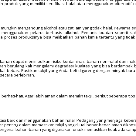
ih produk yang memiliki sertifikasi halal atau menggunakan alternatif n
gkin mengandung alkohol atau zat lain yang tidak halal. Pewarna sin
at menggunakan pelarut berbasis alkohol. Pemanis buatan seperti sak
na proses produksinya bisa melibatkan bahan kimia tertentu yang tidak 
nan dapat menimbulkan risiko kontaminasi bahan non-halal dari ma
akan berulang kali mengalami degradasi kualitas yang bisa berdampak 
kal bebas. Pastikan takjil yang Anda beli digoreng dengan minyak baru
 secara berlebihan.
 berhati-hati. Agar lebih aman dalam memilih takjil, berikut beberapa tips
reputasi baik dan menggunakan bahan halal. Pedagang yang menjaga keber
r penting dalam memastikan takjil yang dijual benar-benar aman dikons
engenai bahan-bahan yang digunakan untuk memastikan tidak ada cam