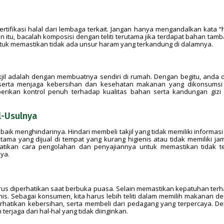
ertifikasi halal dari lembaga terkait. Jangan hanya mengandalkan kata “h
n itu, bacalah komposisi dengan teliti terutama jika terdapat bahan tam
untuk memastikan tidak ada unsur haram yang terkandung di dalamnya.
jil adalah dengan membuatnya sendiri di rumah. Dengan begitu, anda 
 serta menjaga kebersihan dan kesehatan makanan yang dikonsumsi
berikan kontrol penuh terhadap kualitas bahan serta kandungan gizi
l-Usulnya
aik menghindarinya. Hindari membeli takjil yang tidak memiliki informasi 
a yang dijual di tempat yang kurang higienis atau tidak memiliki ja
perhatikan cara pengolahan dan penyajiannya untuk memastikan tidak te
ya.
harus diperhatikan saat berbuka puasa. Selain memastikan kepatuhan ter
gienis. Sebagai konsumen, kita harus lebih teliti dalam memilih makanan d
atikan kebersihan, serta membeli dari pedagang yang terpercaya. D
erjaga dari hal-hal yang tidak diinginkan.