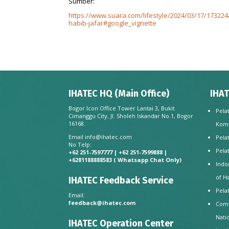
Sumber:
https://www.suara.com/lifestyle/2024/03/17/173224/c
habib-jafar#google_vignette
IHATEC HQ (Main Office)
IHAT
Bogor Icon Office Tower Lantai 3, Bukit
Pela
Cimanggu City, Jl. Sholeh Iskandar No.1, Bogor
16168.
Kom
Email
info@ihatec.com
Pela
No Telp:
Pela
+62 251-7597777 | +62 251-7599888 |
+6281188888583
( Whatsapp Chat Only)
Indo
of H
IHATEC Feedback Service
Pela
Email:
feedback@ihatec.com
Comp
Nati
IHATEC Operation Center