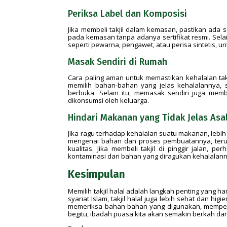
Periksa Label dan Komposisi
Jika membeli takjil dalam kemasan, pastikan ada s
pada kemasan tanpa adanya sertifikat resmi. Selai
seperti pewarna, pengawet, atau perisa sintetis, 
Masak Sendiri di Rumah
Cara paling aman untuk memastikan kehalalan tak
memilih bahan-bahan yang jelas kehalalannya,
berbuka. Selain itu, memasak sendiri juga mem
dikonsumsi oleh keluarga.
Hindari Makanan yang Tidak Jelas Asa
Jika ragu terhadap kehalalan suatu makanan, lebih b
mengenai bahan dan proses pembuatannya, terutam
kualitas. Jika membeli takjil di pinggir jalan, 
kontaminasi dari bahan yang diragukan kehalalann
Kesimpulan
Memilih takjil halal adalah langkah penting yang 
syariat Islam, takjil halal juga lebih sehat dan hi
memeriksa bahan-bahan yang digunakan, memperh
begitu, ibadah puasa kita akan semakin berkah dan t