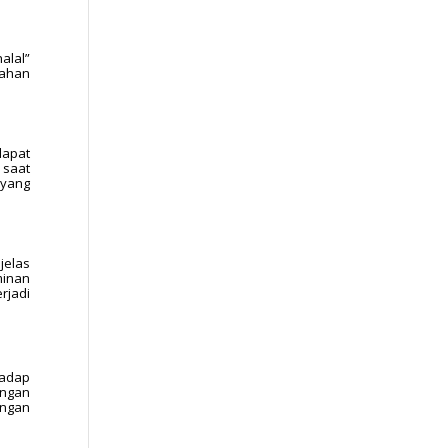
alal”
bahan
dapat
 saat
 yang
jelas
minan
rjadi
hadap
engan
engan