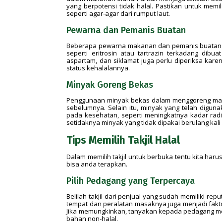
yang berpotensi tidak halal. Pastikan untuk memil
seperti agar-agar dari rumput laut.
Pewarna dan Pemanis Buatan
Beberapa pewarna makanan dan pemanis buatan mun
seperti eritrosin atau tartrazin terkadang dibu
aspartam, dan siklamat juga perlu diperiksa kare
status kehalalannya.
Minyak Goreng Bekas
Penggunaan minyak bekas dalam menggoreng maka
sebelumnya. Selain itu, minyak yang telah digun
pada kesehatan, seperti meningkatnya kadar radi
setidaknya minyak yang tidak dipakai berulang kali
Tips Memilih Takjil Halal
Dalam memilih takjil untuk berbuka tentu kita harus
bisa anda terapkan.
Pilih Pedagang yang Terpercaya
Belilah takjil dari penjual yang sudah memiliki 
tempat dan peralatan masaknya juga menjadi fakto
Jika memungkinkan, tanyakan kepada pedagang m
bahan non-halal.