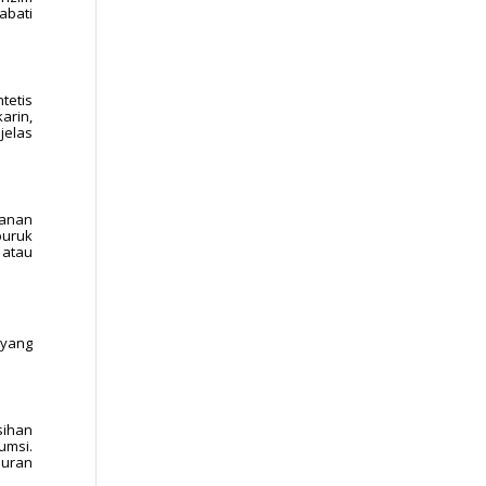
abati
tetis
arin,
jelas
kanan
buruk
 atau
 yang
sihan
umsi.
puran