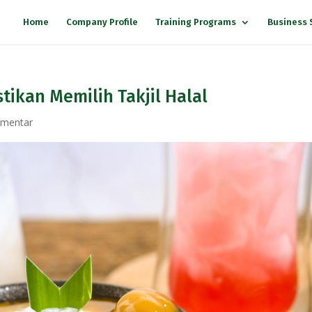
Home
Company Profile
Training Programs
Business 
tikan Memilih Takjil Halal
omentar