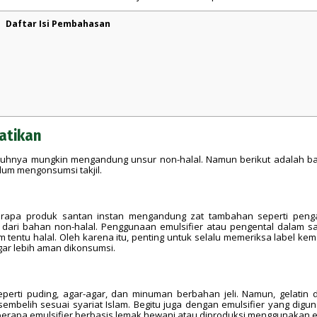
Daftar Isi Pembahasan
atikan
uruhnya mungkin mengandung unsur non-halal. Namun berikut adalah b
lum mengonsumsi takjil.
rapa produk santan instan mengandung zat tambahan seperti peng
l dari bahan non-halal. Penggunaan emulsifier atau pengental dalam s
 tentu halal. Oleh karena itu, penting untuk selalu memeriksa label ke
agar lebih aman dikonsumsi.
seperti puding, agar-agar, dan minuman berbahan jeli. Namun, gelatin 
isembelih sesuai syariat Islam. Begitu juga dengan emulsifier yang digu
erapa emulsifier berbasis lemak hewani atau diproduksi menggunakan 