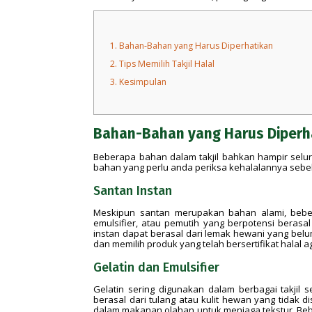
1.
Bahan-Bahan yang Harus Diperhatikan
2.
Tips Memilih Takjil Halal
3.
Kesimpulan
Bahan-Bahan yang Harus Diperh
Beberapa bahan dalam takjil bahkan hampir sel
bahan yang perlu anda periksa kehalalannya sebe
Santan Instan
Meskipun santan merupakan bahan alami, bebe
emulsifier, atau pemutih yang berpotensi berasa
instan dapat berasal dari lemak hewani yang belum
dan memilih produk yang telah bersertifikat halal 
Gelatin dan Emulsifier
Gelatin sering digunakan dalam berbagai takjil 
berasal dari tulang atau kulit hewan yang tidak d
dalam makanan olahan untuk menjaga tekstur. Beb