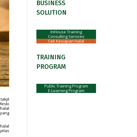
BUSINESS
SOLUTION
InHouse Training
Consulting Services
Cek Kesiapan Halal
TRAINING
PROGRAM
Public Training Program
E-Learning Program
akjil
Meski
halal
 yang
halal
jelas