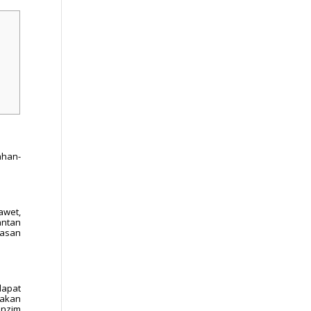
ahan-
awet,
antan
masan
dapat
nakan
enzim