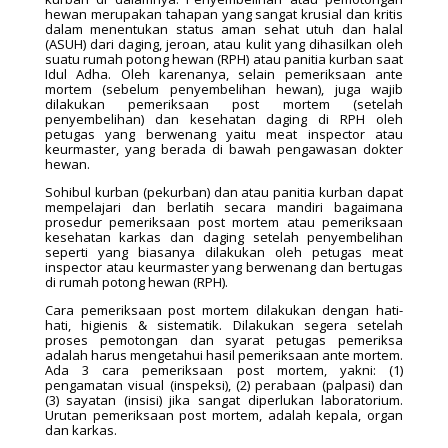
hewan merupakan tahapan yang sangat krusial dan kritis
dalam menentukan status aman sehat utuh dan halal
(ASUH) dari daging, jeroan, atau kulit yang dihasilkan oleh
suatu rumah potong hewan (RPH) atau panitia kurban saat
Idul Adha. Oleh karenanya, selain pemeriksaan ante
mortem (sebelum penyembelihan hewan), juga wajib
dilakukan pemeriksaan post mortem (setelah
penyembelihan) dan kesehatan daging di RPH oleh
petugas yang berwenang yaitu meat inspector atau
keurmaster, yang berada di bawah pengawasan dokter
hewan.
Sohibul kurban (pekurban) dan atau panitia kurban dapat
mempelajari dan berlatih secara mandiri bagaimana
prosedur pemeriksaan post mortem atau pemeriksaan
kesehatan karkas dan daging setelah penyembelihan
seperti yang biasanya dilakukan oleh petugas meat
inspector atau keurmaster yang berwenang dan bertugas
di rumah potong hewan (RPH).
Cara pemeriksaan post mortem dilakukan dengan hati-
hati, higienis & sistematik. Dilakukan segera setelah
proses pemotongan dan syarat petugas pemeriksa
adalah harus mengetahui hasil pemeriksaan ante mortem.
Ada 3 cara pemeriksaan post mortem, yakni: (1)
pengamatan visual (inspeksi), (2) perabaan (palpasi) dan
(3) sayatan (insisi) jika sangat diperlukan laboratorium.
Urutan pemeriksaan post mortem, adalah kepala, organ
dan karkas.