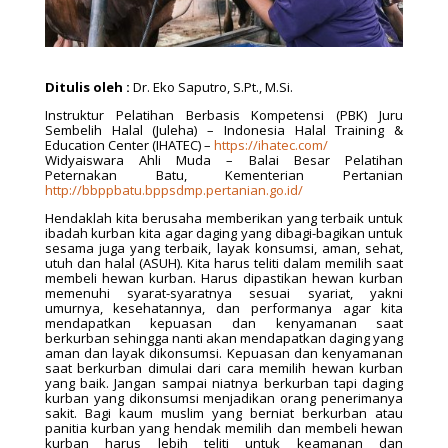
Ditulis oleh :
Dr. Eko Saputro, S.Pt., M.Si.
Instruktur Pelatihan Berbasis Kompetensi (PBK) Juru
Sembelih Halal (Juleha) – Indonesia Halal Training &
Education Center (IHATEC) –
https://ihatec.com/
Widyaiswara Ahli Muda – Balai Besar Pelatihan
Peternakan Batu, Kementerian Pertanian
http://bbppbatu.bppsdmp.pertanian.go.id/
Hendaklah kita berusaha memberikan yang terbaik untuk
ibadah kurban kita agar daging yang dibagi-bagikan untuk
sesama juga yang terbaik, layak konsumsi, aman, sehat,
utuh dan halal (ASUH). Kita harus teliti dalam memilih saat
membeli hewan kurban. Harus dipastikan hewan kurban
memenuhi syarat-syaratnya sesuai syariat, yakni
umurnya, kesehatannya, dan performanya agar kita
mendapatkan kepuasan dan kenyamanan saat
berkurban sehingga nanti akan mendapatkan daging yang
aman dan layak dikonsumsi. Kepuasan dan kenyamanan
saat berkurban dimulai dari cara memilih hewan kurban
yang baik. Jangan sampai niatnya berkurban tapi daging
kurban yang dikonsumsi menjadikan orang penerimanya
sakit. Bagi kaum muslim yang berniat berkurban atau
panitia kurban yang hendak memilih dan membeli hewan
kurban harus lebih teliti untuk keamanan dan