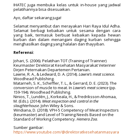
IHATEC juga membuka kelas untuk in-house yang jadwal
pelatihannya bisa disesuaikan.
Ayo, daftar sekarang juga!
Selamat menyambut dan merayakan Hari Raya Idul Adha.
Selamat berbagi kebaikan untuk sesama dengan cara
yang baik, termasuk berbuat kebaikan kepada hewan
kurban dan dalam menangani daging kurban sehingga
menghasilkan daging yang halalan dan thayyiban.
Referensi:
Johari, S. (2006). Pelatihan TOT (Training of Trainner)
Keurmaster Direktorat Kesehatan Masyarakat Veteriner
Dirjen Peternakan Departemen Pertanian.
Lawrie, R. A., & Ledward, D. A. (2014).
Lawrie’s meat science
.
Woodhead Publishing.
Matarneh, S. K., Scheffler, T. L., & Gerrard, D. E. (2023). The
conversion of muscle to meat. In
Lawrie’s meat science
(pp.
159-194). Woodhead Publishing.
Ninios, T., Lundén, J., Korkeala, H., & Fredriksson-Ahomaa,
M. (Eds.). (2014).
Meat inspection and control in the
slaughterhouse
. John Wiley & Sons.
Windiana, D. (2018). VPH-5 Competency of Meat Inspectors
(keurmaster) and Level of Training Needs Based on the
Standard of Working Competency.
Hemera Zoa
.
Sumber gambar:
https://www.youtube.com/@direktoratkesehatanmasyara