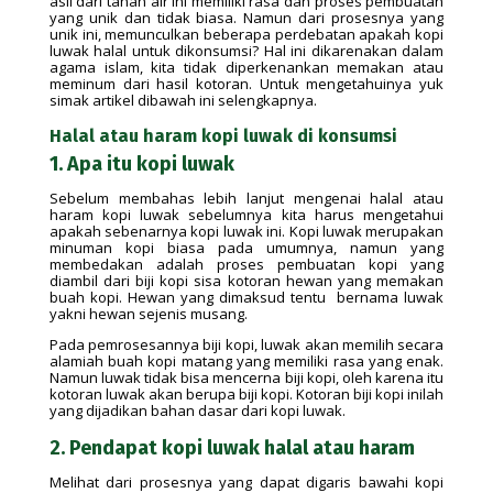
asli dari tanah air ini memiliki rasa dan proses pembuatan
yang unik dan tidak biasa. Namun dari prosesnya yang
unik ini, memunculkan beberapa perdebatan apakah kopi
luwak halal untuk dikonsumsi? Hal ini dikarenakan dalam
agama islam, kita tidak diperkenankan memakan atau
meminum dari hasil kotoran. Untuk mengetahuinya yuk
simak artikel dibawah ini selengkapnya.
Halal atau haram kopi luwak di konsumsi
1. Apa itu kopi luwak
Sebelum membahas lebih lanjut mengenai halal atau
haram kopi luwak sebelumnya kita harus mengetahui
apakah sebenarnya kopi luwak ini. Kopi luwak merupakan
minuman kopi biasa pada umumnya, namun yang
membedakan adalah proses pembuatan kopi yang
diambil dari biji kopi sisa kotoran hewan yang memakan
buah kopi. Hewan yang dimaksud tentu bernama luwak
yakni hewan sejenis musang.
Pada pemrosesannya biji kopi, luwak akan memilih secara
alamiah buah kopi matang yang memiliki rasa yang enak.
Namun luwak tidak bisa mencerna biji kopi, oleh karena itu
kotoran luwak akan berupa biji kopi. Kotoran biji kopi inilah
yang dijadikan bahan dasar dari kopi luwak.
2. Pendapat kopi luwak halal atau haram
Melihat dari prosesnya yang dapat digaris bawahi kopi