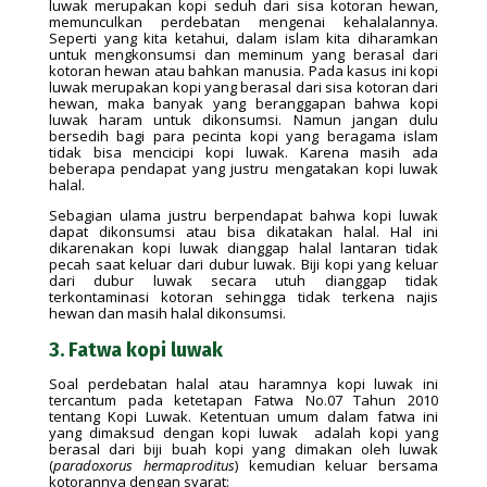
luwak merupakan kopi seduh dari sisa kotoran hewan,
memunculkan perdebatan mengenai kehalalannya.
Seperti yang kita ketahui, dalam islam kita diharamkan
untuk mengkonsumsi dan meminum yang berasal dari
kotoran hewan atau bahkan manusia. Pada kasus ini kopi
luwak merupakan kopi yang berasal dari sisa kotoran dari
hewan, maka banyak yang beranggapan bahwa kopi
luwak haram untuk dikonsumsi. Namun jangan dulu
bersedih bagi para pecinta kopi yang beragama islam
tidak bisa mencicipi kopi luwak. Karena masih ada
beberapa pendapat yang justru mengatakan kopi luwak
halal.
Sebagian ulama justru berpendapat bahwa kopi luwak
dapat dikonsumsi atau bisa dikatakan halal. Hal ini
dikarenakan kopi luwak dianggap halal lantaran tidak
pecah saat keluar dari dubur luwak. Biji kopi yang keluar
dari dubur luwak secara utuh dianggap tidak
terkontaminasi kotoran sehingga tidak terkena najis
hewan dan masih halal dikonsumsi.
3. Fatwa kopi luwak
Soal perdebatan halal atau haramnya kopi luwak ini
tercantum pada ketetapan Fatwa No.07 Tahun 2010
tentang Kopi Luwak. Ketentuan umum dalam fatwa ini
yang dimaksud dengan kopi luwak adalah kopi yang
berasal dari biji buah kopi yang dimakan oleh luwak
(
paradoxorus hermaproditus
) kemudian keluar bersama
kotorannya dengan syarat: