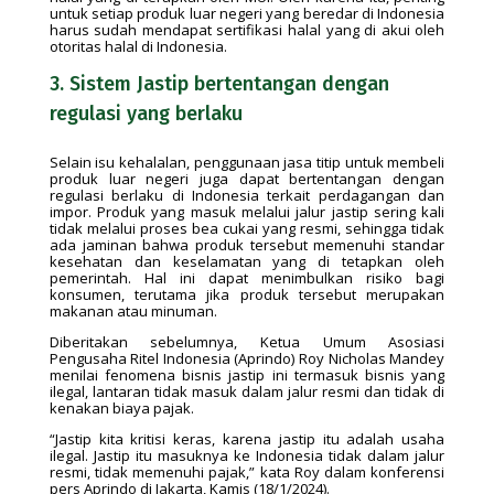
untuk setiap produk luar negeri yang beredar di Indonesia
harus sudah mendapat sertifikasi halal yang di akui oleh
otoritas halal di Indonesia.
3. Sistem Jastip bertentangan dengan
regulasi yang berlaku
Selain isu kehalalan, penggunaan jasa titip untuk membeli
produk luar negeri juga dapat bertentangan dengan
regulasi berlaku di Indonesia terkait perdagangan dan
impor. Produk yang masuk melalui jalur jastip sering kali
tidak melalui proses bea cukai yang resmi, sehingga tidak
ada jaminan bahwa produk tersebut memenuhi standar
kesehatan dan keselamatan yang di tetapkan oleh
pemerintah. Hal ini dapat menimbulkan risiko bagi
konsumen, terutama jika produk tersebut merupakan
makanan atau minuman.
Diberitakan sebelumnya, Ketua Umum Asosiasi
Pengusaha Ritel Indonesia (Aprindo) Roy Nicholas Mandey
menilai fenomena bisnis jastip ini termasuk bisnis yang
ilegal, lantaran tidak masuk dalam jalur resmi dan tidak di
kenakan biaya pajak.
“Jastip kita kritisi keras, karena jastip itu adalah usaha
ilegal. Jastip itu masuknya ke Indonesia tidak dalam jalur
resmi, tidak memenuhi pajak,” kata Roy dalam konferensi
pers Aprindo di Jakarta, Kamis (18/1/2024).