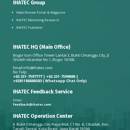
IHATEC Group
Halal Review Portal & Magazine
IHATEC Marketing Research
IHATEC Publisher
IHATEC HQ (Main Office)
Bogor Icon Office Tower Lantai 3, Bukit Cimanggu City, Jl.
Sholeh Iskandar No.1, Bogor 16168.
Email
info@ihatec.com
No Telp:
+62 251-7597777 | +62 251-7599888 |
+6281188888583
( Whatsapp Chat Only)
IHATEC Feedback Service
Email:
feedback@ihatec.com
IHATEC Operation Center
Jl. Bukit Cimanggu City Raya Blok C1 No. 8, Cibadak, Kec.
Tanah Sereal, Kota Bogor, Jawa Barat 16166.