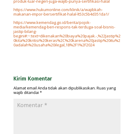
produk-luar-negeri-juga-wajib-punya-sertifikasi-halal
https://www.hukumonline.com/klinik/a/wajibkah-
makanan-impor-bersertifikat-halal-lt53c5b4d351da1/
https://www.kemendag.go.id/berita/pojok-
media/kemendag-beri-respons-tak-terduga-soal-bisnis-
jastip-bilang-
begini#:~:text=dikenakan%20biaya%20pajak.-,%22Jastip%2
0kita%20kritisi%20keras%2C%20karena%20jastip%20itu%2
0adalah%20usaha%20ilegal,18%2F1%2F2024
Kirim Komentar
Alamat email Anda tidak akan dipublikasikan.
Ruas yang
wajib ditandai
*