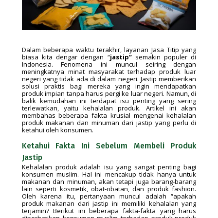
Dalam beberapa waktu terakhir, layanan Jasa Titip yang
biasa kita dengar dengan “
jastip”
semakin populer di
Indonesia. Fenomena ini muncul seiring dengan
meningkatnya minat masyarakat terhadap produk luar
negeri yang tidak ada di dalam negeri. Jastip memberikan
solusi praktis bagi mereka yang ingin mendapatkan
produk impian tanpa harus pergi ke luar negeri. Namun, di
balik kemudahan ini terdapat isu penting yang sering
terlewatkan, yaitu kehalalan produk. Artikel ini akan
membahas beberapa fakta krusial mengenai kehalalan
produk makanan dan minuman dari jastip yang perlu di
ketahui oleh konsumen.
Ketahui Fakta Ini Sebelum Membeli Produk
Jastip
Kehalalan produk adalah isu yang sangat penting bagi
konsumen muslim. Hal ini mencakup tidak hanya untuk
makanan dan minuman, akan tetapi juga barang-barang
lain seperti kosmetik, obat-obatan, dan produk fashion.
Oleh karena itu, pertanyaan muncul adalah “apakah
produk makanan dari jastip ini memiliki kehalalan yang
terjamin? Berikut ini beberapa fakta-fakta yang harus
diperhatikan konsumen muslim terhadap produk-produk