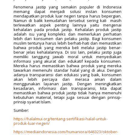
Fenomena jastip yang semakin populer di Indonesia
memang dapat menjadi solusi instan konsumen
mendapatkan produk luar negeri tanpa harus bepergian.
Namun di balik kemudahan tersebut sering kali masih
terlewatkan aspek penting lainnya yaitu mengenai
kehalalan pada produk jastip. Kehalalan produk jastip
adalah isu yang kompleks dan memerlukan perhatian
lebih dari konsumen dan pelaku jastip. Bagi konsumen
muslim tentunya harus lebih berhati-hati dan memastikan
bahwa produk yang mereka beli melalui jastip benar-
benar jelas kehalalannya. Di sisi lain, pelaku jastip juga
memiliki tanggung jawab moral untuk menyediakan
informasi yang akurat dan edukatif kepada konsumen.
Mereka harus memastikan bahwa produk yang mereka
tawarkan memenuhi standar halal yang di akui. Dengan
adanya transparansi dan edukasi yang baik, konsumen
akan lebih percaya dan merasa aman dalam
menggunakan layanan jastip. Dengan meningkatkan
kesadaran, informasi dan transparansi, kita dapat
memastikan bahwa produk jastip tidak hanya memenuhi
kebutuhan material, tetapi juga sesuai dengan prinsip-
prinsip syariat Islam.
Sumber:
https://halalmui.org/tentang-sertifikasi-halal-untuk-
produk-luar-negeri/
https://mediaindonesia.com/humaniora/646323/oktober-