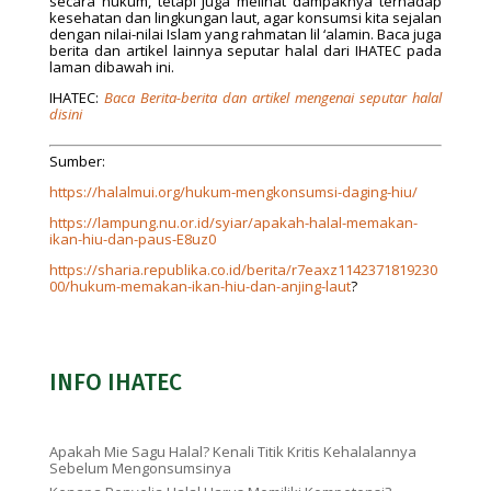
secara hukum, tetapi juga melihat dampaknya terhadap
kesehatan dan lingkungan laut, agar konsumsi kita sejalan
dengan nilai-nilai Islam yang rahmatan lil ‘alamin. Baca juga
berita dan artikel lainnya seputar halal dari IHATEC pada
laman dibawah ini.
IHATEC:
Baca Berita-berita dan artikel mengenai seputar halal
disini
Sumber:
https://halalmui.org/hukum-mengkonsumsi-daging-hiu/
https://lampung.nu.or.id/syiar/apakah-halal-memakan-
ikan-hiu-dan-paus-E8uz0
https://sharia.republika.co.id/berita/r7eaxz1142371819230
00/hukum-memakan-ikan-hiu-dan-anjing-laut
?
INFO IHATEC
Apakah Mie Sagu Halal? Kenali Titik Kritis Kehalalannya
Sebelum Mengonsumsinya