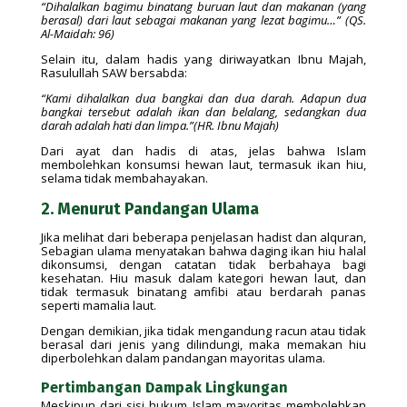
“Dihalalkan bagimu binatang buruan laut dan makanan (yang
berasal) dari laut sebagai makanan yang lezat bagimu…” (QS.
Al-Maidah: 96)
Selain itu, dalam hadis yang diriwayatkan Ibnu Majah,
Rasulullah SAW bersabda:
“Kami dihalalkan dua bangkai dan dua darah. Adapun dua
bangkai tersebut adalah ikan dan belalang, sedangkan dua
darah adalah hati dan limpa.”(HR. Ibnu Majah)
Dari ayat dan hadis di atas, jelas bahwa Islam
membolehkan konsumsi hewan laut, termasuk ikan hiu,
selama tidak membahayakan.
2. Menurut Pandangan Ulama
Jika melihat dari beberapa penjelasan hadist dan alquran,
Sebagian ulama menyatakan bahwa daging ikan hiu halal
dikonsumsi, dengan catatan tidak berbahaya bagi
kesehatan. Hiu masuk dalam kategori hewan laut, dan
tidak termasuk binatang amfibi atau berdarah panas
seperti mamalia laut.
Dengan demikian, jika tidak mengandung racun atau tidak
berasal dari jenis yang dilindungi, maka memakan hiu
diperbolehkan dalam pandangan mayoritas ulama.
Pertimbangan Dampak Lingkungan
Meskipun dari sisi hukum Islam mayoritas membolehkan