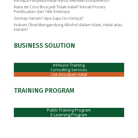
Kenapa Penyelia Halal Harus Memiliki Kompetensi?
Nata de Coco Bisa Jadi Tidak Halal? Kenali Proses
Pembuatan dan Titik Kritisnya
Siomay Haram? Apa Saja Ciri-Cirinya?
Hukum Obat Mengandung Alkohol dalam Islam, Halal atau
Haram?
BUSINESS SOLUTION
InHouse Training
Consulting Services
Cek Kesiapan Halal
TRAINING PROGRAM
Public Training Program
E-Learning Program