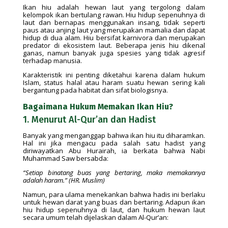
Ikan hiu adalah hewan laut yang tergolong dalam
kelompok ikan bertulang rawan. Hiu hidup sepenuhnya di
laut dan bernapas menggunakan insang, tidak seperti
paus atau anjing laut yang merupakan mamalia dan dapat
hidup di dua alam. Hiu bersifat karnivora dan merupakan
predator di ekosistem laut. Beberapa jenis hiu dikenal
ganas, namun banyak juga spesies yang tidak agresif
terhadap manusia.
Karakteristik ini penting diketahui karena dalam hukum
Islam, status halal atau haram suatu hewan sering kali
bergantung pada habitat dan sifat biologisnya.
Bagaimana Hukum Memakan Ikan Hiu?
1. Menurut Al-Qur’an dan Hadist
Banyak yang menganggap bahwa ikan hiu itu diharamkan.
Hal ini jika mengacu pada salah satu hadist yang
diriwayatkan Abu Hurairah, ia berkata bahwa Nabi
Muhammad Saw bersabda:
“Setiap binatang buas yang bertaring, maka memakannya
adalah haram.” (HR. Muslim)
Namun, para ulama menekankan bahwa hadis ini berlaku
untuk hewan darat yang buas dan bertaring. Adapun ikan
hiu hidup sepenuhnya di laut, dan hukum hewan laut
secara umum telah dijelaskan dalam Al-Qur’an: