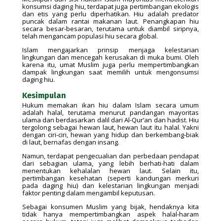
konsumsi daging hiu, terdapat juga pertimbangan ekologis
dan etis yang perlu diperhatikan. Hiu adalah predator
puncak dalam rantai makanan laut. Penangkapan hiu
secara besar-besaran, terutama untuk diambil siripnya,
telah mengancam populasi hiu secara global.
Islam mengajarkan prinsip menjaga kelestarian
lingkungan dan mencegah kerusakan di muka bumi. Oleh
karena itu, umat Muslim juga perlu mempertimbangkan
dampak lingkungan saat memilih untuk mengonsumsi
daging hiu.
Kesimpulan
Hukum memakan ikan hiu dalam Islam secara umum
adalah halal, terutama menurut pandangan mayoritas
ulama dan berdasarkan dalil dari Al-Qur’an dan hadist. Hiu
tergolong sebagai hewan laut, hewan laut itu halal. Yakni
dengan ciri-ciri, hewan yang hidup dan berkembang-biak
di laut, bernafas dengan insang.
Namun, terdapat pengecualian dan perbedaan pendapat
dari sebagian ulama, yang lebih berhati-hati dalam
menentukan kehalalan hewan laut. Selain itu,
pertimbangan kesehatan (seperti kandungan merkuri
pada daging hiu) dan kelestarian lingkungan menjadi
faktor penting dalam mengambil keputusan.
Sebagai konsumen Muslim yang bijak, hendaknya kita
tidak hanya mempertimbangkan aspek halal-haram