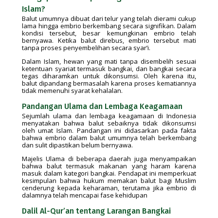
Islam?
Balut umumnya dibuat dari telur yang telah dierami cukup
lama hingga embrio berkembang secara signifikan. Dalam
kondisi tersebut, besar kemungkinan embrio telah
bernyawa. Ketika balut direbus, embrio tersebut mati
tanpa proses penyembelihan secara syar’i.
Dalam Islam, hewan yang mati tanpa disembelih sesuai
ketentuan syariat termasuk bangkai, dan bangkai secara
tegas diharamkan untuk dikonsumsi. Oleh karena itu,
balut dipandang bermasalah karena proses kematiannya
tidak memenuhi syarat kehalalan.
Pandangan Ulama dan Lembaga Keagamaan
Sejumlah ulama dan lembaga keagamaan di Indonesia
menyatakan bahwa balut sebaiknya tidak dikonsumsi
oleh umat Islam. Pandangan ini didasarkan pada fakta
bahwa embrio dalam balut umumnya telah berkembang
dan sulit dipastikan belum bernyawa.
Majelis Ulama di beberapa daerah juga menyampaikan
bahwa balut termasuk makanan yang haram karena
masuk dalam kategori bangkai. Pendapat ini memperkuat
kesimpulan bahwa hukum memakan balut bagi Muslim
cenderung kepada keharaman, terutama jika embrio di
dalamnya telah mencapai fase kehidupan
Dalil Al-Qur’an tentang Larangan Bangkai