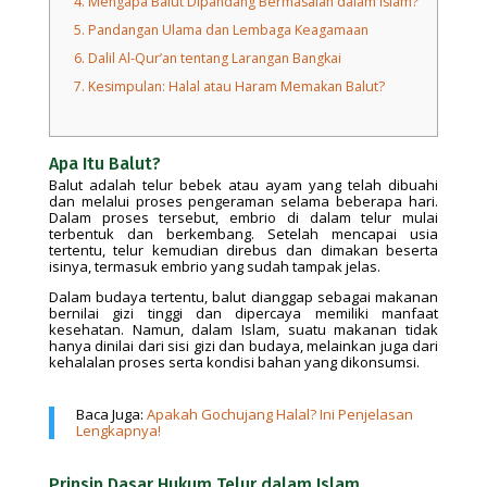
4.
Mengapa Balut Dipandang Bermasalah dalam Islam?
5.
Pandangan Ulama dan Lembaga Keagamaan
6.
Dalil Al-Qur’an tentang Larangan Bangkai
7.
Kesimpulan: Halal atau Haram Memakan Balut?
Apa Itu Balut?
Balut adalah telur bebek atau ayam yang telah dibuahi
dan melalui proses pengeraman selama beberapa hari.
Dalam proses tersebut, embrio di dalam telur mulai
terbentuk dan berkembang. Setelah mencapai usia
tertentu, telur kemudian direbus dan dimakan beserta
isinya, termasuk embrio yang sudah tampak jelas.
Dalam budaya tertentu, balut dianggap sebagai makanan
bernilai gizi tinggi dan dipercaya memiliki manfaat
kesehatan. Namun, dalam Islam, suatu makanan tidak
hanya dinilai dari sisi gizi dan budaya, melainkan juga dari
kehalalan proses serta kondisi bahan yang dikonsumsi.
Baca Juga:
Apakah Gochujang Halal? Ini Penjelasan
Lengkapnya!
Prinsip Dasar Hukum Telur dalam Islam