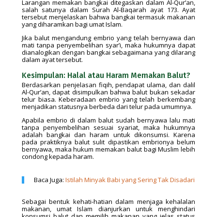
Larangan memakan bangkai ditegaskan dalam Al-Qur’an,
salah satunya dalam Surah Al-Baqarah ayat 173. Ayat
tersebut menjelaskan bahwa bangkai termasuk makanan
yang diharamkan bagi umat Islam.
Jika balut mengandung embrio yang telah bernyawa dan
mati tanpa penyembelihan syar’i, maka hukumnya dapat
dianalogikan dengan bangkai sebagaimana yang dilarang
dalam ayat tersebut.
Kesimpulan: Halal atau Haram Memakan Balut?
Berdasarkan penjelasan fiqih, pendapat ulama, dan dalil
Al-Qur’an, dapat disimpulkan bahwa balut bukan sekadar
telur biasa. Keberadaan embrio yang telah berkembang
menjadikan statusnya berbeda dari telur pada umumnya.
Apabila embrio di dalam balut sudah bernyawa lalu mati
tanpa penyembelihan sesuai syariat, maka hukumnya
adalah bangkai dan haram untuk dikonsumsi. Karena
pada praktiknya balut sulit dipastikan embrionya belum
bernyawa, maka hukum memakan balut bagi Muslim lebih
condong kepada haram.
Baca Juga:
Istilah Minyak Babi yang Sering Tak Disadari
Sebagai bentuk kehati-hatian dalam menjaga kehalalan
makanan, umat Islam dianjurkan untuk menghindari
konsumsi balut dan memilih makanan yang jelas status