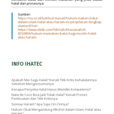
halal dan prosesnya.
Sumber:
https://nu.or.id/bahtsul-masail/hukum-makan-balut-
dalam-islam-halal-atau-haram-ini-penjelasan-lengkap-
ulama-tEYuH
https://www.detik.com/hikmah/khazanah/d-
8250894/hukum-memakan-balut-bagi-muslim-halal-
atau-haram
INFO IHATEC
Apakah Mie Sagu Halal? Kenali Titik Kritis Kehalalannya
Sebelum Mengonsumsinya
Kenapa Penyelia Halal Harus Memiliki Kompetensi?
Nata de Coco Bisa Jadi Tidak Halal? Kenali Proses
Pembuatan dan Titik Kritisnya
Siomay Haram? Apa Saja Ciri-Cirinya?
Hukum Obat Mengandung Alkohol dalam Islam, Halal atau
Haram?