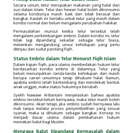
Secara umum, telur merupakan makanan yang halal dan
suci dalam Islam. Telur dari hewan halal boleh dikonsumsi
selama kondisinya masih baik dan tidak berasal dari
bangkai. Kaidah ini berlaku untuk telur yang masih dalam
kondisi normal dan belum mengalami perubahan hakikat.
Permasalahan muncul ketika telur tersebut telah
mengalami perkembangan embrio. Dalam kondisi ini, telur
tidak lagi dipandang sekadar sebagai telur biasa,
melainkan mengandung unsur kehidupan yang perlu
ditinjau dari sudut pandang fiqih.
Status Embrio dalam Telur Menurut Fiqih Islam
Dalam kajian fiqih, para ulama membedakan hukum telur
berdasarkan kondisi embrio di dalamnya. Telur yang
belum menunjukkan tanda-tanda kehidupan dan masih
berupa cairan umumnya tetap dihukumi halal. Namun,
apabila embrio telah berkembang dan mendekati bentuk
anak unggas, maka status hukumnya berubah.
Syekh Nawawi Al-Bantani menjelaskan bahwa apabila
embrio tersebut belum bernyawa, maka telur masih boleh
dikonsumsi. Akan tetapi, jika embrio sudah bernyawa lalu
mati tanpa melalui proses penyembelihan yang sesuai
syariat, maka ia dihukumi sebagai bangkai. Konsep ini
menjadi dasar utama dalam pembahasan hukum
memakan balut bagi Muslim.
Mengapa Balut Dipandang Bermasalah dalam