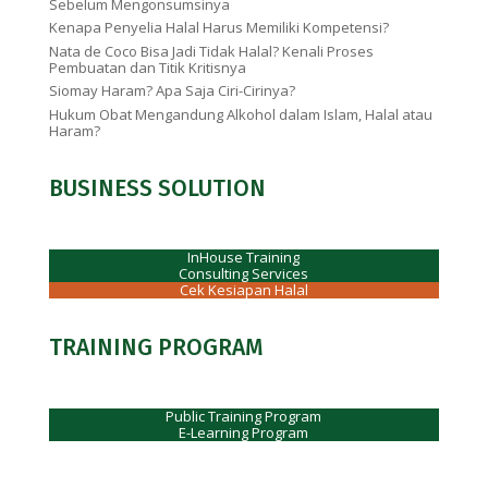
Sebelum Mengonsumsinya
Kenapa Penyelia Halal Harus Memiliki Kompetensi?
Nata de Coco Bisa Jadi Tidak Halal? Kenali Proses
Pembuatan dan Titik Kritisnya
Siomay Haram? Apa Saja Ciri-Cirinya?
Hukum Obat Mengandung Alkohol dalam Islam, Halal atau
Haram?
BUSINESS SOLUTION
InHouse Training
Consulting Services
Cek Kesiapan Halal
TRAINING PROGRAM
Public Training Program
E-Learning Program