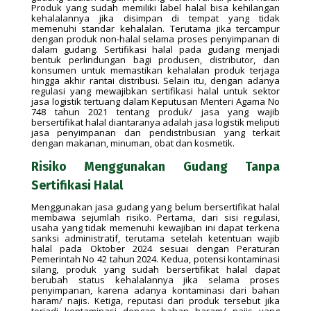
Produk yang sudah memiliki label halal bisa kehilangan
kehalalannya jika disimpan di tempat yang tidak
memenuhi standar kehalalan. Terutama jika tercampur
dengan produk non-halal selama proses penyimpanan di
dalam gudang. Sertifikasi halal pada gudang menjadi
bentuk perlindungan bagi produsen, distributor, dan
konsumen untuk memastikan kehalalan produk terjaga
hingga akhir rantai distribusi. Selain itu, dengan adanya
regulasi yang mewajibkan sertifikasi halal untuk sektor
jasa logistik tertuang dalam Keputusan Menteri Agama No
748 tahun 2021 tentang produk/ jasa yang wajib
bersertifikat halal diantaranya adalah jasa logistik meliputi
jasa penyimpanan dan pendistribusian yang terkait
dengan makanan, minuman, obat dan kosmetik.
Risiko Menggunakan Gudang Tanpa
Sertifikasi Halal
Menggunakan jasa gudang yang belum bersertifikat halal
membawa sejumlah risiko. Pertama, dari sisi regulasi,
usaha yang tidak memenuhi kewajiban ini dapat terkena
sanksi administratif, terutama setelah ketentuan wajib
halal pada Oktober 2024 sesuai dengan Peraturan
Pemerintah No 42 tahun 2024. Kedua, potensi kontaminasi
silang, produk yang sudah bersertifikat halal dapat
berubah status kehalalannya jika selama proses
penyimpanan, karena adanya kontaminasi dari bahan
haram/ najis. Ketiga, reputasi dari produk tersebut jika
terjadi kontaminasi dengan bahan haram/ najis yang