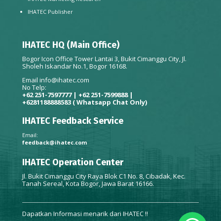
IHATEC Publisher
IHATEC HQ (Main Office)
Bogor Icon Office Tower Lantai 3, Bukit Cimanggu City, Jl.
Sholeh Iskandar No.1, Bogor 16168.
Email
info@ihatec.com
No Telp:
+62 251-7597777 | +62 251-7599888 |
+6281188888583
( Whatsapp Chat Only)
IHATEC Feedback Service
Email:
feedback@ihatec.com
IHATEC Operation Center
Jl. Bukit Cimanggu City Raya Blok C1 No. 8, Cibadak, Kec.
Tanah Sereal, Kota Bogor, Jawa Barat 16166.
Dapatkan Informasi menarik dari IHATEC !!