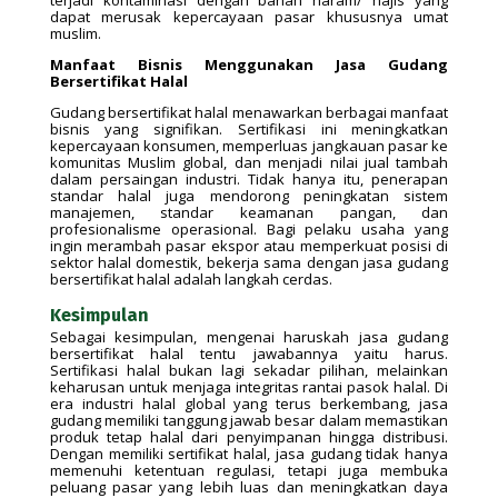
dapat merusak kepercayaan pasar khususnya umat
muslim.
Manfaat Bisnis Menggunakan Jasa Gudang
Bersertifikat Halal
Gudang bersertifikat halal menawarkan berbagai manfaat
bisnis yang signifikan. Sertifikasi ini meningkatkan
kepercayaan konsumen, memperluas jangkauan pasar ke
komunitas Muslim global, dan menjadi nilai jual tambah
dalam persaingan industri. Tidak hanya itu, penerapan
standar halal juga mendorong peningkatan sistem
manajemen, standar keamanan pangan, dan
profesionalisme operasional. Bagi pelaku usaha yang
ingin merambah pasar ekspor atau memperkuat posisi di
sektor halal domestik, bekerja sama dengan jasa gudang
bersertifikat halal adalah langkah cerdas.
Kesimpulan
Sebagai kesimpulan, mengenai haruskah jasa gudang
bersertifikat halal tentu jawabannya yaitu harus.
Sertifikasi halal bukan lagi sekadar pilihan, melainkan
keharusan untuk menjaga integritas rantai pasok halal. Di
era industri halal global yang terus berkembang, jasa
gudang memiliki tanggung jawab besar dalam memastikan
produk tetap halal dari penyimpanan hingga distribusi.
Dengan memiliki sertifikat halal, jasa gudang tidak hanya
memenuhi ketentuan regulasi, tetapi juga membuka
peluang pasar yang lebih luas dan meningkatkan daya