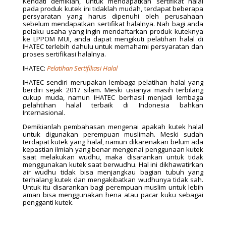
Kendati demikian, untuk mendapatkan sertifikat halal
pada produk kutek ini tidaklah mudah, terdapat beberapa
persyaratan yang harus dipenuhi oleh perusahaan
sebelum mendapatkan sertifikat halalnya. Nah bagi anda
pelaku usaha yang ingin mendaftarkan produk kuteknya
ke LPPOM MUI, anda dapat mengikuti pelatihan halal di
IHATEC terlebih dahulu untuk memahami persyaratan dan
proses sertifikasi halalnya.
IHATEC:
Pelatihan Sertifikasi Halal
IHATEC sendiri merupakan lembaga pelatihan halal yang
berdiri sejak 2017 silam. Meski usianya masih terbilang
cukup muda, namun IHATEC berhasil menjadi lembaga
pelahtihan halal terbaik di Indonesia bahkan
Internasional.
Demikianlah pembahasan mengenai apakah kutek halal
untuk digunakan perempuan muslimah. Meski sudah
terdapat kutek yang halal, namun dikarenakan belum ada
kepastian ilmiah yang benar mengenai penggunaan kutek
saat melakukan wudhu, maka disarankan untuk tidak
menggunakan kutek saat berwudhu. Hal ini dikhawatirkan
air wudhu tidak bisa menjangkau bagian tubuh yang
terhalang kutek dan mengakibatkan wudhunya tidak sah.
Untuk itu disarankan bagi perempuan muslim untuk lebih
aman bisa menggunakan hena atau pacar kuku sebagai
pengganti kutek.