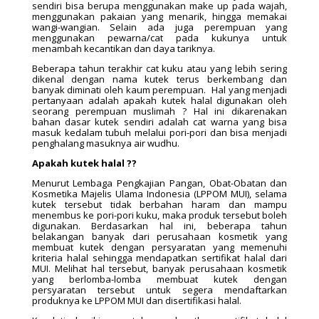
sendiri bisa berupa menggunakan make up pada wajah,
menggunakan pakaian yang menarik, hingga memakai
wangi-wangian. Selain ada juga perempuan yang
menggunakan pewarna/cat pada kukunya untuk
menambah kecantikan dan daya tariknya.
Beberapa tahun terakhir cat kuku atau yang lebih sering
dikenal dengan nama kutek terus berkembang dan
banyak diminati oleh kaum perempuan. Hal yang menjadi
pertanyaan adalah apakah kutek halal digunakan oleh
seorang perempuan muslimah ? Hal ini dikarenakan
bahan dasar kutek sendiri adalah cat warna yang bisa
masuk kedalam tubuh melalui pori-pori dan bisa menjadi
penghalang masuknya air wudhu.
Apakah kutek halal ??
Menurut Lembaga Pengkajian Pangan, Obat-Obatan dan
Kosmetika Majelis Ulama Indonesia (LPPOM MUI), selama
kutek tersebut tidak berbahan haram dan mampu
menembus ke pori-pori kuku, maka produk tersebut boleh
digunakan. Berdasarkan hal ini, beberapa tahun
belakangan banyak dari perusahaan kosmetik yang
membuat kutek dengan persyaratan yang memenuhi
kriteria halal sehingga mendapatkan sertifikat halal dari
MUI. Melihat hal tersebut, banyak perusahaan kosmetik
yang berlomba-lomba membuat kutek dengan
persyaratan tersebut untuk segera mendaftarkan
produknya ke LPPOM MUI dan disertifikasi halal.