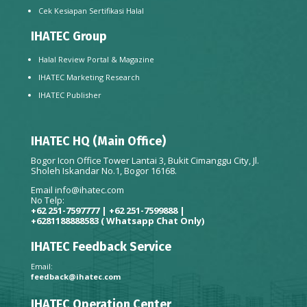
Cek Kesiapan Sertifikasi Halal
IHATEC Group
Halal Review Portal & Magazine
IHATEC Marketing Research
IHATEC Publisher
IHATEC HQ (Main Office)
Bogor Icon Office Tower Lantai 3, Bukit Cimanggu City, Jl.
Sholeh Iskandar No.1, Bogor 16168.
Email
info@ihatec.com
No Telp:
+62 251-7597777 | +62 251-7599888 |
+6281188888583
( Whatsapp Chat Only)
IHATEC Feedback Service
Email:
feedback@ihatec.com
IHATEC Operation Center