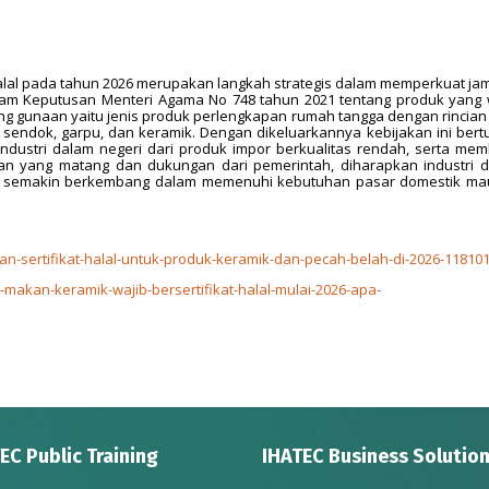
 halal pada tahun 2026 merupakan langkah strategis dalam memperkuat ja
 dalam Keputusan Menteri Agama No 748 tahun 2021 tentang produk yang 
rang gunaan yaitu jenis produk perlengkapan rumah tangga dengan rincian 
 sendok, garpu, dan keramik. Dengan dikeluarkannya kebijakan ini bert
ndustri dalam negeri dari produk impor berkualitas rendah, serta me
pan yang matang dan dukungan dari pemerintah, diharapkan industri 
dan semakin berkembang dalam memenuhi kebutuhan pasar domestik m
-sertifikat-halal-untuk-produk-keramik-dan-pecah-belah-di-2026-11810
-makan-keramik-wajib-bersertifikat-halal-mulai-2026-apa-
EC Public Training
IHATEC Business Solutio