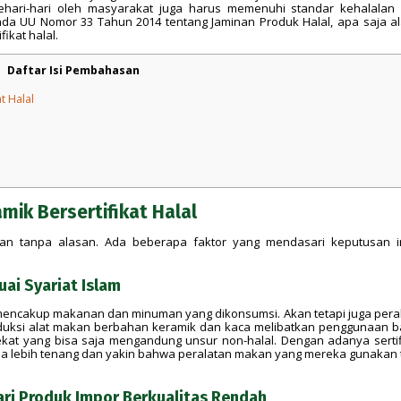
ehari-hari oleh masyarakat juga harus memenuhi standar kehalalan
da UU Nomor 33 Tahun 2014 tentang Jaminan Produk Halal, apa saja a
ikat halal.
Daftar Isi Pembahasan
t Halal
mik Bersertifikat Halal
ukan tanpa alasan. Ada beberapa faktor yang mendasari keputusan in
ai Syariat Islam
 mencakup makanan dan minuman yang dikonsumsi. Akan tetapi juga pera
duksi alat makan berbahan keramik dan kaca melibatkan penggunaan 
ekat yang bisa saja mengandung unsur non-halal. Dengan adanya sertif
asa lebih tenang dan yakin bahwa peralatan makan yang mereka gunakan 
dari Produk Impor Berkualitas Rendah