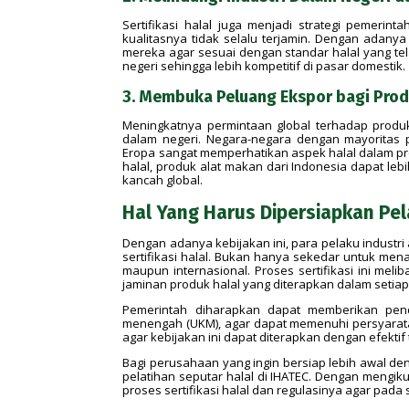
Sertifikasi halal juga menjadi strategi pemerin
kualitasnya tidak selalu terjamin. Dengan adanya
mereka agar sesuai dengan standar halal yang tel
negeri sehingga lebih kompetitif di pasar domestik.
3. Membuka Peluang Ekspor bagi Pro
Meningkatnya permintaan global terhadap produk
dalam negeri. Negara-negara dengan mayoritas 
Eropa sangat memperhatikan aspek halal dalam pr
halal, produk alat makan dari Indonesia dapat l
kancah global.
Hal Yang Harus Dipersiapkan Pel
Dengan adanya kebijakan ini, para pelaku industr
sertifikasi halal. Bukan hanya sekedar untuk men
maupun internasional. Proses sertifikasi ini mel
jaminan produk halal yang diterapkan dalam setiap
Pemerintah diharapkan dapat memberikan pend
menengah (UKM), agar dapat memenuhi persyaratan
agar kebijakan ini dapat diterapkan dengan efekt
Bagi perusahaan yang ingin bersiap lebih awal den
pelatihan seputar halal di IHATEC. Dengan mengi
proses sertifikasi halal dan regulasinya agar pada 