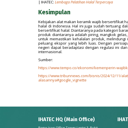
| IHATEC:
Lembaga Pelatihan Halal Terpercaya
Kesimpulan
Kebijakan alat makan keramik wajib bersertifikat
halal di Indonesia. Hal ini juga sudah tertuang
bersertifikat halal. Diantaranya pada kategori ba
produk diantaranya adalah piring, mangkok gelas,
untuk memastikan kehalalan produk, melindungi i
peluang ekspor yang lebih luas. Dengan persia
negeri dapat beradaptasi dengan regulasi ini 
internasional.
Sumber:
https://www.tempo.co/ekonomi/kemenperin-wajibkan
https://www.tribunnews.com/bisnis/2024/12/11/alat
alasannya#google_vignette
IHATEC HQ (Main Office)
IHAT
Bogor Icon Office Tower Lantai 3, Bukit