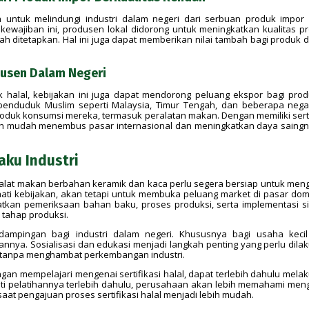
tah untuk melindungi industri dalam negeri dari serbuan produk impor
 kewajiban ini, produsen lokal didorong untuk meningkatkan kualitas p
ah ditetapkan. Hal ini juga dapat memberikan nilai tambah bagi produk 
dusen Dalam Negeri
 halal, kebijakan ini juga dapat mendorong peluang ekspor bagi pro
penduduk Muslim seperti Malaysia, Timur Tengah, dan beberapa nega
oduk konsumsi mereka, termasuk peralatan makan. Dengan memiliki serti
ebih mudah menembus pasar internasional dan meningkatkan daya saingn
aku Industri
i alat makan berbahan keramik dan kaca perlu segera bersiap untuk men
aati kebijakan, akan tetapi untuk membuka peluang market di pasar dom
ibatkan pemeriksaan bahan baku, proses produksi, serta implementasi s
 tahap produksi.
ampingan bagi industri dalam negeri. Khususnya bagi usaha keci
nya. Sosialisasi dan edukasi menjadi langkah penting yang perlu dila
if tanpa menghambat perkembangan industri.
gan mempelajari mengenai sertifikasi halal, dapat terlebih dahulu mela
kuti pelatihannya terlebih dahulu, perusahaan akan lebih memahami men
saat pengajuan proses sertifikasi halal menjadi lebih mudah.