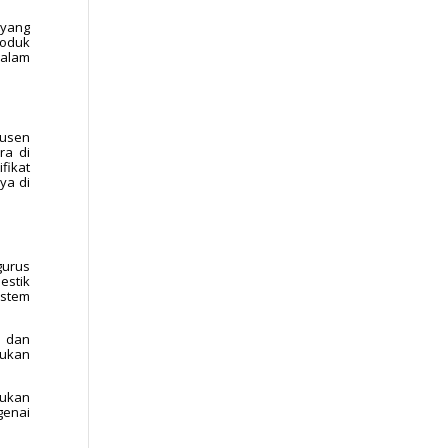
 yang
roduk
dalam
dusen
ra di
fikat
ya di
gurus
estik
istem
l dan
kukan
kukan
genai