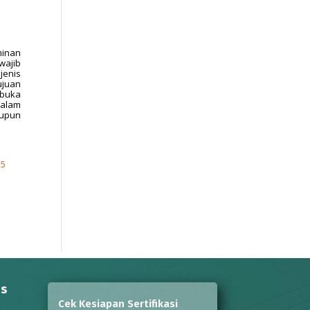
minan
wajib
jenis
ujuan
mbuka
dalam
aupun
15
ns
Cek Kesiapan Sertifikasi