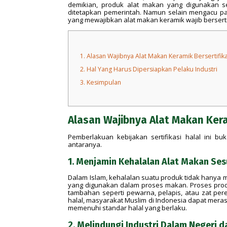
demikian, produk alat makan yang digunakan s
ditetapkan pemerintah. Namun selain mengacu pa
yang mewajibkan alat makan keramik wajib bersertif
1.
Alasan Wajibnya Alat Makan Keramik Bersertifika
2.
Hal Yang Harus Dipersiapkan Pelaku Industri
3.
Kesimpulan
Alasan Wajibnya Alat Makan Kera
Pemberlakuan kebijakan sertifikasi halal ini b
antaranya.
1. Menjamin Kehalalan Alat Makan Sesu
Dalam Islam, kehalalan suatu produk tidak hanya
yang digunakan dalam proses makan. Proses pro
tambahan seperti pewarna, pelapis, atau zat per
halal, masyarakat Muslim di Indonesia dapat mer
memenuhi standar halal yang berlaku.
2. Melindungi Industri Dalam Negeri 