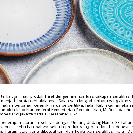
terkait jaminan produk halal dengan memperluas cakupan sertifikasi h
ga menjadi sorotan kehalalannya. Salah satu langkah terbaru yang akan s
makan berbahan keramik harus bersertifikat halal. Kebijakan ini akan 
n oleh Inspektur Jenderal Kementerian Perindustrian, M. Rum, dalam 
donesia” di Jakarta pada 13 Desember 2024.
, penerapan aturan ini selaras dengan Undang-Undang Nomor 33 Tahun
ersebut, disebutkan bahwa seluruh produk yang beredar di Indonesia 
elas haram atau yang dikecualikan dari kewajiban sertifikasi halal. D