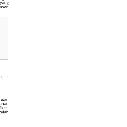
 yang
lasan
i, di
latan
bahan
ikasi
telah