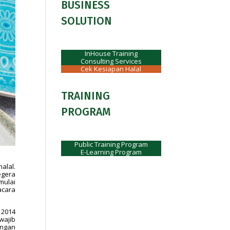
BUSINESS
SOLUTION
InHouse Training
Consulting Services
Cek Kesiapan Halal
TRAINING
PROGRAM
Public Training Program
E-Learning Program
alal.
egera
mulai
acara
 2014
wajib
engan