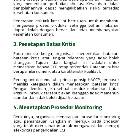
yang memerlukan perhatian khusus. Kesalahan dalam
pengolahannya dapat mengakibatkan risiko terhadap
kesehatan konsumen.
Penetapan titik-titik kritis ini bertujuan untuk membantu
mengawasi proses produksi sehingga bahan makanan
dapat diolah dengan benar dan tidak membahayakan
kesehatan konsumen.
3. Penetapan Batas Kritis
Pada prinsip ketiga, organisasi menentukan batasan-
batasan kritis atau tingkat toleransi yang tidak boleh
dilanggar. Tujuan dari langkah ini adalah untuk
memastikan bahwa CCP tetap terkendali. Batasan ini bisa
berupa nilai numerik atau karakteristik kualitatif.
Penting untuk mematuhi prinsip-prinsip HACCP, termasuk
memiliki ketegasan dalam menetapkan batasan kritis.
Dengan demikian, jika sebuah produk melampaui batas
kritis ini, produk tersebut akan dianggap tidak memenuhi
standar dan tidak boleh dijual ke pasar.
4. Menetapkan Prosedur Monitoring
Berikutnya, organisasi menetapkan prosedur monitoring
atau pemantauan. Langkah ini merujuk pada tindakan
yang telah direncanakan untuk mengawasi dan menguji
efektivitas pengendalian CCP.