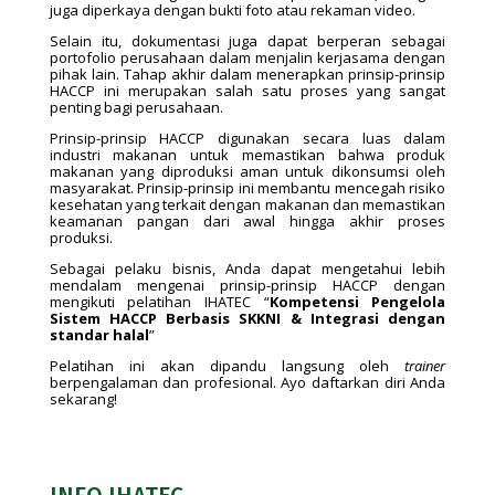
juga diperkaya dengan bukti foto atau rekaman video.
Selain itu, dokumentasi juga dapat berperan sebagai
portofolio perusahaan dalam menjalin kerjasama dengan
pihak lain. Tahap akhir dalam menerapkan prinsip-prinsip
HACCP ini merupakan salah satu proses yang sangat
penting bagi perusahaan.
Prinsip-prinsip HACCP digunakan secara luas dalam
industri makanan untuk memastikan bahwa produk
makanan yang diproduksi aman untuk dikonsumsi oleh
masyarakat. Prinsip-prinsip ini membantu mencegah risiko
kesehatan yang terkait dengan makanan dan memastikan
keamanan pangan dari awal hingga akhir proses
produksi.
Sebagai pelaku bisnis, Anda dapat mengetahui lebih
mendalam mengenai prinsip-prinsip HACCP dengan
mengikuti pelatihan IHATEC “
Kompetensi Pengelola
Sistem HACCP Berbasis SKKNI & Integrasi dengan
standar halal
”
Pelatihan ini akan dipandu langsung oleh
trainer
berpengalaman dan profesional. Ayo daftarkan diri Anda
sekarang!