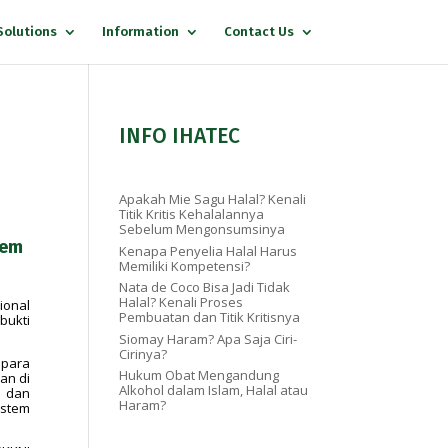
Solutions
Information
Contact Us
INFO IHATEC
Apakah Mie Sagu Halal? Kenali
Titik Kritis Kehalalannya
Sebelum Mengonsumsinya
tem
Kenapa Penyelia Halal Harus
Memiliki Kompetensi?
Nata de Coco Bisa Jadi Tidak
Halal? Kenali Proses
ional
Pembuatan dan Titik Kritisnya
bukti
Siomay Haram? Apa Saja Ciri-
Cirinya?
 para
Hukum Obat Mengandung
an di
Alkohol dalam Islam, Halal atau
f dan
Haram?
istem