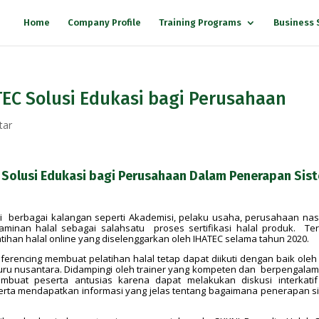
Home
Company Profile
Training Programs
Business 
TEC Solusi Edukasi bagi Perusahaan
tar
i Solusi Edukasi bagi Perusahaan Dalam Penerapan Sis
i berbagai kalangan seperti Akademisi, pelaku usaha, perusahaan nas
inan halal sebagai salahsatu proses sertifikasi halal produk. Ter
tihan halal online yang diselenggarkan oleh IHATEC selama tahun 2020.
ferencing membuat pelatihan halal tetap dapat diikuti dengan baik oleh
uru nusantara. Didampingi oleh
trainer yang kompeten dan berpengalam
embuat peserta antusias karena dapat melakukan diskusi interkati
rta mendapatkan informasi yang jelas tentang bagaimana penerapan s