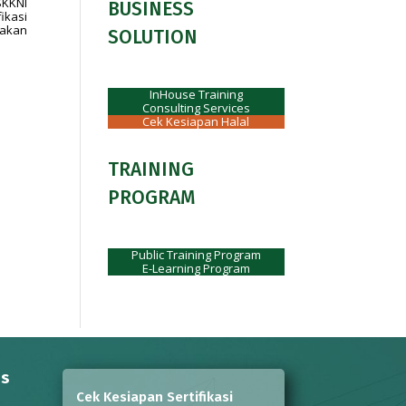
SKKNI
BUSINESS
ikasi
 akan
SOLUTION
InHouse Training
Consulting Services
Cek Kesiapan Halal
TRAINING
PROGRAM
Public Training Program
E-Learning Program
ns
Cek Kesiapan Sertifikasi