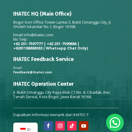
IHATEC HQ (Main Office)
Bogor Icon Office Tower Lantai 3, Bukit Cimanggu City, Jl.
Sholeh Iskandar No.1, Bogor 16168.
Email
info@ihatec.com
No Telp:
+62 251-7597777 | +62 251-7599888 |
+6281188888583
( Whatsapp Chat Only)
IHATEC Feedback Service
Email:
feedback@ihatec.com
IHATEC Operation Center
Jl. Bukit Cimanggu City Raya Blok C1 No. 8, Cibadak, Kec.
Tanah Sereal, Kota Bogor, Jawa Barat 16166.
Dapatkan Informasi menarik dari IHATEC !!
ID