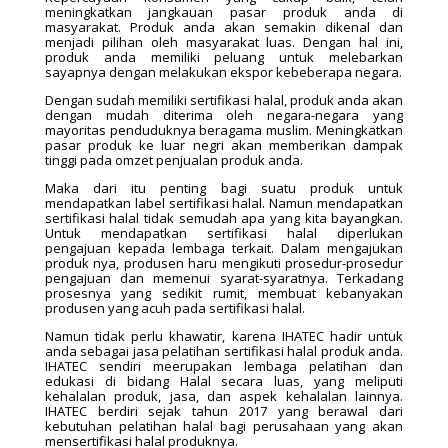
meningkatkan jangkauan pasar produk anda di
masyarakat. Produk anda akan semakin dikenal dan
menjadi pilihan oleh masyarakat luas. Dengan hal ini,
produk anda memiliki peluang untuk melebarkan
sayapnya dengan melakukan ekspor kebeberapa negara.
Dengan sudah memiliki sertifikasi halal, produk anda akan
dengan mudah diterima oleh negara-negara yang
mayoritas penduduknya beragama muslim. Meningkatkan
pasar produk ke luar negri akan memberikan dampak
tinggi pada omzet penjualan produk anda.
Maka dari itu penting bagi suatu produk untuk
mendapatkan label sertifikasi halal. Namun mendapatkan
sertifikasi halal tidak semudah apa yang kita bayangkan.
Untuk mendapatkan sertifikasi halal diperlukan
pengajuan kepada lembaga terkait. Dalam mengajukan
produk nya, produsen haru mengikuti prosedur-prosedur
pengajuan dan memenui syarat-syaratnya. Terkadang
prosesnya yang sedikit rumit, membuat kebanyakan
produsen yang acuh pada sertifikasi halal.
Namun tidak perlu khawatir, karena IHATEC hadir untuk
anda sebagai jasa pelatihan sertifikasi halal produk anda.
IHATEC sendiri meerupakan lembaga pelatihan dan
edukasi di bidang Halal secara luas, yang meliputi
kehalalan produk, jasa, dan aspek kehalalan lainnya.
IHATEC berdiri sejak tahun 2017 yang berawal dari
kebutuhan pelatihan halal bagi perusahaan yang akan
mensertifikasi halal produknya.