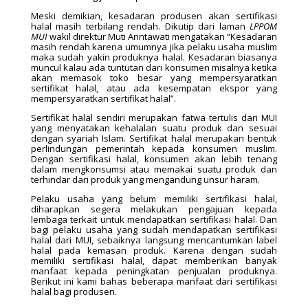
Meski demikian, kesadaran produsen akan sertifikasi
halal masih terbilang rendah. Dikutip dari laman
LPPOM
MUI
wakil direktur Muti Arintawati mengatakan “Kesadaran
masih rendah karena umumnya jika pelaku usaha muslim
maka sudah yakin produknya halal. Kesadaran biasanya
muncul kalau ada tuntutan dari konsumen misalnya ketika
akan memasok toko besar yang mempersyaratkan
sertifikat halal, atau ada kesempatan ekspor yang
mempersyaratkan sertifikat halal”.
Sertifikat halal sendiri merupakan fatwa tertulis dari MUI
yang menyatakan kehalalan suatu produk dan sesuai
dengan syariah Islam. Sertifikat halal merupakan bentuk
perlindungan pemerintah kepada konsumen muslim.
Dengan sertifikasi halal, konsumen akan lebih tenang
dalam mengkonsumsi atau memakai suatu produk dan
terhindar dari produk yang mengandung unsur haram.
Pelaku usaha yang belum memiliki sertifikasi halal,
diharapkan segera melakukan pengajuan kepada
lembaga terkait untuk mendapatkan sertifikasi halal. Dan
bagi pelaku usaha yang sudah mendapatkan sertifikasi
halal dari MUI, sebaiknya langsung mencantumkan label
halal pada kemasan produk. Karena dengan sudah
memiliki sertifikasi halal, dapat memberikan banyak
manfaat kepada peningkatan penjualan produknya.
Berikut ini kami bahas beberapa manfaat dari sertifikasi
halal bagi produsen.