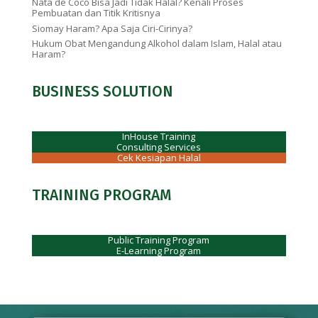
Nata de Coco Bisa Jadi Tidak Halal? Kenali Proses
Pembuatan dan Titik Kritisnya
Siomay Haram? Apa Saja Ciri-Cirinya?
Hukum Obat Mengandung Alkohol dalam Islam, Halal atau
Haram?
BUSINESS SOLUTION
InHouse Training
Consulting Services
Cek Kesiapan Halal
TRAINING PROGRAM
Public Training Program
E-Learning Program