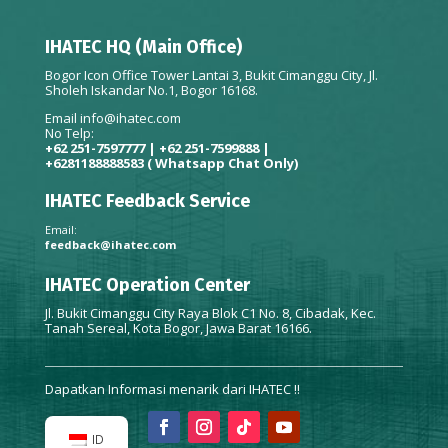
IHATEC HQ (Main Office)
Bogor Icon Office Tower Lantai 3, Bukit Cimanggu City, Jl.
Sholeh Iskandar No.1, Bogor 16168.
Email
info@ihatec.com
No Telp:
+62 251-7597777 | +62 251-7599888 |
+6281188888583
( Whatsapp Chat Only)
IHATEC Feedback Service
Email:
feedback@ihatec.com
IHATEC Operation Center
Jl. Bukit Cimanggu City Raya Blok C1 No. 8, Cibadak, Kec.
Tanah Sereal, Kota Bogor, Jawa Barat 16166.
Dapatkan Informasi menarik dari IHATEC !!
ID