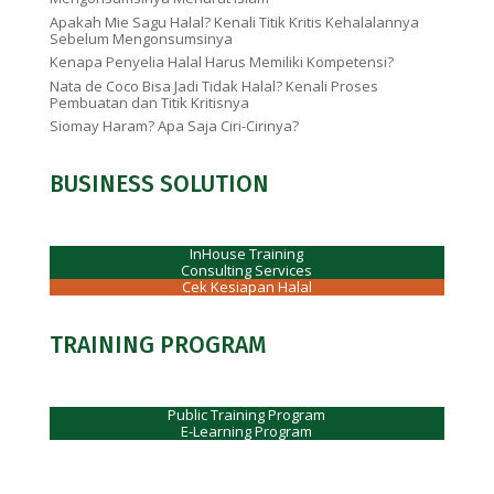
Apakah Mie Sagu Halal? Kenali Titik Kritis Kehalalannya
Sebelum Mengonsumsinya
Kenapa Penyelia Halal Harus Memiliki Kompetensi?
Nata de Coco Bisa Jadi Tidak Halal? Kenali Proses
Pembuatan dan Titik Kritisnya
Siomay Haram? Apa Saja Ciri-Cirinya?
BUSINESS SOLUTION
InHouse Training
Consulting Services
Cek Kesiapan Halal
TRAINING PROGRAM
Public Training Program
E-Learning Program