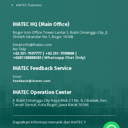
IHATEC Publisher
IHATEC HQ (Main Office)
Bogor Icon Office Tower Lantai 3, Bukit Cimanggu City, Jl.
Sholeh Iskandar No.1, Bogor 16168.
Email
info@ihatec.com
No Telp:
+62 251-7597777 | +62 251-7599888 |
+6281188888583
( Whatsapp Chat Only)
IHATEC Feedback Service
Email:
feedback@ihatec.com
IHATEC Operation Center
Jl. Bukit Cimanggu City Raya Blok C1 No. 8, Cibadak, Kec.
Tanah Sereal, Kota Bogor, Jawa Barat 16166.
Dapatkan Informasi menarik dari IHATEC !!