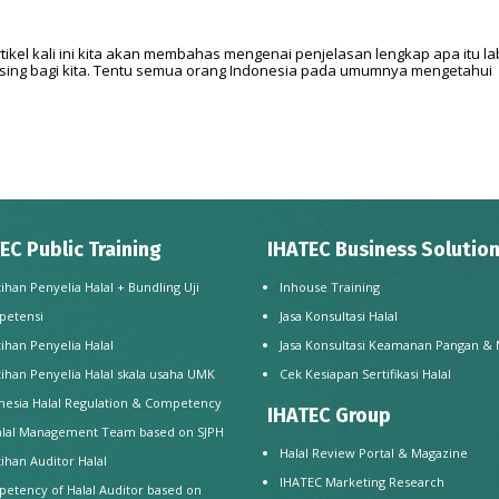
kel kali ini kita akan membahas mengenai penjelasan lengkap apa itu la
asing bagi kita. Tentu semua orang Indonesia pada umumnya mengetahui
EC Public Training
IHATEC Business Solutio
tihan Penyelia Halal + Bundling Uji
Inhouse Training
petensi
Jasa Konsultasi Halal
tihan Penyelia Halal
Jasa Konsultasi Keamanan Pangan &
tihan Penyelia Halal skala usaha UMK
Cek Kesiapan Sertifikasi Halal
nesia Halal Regulation & Competency
IHATEC Group
alal Management Team based on SJPH
Halal Review Portal & Magazine
tihan Auditor Halal
IHATEC Marketing Research
etency of Halal Auditor based on