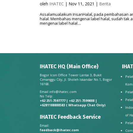
oleh
IHATEC
|
Nov 11, 2021
|
Berita
Assalamualaikum InsanHalal, pada pembahasan arti
halal. Membahas mengenai label halal, sudah tak 
mengenai label halal....
IHATEC HQ (Main Office)
IHAT
Bogor Icon Office Tower Lantai 3, Bukit
Pela
Cimanggu City, Jl. Sholeh Iskandar No.1, Bogor
16168.
Kom
Email
info@ihatec.com
Pela
No Telp:
Pela
+62 251-7597777 | +62 251-7599888 |
+6281188888583
( Whatsapp Chat Only)
Indo
of H
IHATEC Feedback Service
Pela
Email:
feedback@ihatec.com
Comp