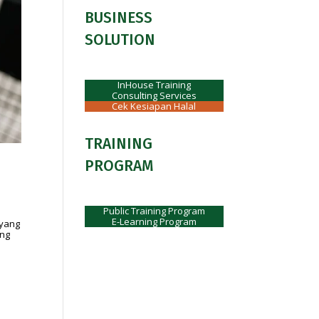
BUSINESS
SOLUTION
InHouse Training
Consulting Services
Cek Kesiapan Halal
TRAINING
PROGRAM
Public Training Program
E-Learning Program
 yang
ang