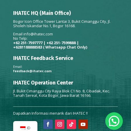
IHATEC HQ (Main Office)
Bogor Icon Office Tower Lantai 3, Bukit Cimanggu City, Jl.
Sholeh Iskandar No.1, Bogor 16168.
Email
info@ihatec.com
No Telp:
+62 251-7597777 | +62 251-7599888 |
+6281188888583
( Whatsapp Chat Only)
IHATEC Feedback Service
Email:
feedback@ihatec.com
IHATEC Operation Center
Jl. Bukit Cimanggu City Raya Blok C1 No. 8, Cibadak, Kec.
Tanah Sereal, Kota Bogor, Jawa Barat 16166.
Dapatkan Informasi menarik dari IHATEC !!
ID