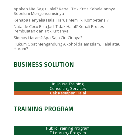
Apakah Mie Sagu Halal? Kenali Titik Kritis Kehalalannya
Sebelum Mengonsumsinya
Kenapa Penyelia Halal Harus Memiliki Kompetensi?
Nata de Coco Bisa Jadi Tidak Halal? Kenali Proses
Pembuatan dan Titik Kritisnya
Siomay Haram? Apa Saja Ciri-Cirinya?
Hukum Obat Mengandung Alkohol dalam Islam, Halal atau
Haram?
BUSINESS SOLUTION
InHouse Training
Consulting Services
Cek Kesiapan Halal
TRAINING PROGRAM
Public Training Program
E-Learning Program