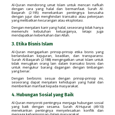
Al-Quran mendorong umat Islam untuk mencari nafkah
dengan cara yang halal dan bermanfaat. Surah Al-
Baqarah (2:195) menekankan pentingnya berusaha
dengan jujur dan menghindari transaksi atau pekerjaan
yang melibatkan kecurangan atau eksploitasi.
Dengan menjalani karir yang halal, seseorang tidak hanya
memenuhi kebutuhan keluarganya, tetapi juga
mendapatkan keberkahan dari Allah.
3. Etika Bisnis Islam
Al-Quran mengajarkan prinsip-prinsip etika bisnis yang
berlandaskan kejujuran, keadilan, dan transparansi.
Surah Al-Baqarah (2:188) mengingatkan umat Islam untuk
tidak merugikan orang lain dalam transaksi bisnis dan
untuk mengukur barang dagangan dengan timbangan
yang benar.
Dengan berbisnis sesuai dengan prinsip-prinsip ini,
seseorang dapat menjalani kehidupan yang halal dan
memberikan manfaat kepada masyarakat.
4. Hubungan Sosial yang Baik
Al-Quran menyoroti pentingnya menjaga hubungan sosial
yang baik dengan sesama. Surah Al-Hujurat (49:10)
menekankan pentingnya menyelesaikan konflik dan
menjaga keharmonisan dalam masyarakat.