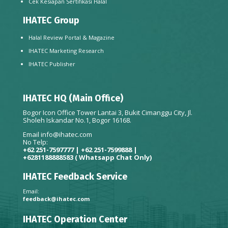
Cek Kesiapan Sertifikasi Halal
IHATEC Group
Halal Review Portal & Magazine
IHATEC Marketing Research
IHATEC Publisher
IHATEC HQ (Main Office)
Bogor Icon Office Tower Lantai 3, Bukit Cimanggu City, Jl.
Sholeh Iskandar No.1, Bogor 16168.
Email
info@ihatec.com
No Telp:
+62 251-7597777 | +62 251-7599888 |
+6281188888583
( Whatsapp Chat Only)
IHATEC Feedback Service
Email:
feedback@ihatec.com
IHATEC Operation Center