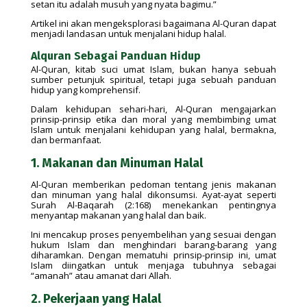
setan itu adalah musuh yang nyata bagimu.”
Artikel ini akan mengeksplorasi bagaimana Al-Quran dapat
menjadi landasan untuk menjalani hidup halal.
Alquran Sebagai Panduan Hidup
Al-Quran, kitab suci umat Islam, bukan hanya sebuah
sumber petunjuk spiritual, tetapi juga sebuah panduan
hidup yang komprehensif.
Dalam kehidupan sehari-hari, Al-Quran mengajarkan
prinsip-prinsip etika dan moral yang membimbing umat
Islam untuk menjalani kehidupan yang halal, bermakna,
dan bermanfaat.
1. Makanan dan Minuman Halal
Al-Quran memberikan pedoman tentang jenis makanan
dan minuman yang halal dikonsumsi. Ayat-ayat seperti
Surah Al-Baqarah (2:168) menekankan pentingnya
menyantap makanan yang halal dan baik.
Ini mencakup proses penyembelihan yang sesuai dengan
hukum Islam dan menghindari barang-barang yang
diharamkan. Dengan mematuhi prinsip-prinsip ini, umat
Islam diingatkan untuk menjaga tubuhnya sebagai
“amanah” atau amanat dari Allah.
2. Pekerjaan yang Halal