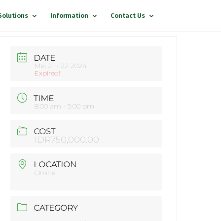
Solutions
Information
Contact Us
DATE
Mei 21 - 22 2024
Expired!
TIME
8:00 am - 5:00 pm
COST
IDR750,000.00
LOCATION
Online
CATEGORY