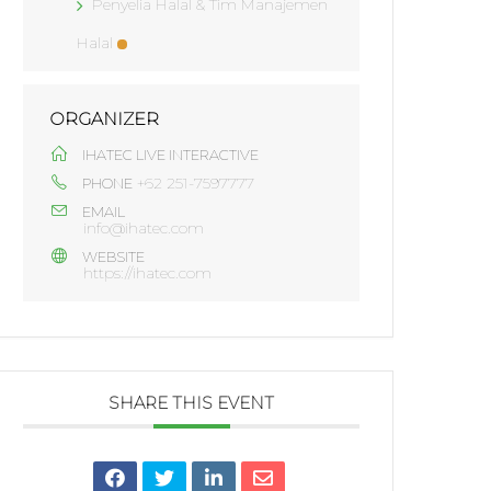
Penyelia Halal & Tim Manajemen
Halal
ORGANIZER
IHATEC LIVE INTERACTIVE
+62 251-7597777
PHONE
EMAIL
info@ihatec.com
WEBSITE
https://ihatec.com
SHARE THIS EVENT