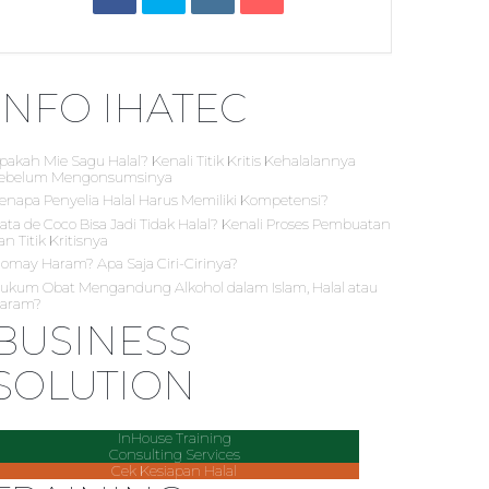
INFO IHATEC
pakah Mie Sagu Halal? Kenali Titik Kritis Kehalalannya
ebelum Mengonsumsinya
enapa Penyelia Halal Harus Memiliki Kompetensi?
ata de Coco Bisa Jadi Tidak Halal? Kenali Proses Pembuatan
an Titik Kritisnya
iomay Haram? Apa Saja Ciri-Cirinya?
ukum Obat Mengandung Alkohol dalam Islam, Halal atau
aram?
BUSINESS
SOLUTION
InHouse Training
Consulting Services
Cek Kesiapan Halal