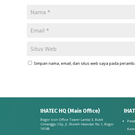
Simpan nama, email, dan situs web saya pada peramba
IHATEC HQ (Main Office)
IHAT
Bogor Icon Office Tower Lantai 3, Bukit
Pela
Cimanggu City, Jl. Sholeh Iskandar No.1, Bogor
16168.
Kom