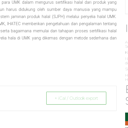
gan para UMK dalam mengurus sertifikasi halal dari produk yang
K pun harus didukung oleh sumber daya manusia yang mampu
tem jaminan produk halal (SJPH) melalui penyelia halal UMK.
UMK, IHATEC memberikan pengetahuan dan pengalaman tentang
erta bagaimana memulai dan tahapan proses sertifikasi halal
elia hala di UMK yang dikemas dengan metode sederhana dan
A
S
K
N
d
S
H
H
+ iCal / Outlook export