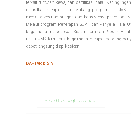
terkait tuntutan kewajiban sertifikasi halal. Kebingun
dihasilkan menjadi latar belakang program ini. UM
menjaga kesinambungan dan konsistensi penerapan sis
Melalui program Penerapan SJPH dan Penyelia Halal 
bagaimana menerapkan Sistem Jaminan Produk Halal s
untuk UMK termasuk bagaimana menjadi seorang peny
dapat langsung diaplikasikan.
DAFTAR DISINI
+ Add to Google Calendar