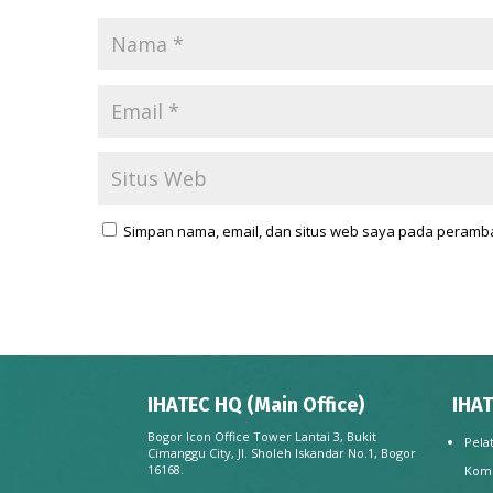
Simpan nama, email, dan situs web saya pada peramba
IHATEC HQ (Main Office)
IHAT
Bogor Icon Office Tower Lantai 3, Bukit
Pela
Cimanggu City, Jl. Sholeh Iskandar No.1, Bogor
16168.
Kom