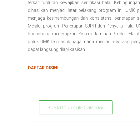
terkait tuntutan kewajiban sertifikasi halal. Kebingun
dihasilkan menjadi latar belakang program ini. UM
menjaga kesinambungan dan konsistensi penerapan sis
Melalui program Penerapan SJPH dan Penyelia Halal 
bagaimana menerapkan Sistem Jaminan Produk Halal s
untuk UMK termasuk bagaimana menjadi seorang peny
dapat langsung diaplikasikan.
DAFTAR DISINI
+ Add to Google Calendar