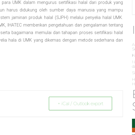
gan para UMK dalam mengurus sertifikasi halal dari produk yang
K pun harus didukung oleh sumber daya manusia yang mampu
tem jaminan produk halal (SJPH) melalui penyelia halal UMK.
UMK, IHATEC memberikan pengetahuan dan pengalaman tentang
erta bagaimana memulai dan tahapan proses sertifikasi halal
elia hala di UMK yang dikemas dengan metode sederhana dan
A
S
K
N
d
S
H
H
+ iCal / Outlook export