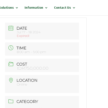
Solutions
Information
Contact Us
DATE
Jul 17 - 18 2024
Expired!
TIME
8:00 am - 5:00 pm
COST
IDR750,000.00
LOCATION
Online
CATEGORY