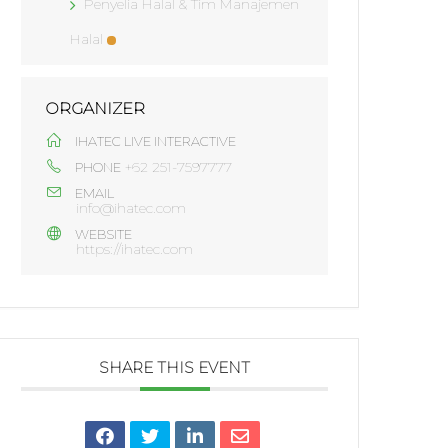
Penyelia Halal & Tim Manajemen
Halal
ORGANIZER
IHATEC LIVE INTERACTIVE
+62 251-7597777
PHONE
EMAIL
info@ihatec.com
WEBSITE
https://ihatec.com
SHARE THIS EVENT