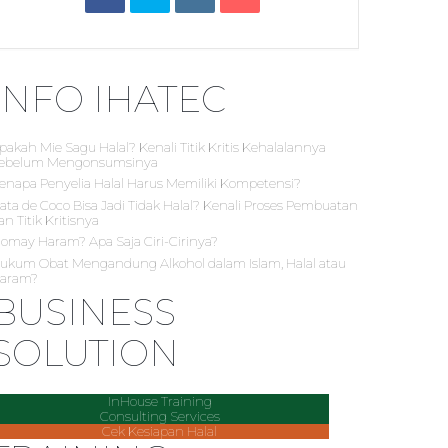
INFO IHATEC
pakah Mie Sagu Halal? Kenali Titik Kritis Kehalalannya
ebelum Mengonsumsinya
enapa Penyelia Halal Harus Memiliki Kompetensi?
ata de Coco Bisa Jadi Tidak Halal? Kenali Proses Pembuatan
an Titik Kritisnya
iomay Haram? Apa Saja Ciri-Cirinya?
ukum Obat Mengandung Alkohol dalam Islam, Halal atau
aram?
BUSINESS
SOLUTION
InHouse Training
Consulting Services
Cek Kesiapan Halal