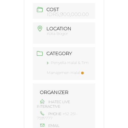
COST
IDR5,900,000.00
LOCATION
Kota Bogor
CATEGORY
Penyelia Halal & Tim
Manajemen Halal
ORGANIZER
IHATEC LIVE
INTERACTIVE
+62 251-
PHONE
7597777
EMAIL