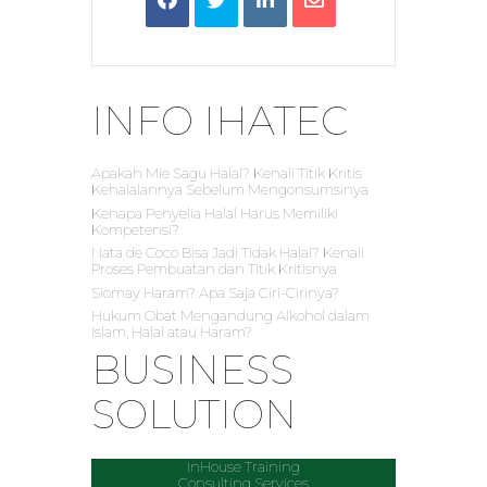
INFO IHATEC
Apakah Mie Sagu Halal? Kenali Titik Kritis
Kehalalannya Sebelum Mengonsumsinya
Kenapa Penyelia Halal Harus Memiliki
Kompetensi?
Nata de Coco Bisa Jadi Tidak Halal? Kenali
Proses Pembuatan dan Titik Kritisnya
Siomay Haram? Apa Saja Ciri-Cirinya?
Hukum Obat Mengandung Alkohol dalam
Islam, Halal atau Haram?
BUSINESS
SOLUTION
InHouse Training
Consulting Services