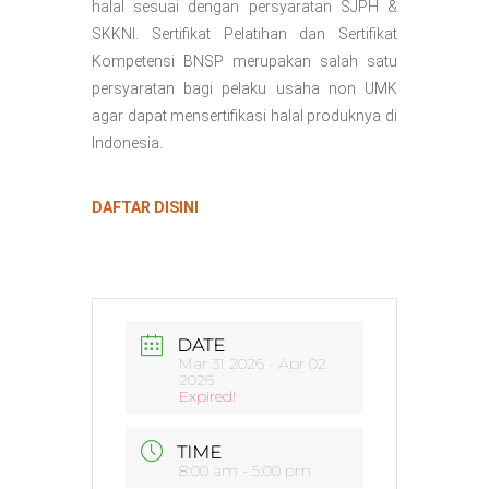
halal sesuai dengan persyaratan SJPH &
SKKNI. Sertifikat Pelatihan dan Sertifikat
Kompetensi BNSP merupakan salah satu
persyaratan bagi pelaku usaha non UMK
agar dapat mensertifikasi halal produknya di
Indonesia.
DAFTAR DISINI
DATE
Mar 31 2026
- Apr 02
2026
Expired!
TIME
8:00 am - 5:00 pm