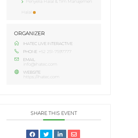
Penyelia Halal & Tim Manajemen
Halal
ORGANIZER
IHATEC LIVE INTERACTIVE
+62 251-7597777
PHONE
EMAIL
info@ihatec.com
WEBSITE
https://ihatec.com
SHARE THIS EVENT