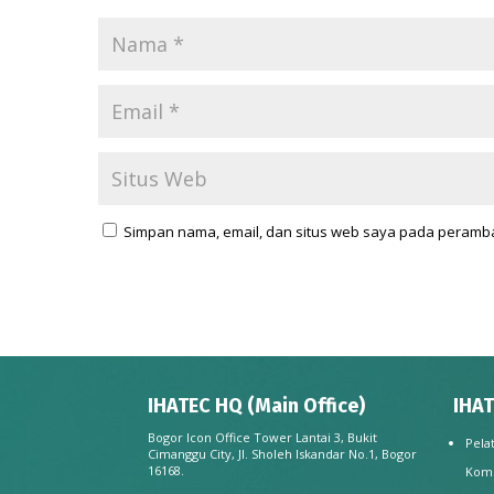
Simpan nama, email, dan situs web saya pada peramba
IHATEC HQ (Main Office)
IHAT
Bogor Icon Office Tower Lantai 3, Bukit
Pela
Cimanggu City, Jl. Sholeh Iskandar No.1, Bogor
16168.
Kom