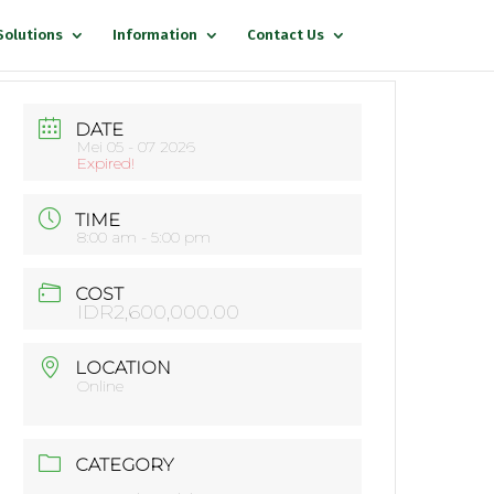
Solutions
Information
Contact Us
DATE
Mei 05 - 07 2026
Expired!
TIME
8:00 am - 5:00 pm
COST
IDR2,600,000.00
LOCATION
Online
CATEGORY