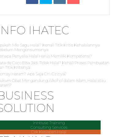
INFO IHATEC
pakah Mie Sagu Halal? Kenali Titik Kritis Kehalalannya
ebelum Mengonsumsinya
enapa Penyelia Halal Harus Memiliki Kompetensi?
ata de Coco Bisa Jadi Tidak Halal? Kenali Proses Pembuatan
an Titik Kritisnya
iomay Haram? Apa Saja Ciri-Cirinya?
ukum Obat Mengandung Alkohol dalam Islam, Halal atau
aram?
BUSINESS
SOLUTION
InHouse Training
Consulting Services
Cek Kesiapan Halal